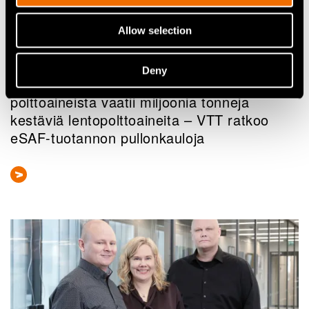
Allow selection
Artikkelit
Deny
Euroopan ilmailun irtautuminen fossiilisista
polttoaineista vaatii miljoonia tonneja
kestäviä lentopolttoaineita – VTT ratkoo
eSAF-tuotannon pullonkauloja