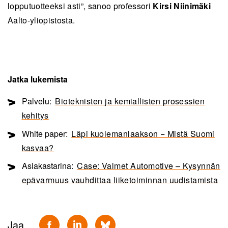
lopputuotteeksi asti”, sanoo professori
Kirsi Niinimäki
Aalto-yliopistosta.
Jatka lukemista
Palvelu:
Bioteknisten ja kemiallisten prosessien
kehitys
White paper:
Läpi kuolemanlaakson − Mistä Suomi
kasvaa?
Asiakastarina:
Case: Valmet Automotive – Kysynnän
epävarmuus vauhdittaa liiketoiminnan uudistamista
Jaa