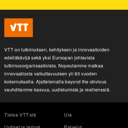
VTT on tutkimuksen, kehityksen ja innovaatioiden
edelläkävijä sekä yksi Euroopan johtavista
tutkimusorganisaatioista. Nopeutamme matkaa
innovaatiosta vaikuttavuuteen yli 80 vuoden
kokemuksella. Ajattelemalla beyond the obvious
vauhditamme kasvua, uudistumista ja resilienssiä.
Tietoa VTT:stä
Ura
Uutiset ja tarinat
Palvelut