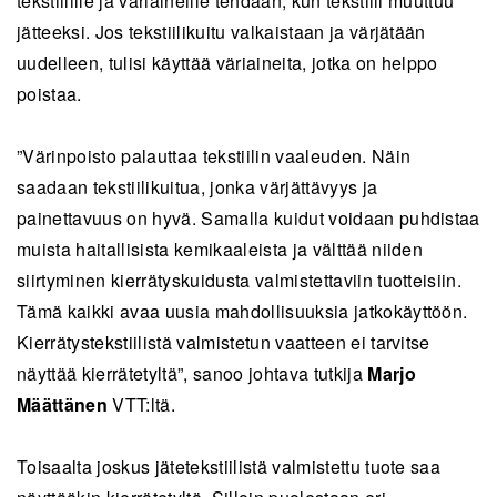
tekstiilille ja väriaineille tehdään, kun tekstiili muuttuu
jätteeksi. Jos tekstiilikuitu valkaistaan ja värjätään
uudelleen, tulisi käyttää väriaineita, jotka on helppo
poistaa.
”Värinpoisto palauttaa tekstiilin vaaleuden. Näin
saadaan tekstiilikuitua, jonka värjättävyys ja
painettavuus on hyvä. Samalla kuidut voidaan puhdistaa
muista haitallisista kemikaaleista ja välttää niiden
siirtyminen kierrätyskuidusta valmistettaviin tuotteisiin.
Tämä kaikki avaa uusia mahdollisuuksia jatkokäyttöön.
Kierrätystekstiilistä valmistetun vaatteen ei tarvitse
näyttää kierrätetyltä”, sanoo johtava tutkija
Marjo
Määttänen
VTT:ltä.
Toisaalta joskus jätetekstiilistä valmistettu tuote saa