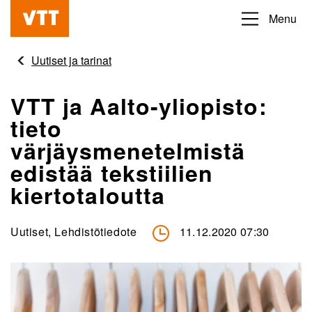
Hyppää
Menu
Beyond
pääsisältöön
the
Uutiset ja tarinat
obvious
VTT ja Aalto-yliopisto:
tieto
värjäysmenetelmistä
edistää tekstiilien
kiertotaloutta
Uutiset, Lehdistötiedote
11.12.2020 07:30