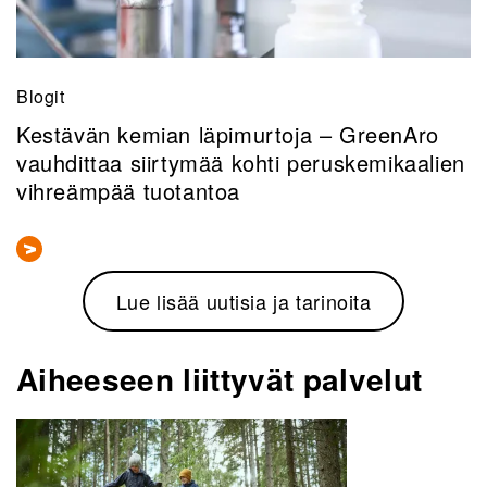
Blogit
Kestävän kemian läpimurtoja – GreenAro
vauhdittaa siirtymää kohti peruskemikaalien
vihreämpää tuotantoa
Lue lisää uutisia ja tarinoita
Aiheeseen liittyvät palvelut