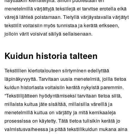
näyttääkin kierrätetyltä. Silloin puolestaan eri
menetelmillä värjättyjä teksiilejä ei tarvitse erotella eikä
värejä lähteä poistamaan. Tietyllä värjäystavalla värjätyt
tekstiilit voitaisiin myös tunnistaa ja kerätä erikseen,
jolloin värit voisivat säilyä sellaisenaan.
Kuidun historia talteen
Tekstiilien kiertotalouteen siirtyminen edellyttää
läpinäkyvyyttä. Tarvitaan uusia menetelmiä, joilla tietoa
kuidun historiasta voitaisiin kerätä nykyistä paremmin.
”Tekstiilijätteen hyödyntämiseksi tarvitaan tietoa siitä,
millaista kuitua jäte sisältää, millaisilla väreillä ja
menetelmillä kuitua on värjätty ja mitä kemikaaleja
prosessissa on käytetty. Tätä tietoa tulisikin kerätä jo
valmistusvaiheessa ja pitää tekstiilikuidun mukana aina