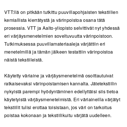
VTT:llä on pitkään tutkittu puuvillapohjaisten tekstiilien
kemiallista kierrätystä ja värinpoistoa osana tätä
prosessia. VTT ja Aalto-yliopisto selvittivät nyt yhdessä
eri värjäysmenetelmien soveltuvuutta värinpoistoon.
Tutkimuksessa puuvillamateriaaleja värjättiin eri
menetelmillä ja tämän jälkeen testattiin värinpoistoa
näistä tekstiileistä.
Käytetty väriaine ja värjäysmenetelmä osoittautuivat
ratkaisevaksi värinpoistamisen kannalta. Jätetekstiilin
nykyistä parempi hyödyntäminen edellyttäisi siis tietoa
käytetyistä värjäysmenetelmistä. Eri väriaineilla värjätyt
tekstiilit tulisi erottaa toisistaan, jos väri on tarkoitus
poistaa kokonaan ja tekstiilikuitu värjätä uudelleen.