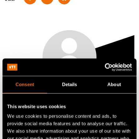
Consent
Details
About
Marjo Määttänen
This website uses cookies
Principal Scientist
We use cookies to personalise content and ads, to
+358407029527
provide social media features and to analyse our traffic.
We also share information about your use of our site with
marjo.maattanen@vtt.fi
our social media, advertising and analytics partners who