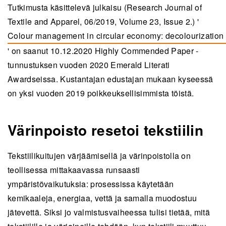
Tutkimusta käsittelevä julkaisu (Research Journal of
Textile and Apparel, 06/2019, Volume 23, Issue 2.) '
Colour management in circular economy: decolourization 
(opens in a new tab)
' on saanut 10.12.2020 Highly Commended Paper -
tunnustuksen vuoden 2020 Emerald Literati
Awardseissa. Kustantajan edustajan mukaan kyseessä
on yksi vuoden 2019 poikkeuksellisimmista töistä.
Värinpoisto resetoi tekstiilin
Tekstiilikuitujen värjäämisellä ja värinpoistolla on
teollisessa mittakaavassa runsaasti
ympäristövaikutuksia: prosessissa käytetään
kemikaaleja, energiaa, vettä ja samalla muodostuu
jätevettä. Siksi jo valmistusvaiheessa tulisi tietää, mitä