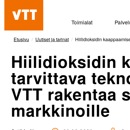
Hyppää
pääsisältöön
Beyond
Toimialat
Palvel
the
obvious
Etusivu
Uutiset ja tarinat
Hiilidioksidin kaappaamise
Hiilidioksidin
tarvittava tekn
VTT rakentaa s
markkinoille