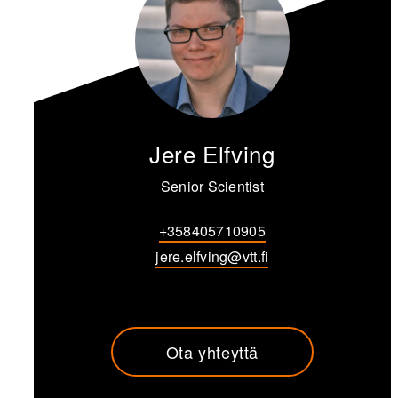
Jere Elfving
Senior Scientist
+358405710905
jere.elfving@vtt.fi
Ota yhteyttä