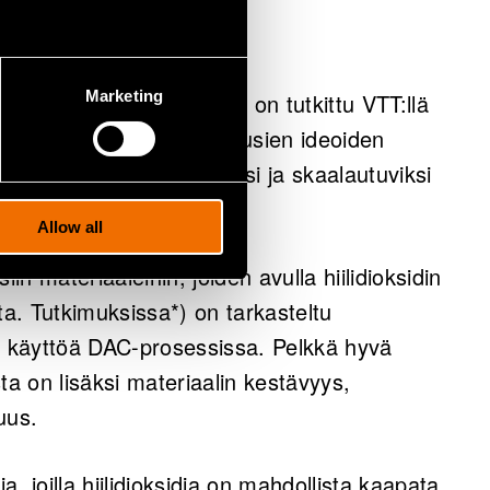
Marketing
 kytkeytyviä teknologioita on tutkittu VTT:llä
yrityksiä mallintamaan uusien ideoiden
eat teknisesti uskottaviksi ja skaalautuviksi
allista kehitystä.
Allow all
in materiaaleihin, joiden avulla hiilidioksidin
a. Tutkimuksissa*) on tarkasteltu
en käyttöä DAC-prosessissa. Pelkkä hyvä
ta on lisäksi materiaalin kestävyys,
vuus.
, joilla hiilidioksidia on mahdollista kaapata