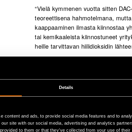
varhaisessa vaiheessa.
“Vielä kymmenen vuotta sitten DAC-te
VTT tukee yrityksiä hiilidioksi
teoreettisena hahmotelmana, mutta 
polttoaineiden ja syötävän pr
kaappaaminen ilmasta kiinnostaa yhä
monipuolisia mahdollisuuksia
tai kemikaaleista kiinnostuneet yrity
heille tarvittavan hiilidioksidin läht
Tiivistelmä on tekoälyn tekemä ja ihmisen tark
“Toisaalta jotkin yritykset pohtivat, v
talteenotto ja pysyvä varastointi maa
vaihtoehdoksi, jos päästöoikeuksie
Details
Ainutlaatuine
e content and ads, to provide social media features and to analy
kokeellista tu
 our site with our social media, advertising and analytics partn
 provided to them or that they’ve collected from your use of their