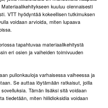
ateriaalikehitykseen kuuluu olennaisesti
sti. VTT hyödyntää kokeellisen tutkimuksen
avulla voidaan arvioida, miten lupaava
voissa.
riossa tapahtuvaa materiaalikehitystä
sin eri osien ja vaiheiden toimivuuden
maan pullonkauloja varhaisessa vaiheessa ja
taan. Se auttaa löytämään ratkaisut, joilla
i sovelluksia. Tämän lisäksi sitä voidaan
tta tiedetään, miten hiilidioksidia voidaan