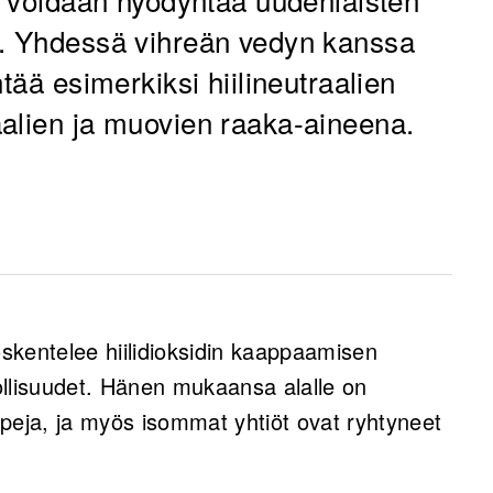
i. Yhdessä vihreän vedyn kanssa
tää esimerkiksi hiilineutraalien
alien ja muovien raaka-aineena.
teknologian tutkimus on edistynyt
ut uusia start-upeja ja suuryrityksiä, jotka
skentelee hiilidioksidin kaappaamisen
dioksidin talteenottoon ilmasta.
ollisuudet. Hänen mukaansa alalle on
ateriaaleihin, parantaen niiden
peja, ja myös isommat yhtiöt ovat ryhtyneet
a skaalautuvuutta, sekä käyttää
tavat yrityksiä tunnistamaan pullonkauloja