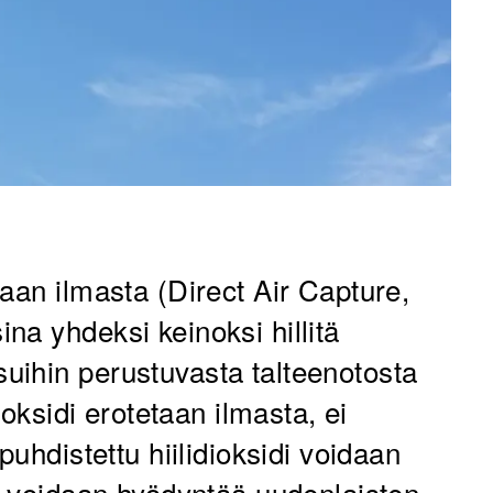
aan ilmasta (Direct Air Capture,
na yhdeksi keinoksi hillitä
uihin perustuvasta talteenotosta
ioksidi erotetaan ilmasta, ei
puhdistettu hiilidioksidi voidaan
tä voidaan hyödyntää uudenlaisten