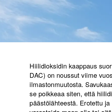
Hiilidioksidin kaappaus suor
DAC) on noussut viime vuosi
ilmastonmuutosta. Savukaas
se poikkeaa siten, että hiilid
päästölähteestä. Erotettu ja 
varastoida maan alle tai si