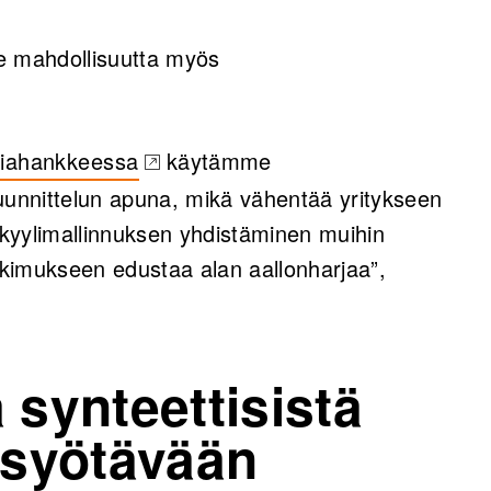
le mahdollisuutta myös
iahankkeessa
käytämme
in a new tab)
uunnittelun apuna, mikä vähentää yritykseen
kyylimallinnuksen yhdistäminen muihin
utkimukseen edustaa alan aallonharjaa”,
 synteettisistä
 syötävään