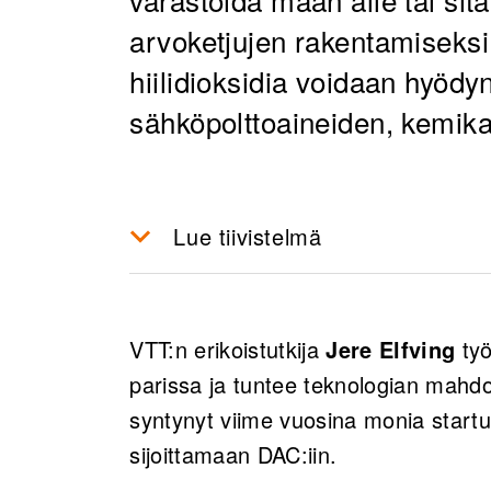
arvoketjujen rakentamiseks
hiilidioksidia voidaan hyödyn
sähköpolttoaineiden, kemika
Lue tiivistelmä
VTT:n hiilidioksidin kaappaus
merkittävästi, ja alalle on tull
VTT:n erikoistutkija
Jere Elfving
työ
ovat alkaneet investoida hiili
parissa ja tuntee teknologian mahd
Keskus keskittyy kiinteisiin m
syntynyt viime vuosina monia startu
kaappauskykyä, kestävyyttä j
sijoittamaan DAC:iin.
mallinnustyökaluja, jotka aut