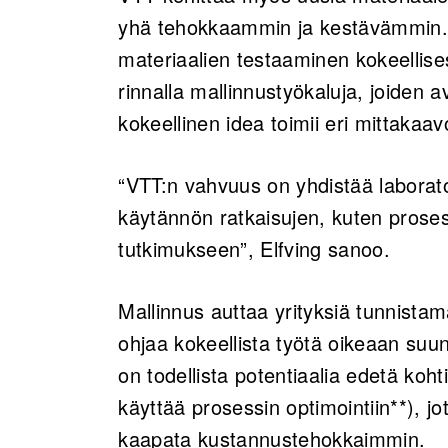
yhä tehokkaammin ja kestävämmin. M
materiaalien testaaminen kokeellise
rinnalla mallinnustyökaluja, joiden 
kokeellinen idea toimii eri mittakaa
“VTT:n vahvuus on yhdistää laborato
käytännön ratkaisujen, kuten proses
tutkimukseen”, Elfving sanoo.
Mallinnus auttaa yrityksiä tunnista
ohjaa kokeellista työtä oikeaan suun
on todellista potentiaalia edetä koht
käyttää prosessin optimointiin**), jo
kaapata kustannustehokkaimmin.