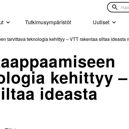
Hae
sivustol
ut
Tutkimusympäristöt
Uutiset
en tarvittava teknologia kehittyy – VTT rakentaa siltaa ideasta 
 kaappaamiseen
ologia kehittyy –
iltaa ideasta