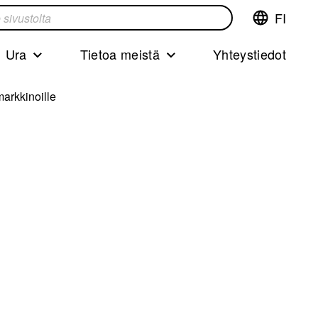
FI
Vaihda
ta
kieltä,nyky
kieliFinnish
Ura
Tietoa meistä
Yhteystiedot
markkinoille