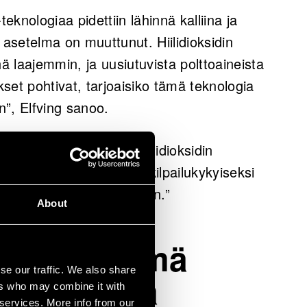
knologiaa pidettiin lähinnä kalliina ja
din jatkokäytössä erityisesti synteettisten
asetelma on muuttunut. Hiilidioksidin
oteiinin tuotannossa, mikä osoittaa tekniikan
 laajemmin, ja uusiutuvista polttoaineista
.
kset pohtivat, tarjoaisiko tämä teknologia
een”, Elfving sanoo.
istama.
oisiko ilmasta tehtävä hiilidioksidin
n alle muodostua niille kilpailukykyiseksi
n hinnat jatkavat nousuaan.”
About
n yhdistelmä
se our traffic. We also share
tkimusta ja
ers who may combine it with
 services. More info from our