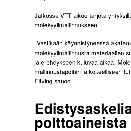
Jatkossa VTT aikoo tarjota yrityksil
molekyylimallinnukseen.
“Vastikään käynnistyneessä
akatem
(opens 
molekyylimallinnusta materiaalien s
ja erehdykseen kuluvaa aikaa. Mole
mallinnustapoihin ja kokeelliseen t
Elfving sanoo.
Edistysaskelia
polttoaineista