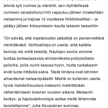
lehmä syö nurmea ja märehtii, sen röyhtäillessä
nurmeen varastoitunut hiili vapautuu jälleen ilmakehään
metaanina ja hajoaa 12 vuodessa hiilidioksidiksi – ja
päätyy jälleen fotosynteesin kautta takaisin kasveihin.
”On selvää, että maatalouden päästöjä on pienennettävä
merkittävästi. Vaihtoehtoja on useita, eikä kaikkia
keinoja ole vielä keksitty.
Nautojen avulla voimme
tuottaa korkealaatuisia elintarvikkeita pohjoisillakin
pelloilla, joilla nurmi kasvaa hyvin, mutta ruokakasvit
eivät tuota riittävää satoa. Tästä hintana ovat lehmien
aiheuttamat metaanipäästöt. Meillä on kuitenkin useita
hyviä mahdollisuuksia metaanin merkittävään
vähentämiseen tulevien vuosien aikana.
Metaanin
keräys- ja hajotusteknologia auttaa meitä lähemmäs
tavoitettamme”, Juha Nousiainen summaa.