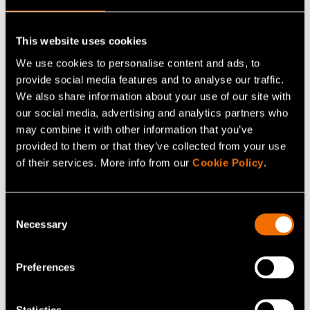
Jatka lukemista
This website uses cookies
Palvelu:
Puhtaan ilman ratkaisut
We use cookies to personalise content and ads, to
White paper:
Kestävää kasvua solumaatalouden
provide social media features and to analyse our traffic.
We also share information about your use of our site with
arvoketjuista: Toimenpidesuunnitelma Suomelle
our social media, advertising and analytics partners who
Asiakastarina:
Case: Patrol Trading – Kestävistä
may combine it with other information that you’ve
raaka-aineista seuraavan sukupolven
provided to them or that they’ve collected from your use
korkealuokkaisia suksivoiteita
of their services. More info from our
Cookie Policy
.
Consent
Jaa
Necessary
Selection
Preferences
Statistics