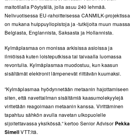
maitotilalla Pöytyällä, jolla asuu 240 lehmää.
Nelivuotisessa EU-rahoitteisessa CANMILK-projektissa
on mukana huippuyliopistoja ja -tutkijoita muun muassa
Belgiasta, Englannista, Saksasta ja Hollannista.
Kylmäplasmaa on monissa arkisissa asioissa ja
ilmiöissä kuten loisteputkissa tai taivaalla luomassa
revontulia. Kylmä
plasmaa muodostuu, kun kaasun
sisältämät elektronit lämpenevät riittävän kuumaksi.
”Kylmäplasmaa hyödynnetään metaanin hajottamiseen
siten, että navettailman sisältämiä kaasumolekyylejä
viritetään reagoimaan metaanin kanssa. Virittäminen
tapahtuu sähkön avulla navetan ulkopuolelle
sijoitettavassa yksikössä.” kertoo
Senior Advisor
Pekka
Simell
VTT:ltä.