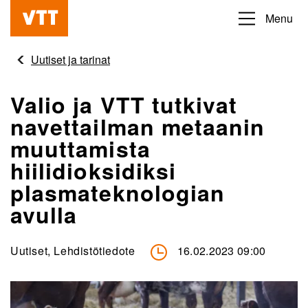
Hyppää
Menu
Beyond
pääsisältöön
the
Uutiset ja tarinat
obvious
Valio ja VTT tutkivat
navettailman metaanin
muuttamista
hiilidioksidiksi
plasmateknologian
avulla
Uutiset, Lehdistötiedote
16.02.2023 09:00