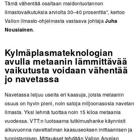
Tämä vähentää osaltaan maidontuotannon
ilmastovaikutuksia arviolta 30–40 prosenttia”, kertoo
Valion ilmasto-ohjelmasta vastaava johtaja
Juha
Nousiainen
.
Kylmäplasmateknologian
avulla metaanin lämmittävää
vaikutusta voidaan vähentää
jo navetassa
Navetassa leijuu useita eri kaasuja, joista metaanin
osuus on hyvin pieni, noin satoja miljoonasosia navetan
ilmasta.
Yksi lehmä tuottaa noin 15 kiloa metaania
vuodessa.
VTT:n luotsaama tutkimushanke käynnisti
alkuvuonna navettailman kaasuseoksen mittaamisen ja
tunnistamisen. Mittaukset tehdään Valion Arvelan