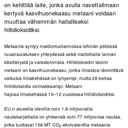
on kehittää laite, jonka avulla navettailmaan
kertyvä kasvihuonekaasu metaani voidaan
muuttaa vähemmän haitalliseksi
hiilidioksidiksi.
Metaania syntyy maidontuotannossa lehmän pötsissä
ruuansulatuksen yhteydessä sekä maitotilalla lannan
käsittelystä ja varastoinnista. Hiilidioksidin tavoin
metaani on kasvihuonekaasu, jonka ilmastoa lämmittävä
vaikutus ilmakehässä on lyhyempi, mutta 28 kertaa
hiilidioksidia voimakkaampi. Metaani
hajoaa ilmakehässä 10–12 vuodessa hiilidioksidiksi.
EU:n alueella olevilla noin 1,8 miljoonalla
nautakarjatilalla on yhteensä noin 77 miljoonaa nautaa,
jotka tuottavat 158 MT CO
-ekvivalenttia metaania
2