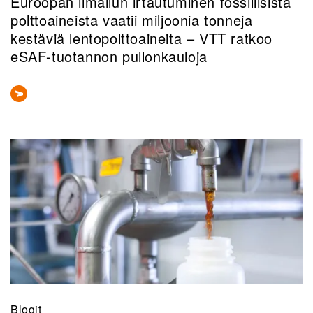
Euroopan ilmailun irtautuminen fossiilisista
polttoaineista vaatii miljoonia tonneja
kestäviä lentopolttoaineita – VTT ratkoo
eSAF-tuotannon pullonkauloja
Blogit