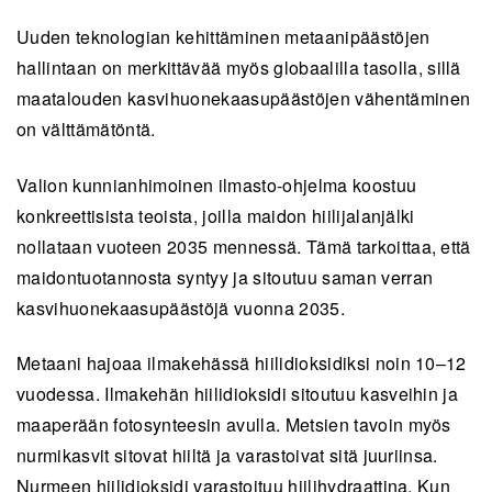
Uuden teknologian kehittäminen metaanipäästöjen
hallintaan on merkittävää
myös globaalilla tasolla, sillä
maatalouden kasvihuonekaasupäästöjen vähentäminen
on välttämätöntä.
Valion kunnianhimoinen ilmasto-ohjelma koostuu
konkreettisista teoista, joilla maidon hiilijalanjälki
nollataan vuoteen 2035 mennessä. Tämä tarkoittaa, että
maidontuotannosta syntyy ja sitoutuu saman verran
kasvihuonekaasupäästöjä vuonna 2035.
Metaani hajoaa ilmakehässä hiilidioksidiksi noin 10–12
vuodessa. Ilmakehän hiilidioksidi sitoutuu kasveihin ja
maaperään fotosynteesin avulla. Metsien tavoin myös
nurmikasvit sitovat hiiltä ja varastoivat sitä juuriinsa.
Nurmeen hiilidioksidi varastoituu hiilihydraattina. Kun