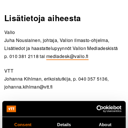
Lisätietoja aiheesta
Valio
Juha Nousiainen, johtaja, Valion ilmasto-ohjelma,
Lisätiedot ja haastattelupyynnöt Valion Mediadeskistä
p.
010 381 2118
tai
mediadesk@valio.fi
VTT
Johanna Kihlman, erikoistutkija, p. 0
40 357 5136
,
johanna.kihlman@vtt.fi
Consent
Details
About