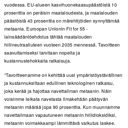
vuodessa. EU-alueen kasvihuonekaasupäästöistä 10
prosenttia on peräisin maataloudesta, ja maatalouden
päästöistä 43 prosenttia on märehtijöiden synnyttämää
metaania. Euroopan Unionin Fit for 55 -
lainsäädäntöehdotus tähtää maatalouden
hiilineutraaliuteen vuoteen 2035 mennessä. Tavoitteen
saavuttamiseksi tarvitaan nopeita ja
kustannustehokkaita ratkaisuja.
”Tavoitteenamme on kehittää uusi ympäristöystävällinen
ja kustannuksiltaan edullinen teknologinen ratkaisu,
joka kerää ja hajottaa navettailman metaanin. Näin
voisimme leikata navetasta ilmakehään päätyvän
metaanin määrää jopa 90 prosenttia. Kun muunnamme
navettailmaan vapautuneen metaanin hiilidioksidiksi,
metaanin voimakkaampi lämmittävä vaikutus laskee.