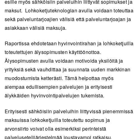
esille myös sähköisiin palveluihin liittyvät sopimukset ja
maksut. Lohkoketjuteknologian avulla voidaan toteuttaa
sekä palveluntarjoajien välisiä että palveluntarjoajan ja
asiakkaan välisiä maksuja.
Raportissa ehdotetaan hyvinvointirahan ja lohkoketjuilla
toteutettujen älysopimusten käyttöönottoa.
Älysopimusten avulla voidaan motivoida yksilöitä ja
yrityksiä sekä vauhdittaa ja suunnata uuden markkinan
muodostumista ketterästi. Tämä helpottaa myös
aiempaa edullisempien palvelujen ja erityisesti
älykkäiden hyvinvointipalvelujen tukemista.
Erityisesti sähköisiin palveluihin liittyvissä pienemmissä
maksuissa lohkoketjuilla toteutettu sopimus ja
arvonsiirto voivat olla esimerkiksi perinteistä
palvelusetelijärjestelmää joustavampi ratkaisu.