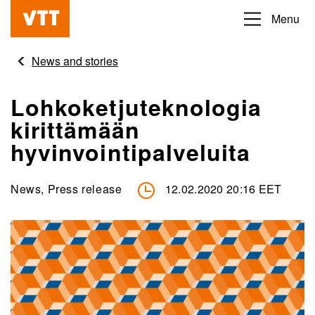
Skip
Menu
Beyond
to
the
main
News and stories
obvious
content
Lohkoketjuteknologia
kirittämään
hyvinvointipalveluita
News, Press release
12.02.2020 20:16 EET