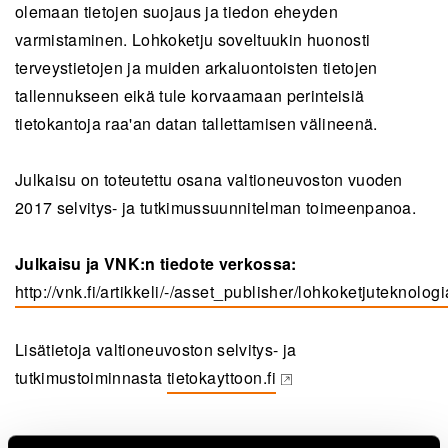
olemaan tietojen suojaus ja tiedon eheyden
varmistaminen. Lohkoketju soveltuukin huonosti
terveystietojen ja muiden arkaluontoisten tietojen
tallennukseen eikä tule korvaamaan perinteisiä
tietokantoja raa'an datan tallettamisen välineenä.
Julkaisu on toteutettu osana valtioneuvoston vuoden
2017 selvitys- ja tutkimussuunnitelman toimeenpanoa.
Julkaisu ja VNK:n tiedote verkossa:
http://vnk.fi/artikkeli/-/asset_publisher/lohkoketjuteknolog
(opens in a new tab)
Lisätietoja valtioneuvoston selvitys- ja
tutkimustoiminnasta
tietokayttoon.fi
(opens in a new tab)