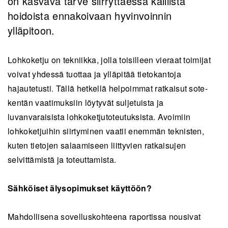
on kasvava tarve siirryttäessä kalliista
hoidoista ennakoivaan hyvinvoinnin
ylläpitoon.
Lohkoketju on tekniikka, jolla toisilleen vieraat toimijat
voivat yhdessä tuottaa ja ylläpitää tietokantoja
hajautetusti. Tällä hetkellä helpoimmat ratkaisut sote-
kentän vaatimuksiin löytyvät suljetuista ja
luvanvaraisista lohkoketjutoteutuksista. Avoimiin
lohkoketjuihin siirtyminen vaatii enemmän teknisten,
kuten tietojen salaamiseen liittyvien ratkaisujen
selvittämistä ja toteuttamista.
Sähköiset älysopimukset käyttöön?
Mahdollisena sovelluskohteena raportissa nousivat