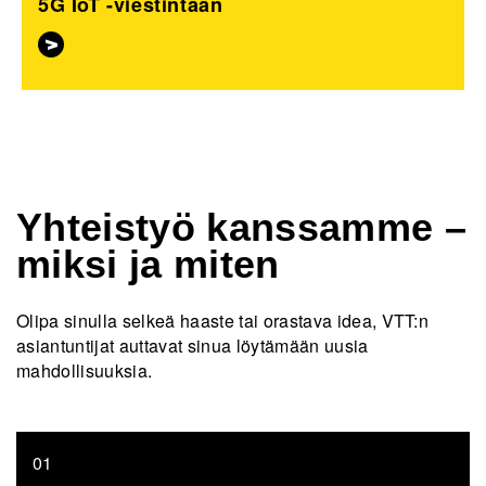
5G IoT -viestintään
Yhteistyö kanssamme –
miksi ja miten
Olipa sinulla selkeä haaste tai orastava idea, VTT:n
asiantuntijat auttavat sinua löytämään uusia
mahdollisuuksia.