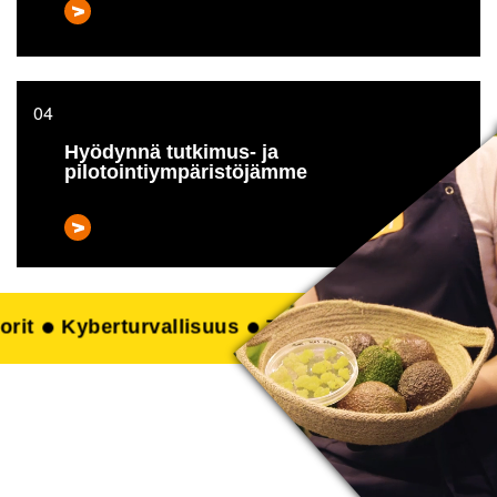
Hyödynnä tutkimus- ja
pilotointiympäristöjämme
arviketeknologia
Painettu elektroniikka
Turval