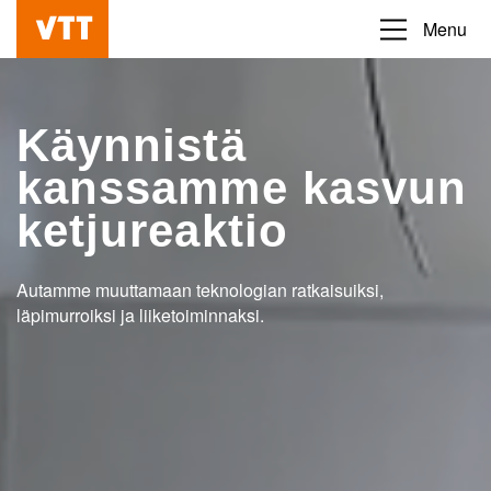
Hyppää
Menu
Beyond
pääsisältöön
the
obvious
Käynnistä
kanssamme kasvun
ketjureaktio
Autamme muuttamaan teknologian ratkaisuiksi,
läpimurroiksi ja liiketoiminnaksi.