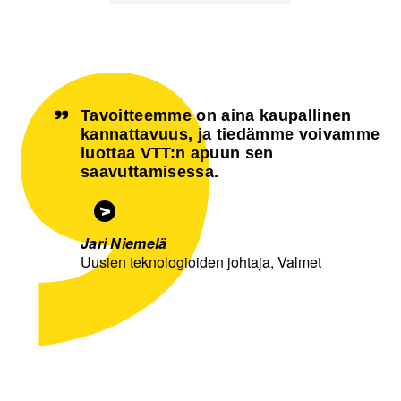
Tavoitteemme on aina kaupallinen
kannattavuus, ja tiedämme voivamme
luottaa VTT:n apuun sen
saavuttamisessa.
Jari Niemelä
Uusien teknologioiden johtaja, Valmet