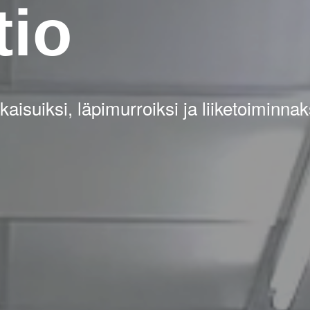
tio
suiksi, läpimurroiksi ja liiketoiminnak