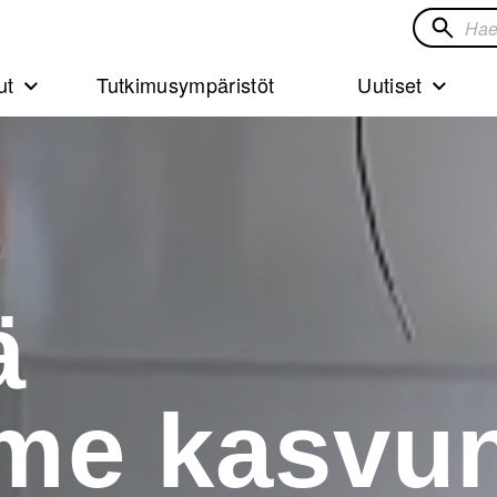
Hae
sivustol
ut
Tutkimusympäristöt
Uutiset
ä
me kasvu