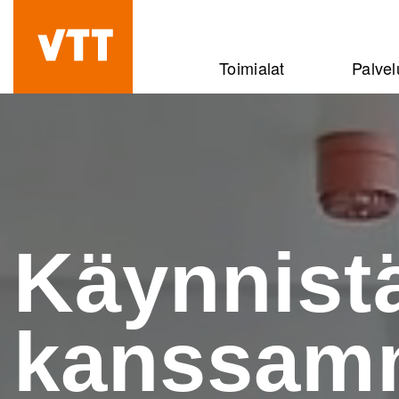
Hyppää
pääsisältöön
Beyond
Toimialat
Palvel
the
obvious
Käynnist
kanssam