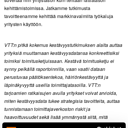
soveltaa niin yritystason kuin tehtaan lattiatason
kehittämistoimissa. Jatkamme tutkimusta
tavoitteenamme kehittää markkinavalmiita työkaluja
yritysten käyttöön.
VTT:n pitkä kokemus kestävyystutkimuksen alalta auttaa
yrityksiä muuttamaan kestävyysdatansa konkreettisiksi
toimiksi toimitusketjuissaan. Kestävä toimitusketju ei
synny pelkällä raportoinnilla, vaan vaatii dataan
perustuvaa päätöksentekoa, häiriönkestävyyttä ja
läpinäkyvyyttä useilla toimittajatasoilla. VTT:n
tarjoamien ratkaisujen avulla yritykset voivat arvioida,
miten kestävyysdata tukee strategisia tavoitteita, auttaa
tunnistamaan toimittajaverkoston riskit ja
haavoittuvuudet sekä lisää ymmärrystä siitä, mitä
arvoketjussa todella tapahtuu. Yhdistämällä