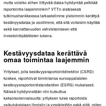
mutta voisiko siihen liittyvää dataa hyödyntää pelkkää
raportointia laajemminkin? VTT:n sisäisessä
tutkimushankkeessa tarkastelimme yleisimmin kerättyä
kestävyysdataa ja osoitimme, että sitä voitaisiin käyttää
sekä kannattavuuden vahvistamiseen että
investointipäätösten tukena.
Kestävyysdataa kerättävä
omaa toimintaa laajemmin
Yritykset, joita kestävyysraportointidirektiivi (CSRD)
koskee, raportoivat toimintansa eurooppalaisten
kestävyysraportointistandardien (ESRS) mukaisesti.
Näissä hyödynnetään niin kutsuttua
kaksoisolennaisuutta: yrityksen tulee raportoida
vaikutuksistaan ihmisiin ja ympäristöön sekä siitä, miten