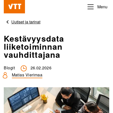
Hyppää
Menu
Beyond
pääsisältöön
the
Uutiset ja tarinat
obvious
Kestävyysdata
liiketoiminnan
vauhdittajana
Blogit
26.02.2026
Matias Vierimaa