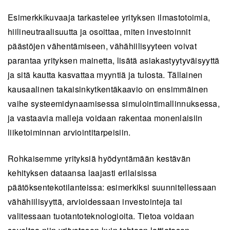
Esimerkkikuvaaja tarkastelee yrityksen ilmastotoimia,
hiilineutraalisuutta ja osoittaa, miten investoinnit
päästöjen vähentämiseen, vähähiilisyyteen voivat
parantaa yrityksen mainetta, lisätä asiakastyytyväisyyttä
ja sitä kautta kasvattaa myyntiä ja tulosta. Tällainen
kausaalinen takaisinkytkentäkaavio on ensimmäinen
vaihe systeemidynaamisessa simulointimallinnuksessa,
ja vastaavia malleja voidaan rakentaa monenlaisiin
liiketoiminnan arviointitarpeisiin.
Rohkaisemme yrityksiä hyödyntämään kestävän
kehityksen dataansa laajasti erilaisissa
päätöksentekotilanteissa: esimerkiksi suunnitellessaan
vähähiilisyyttä, arvioidessaan investointeja tai
valitessaan tuotantoteknologioita. Tietoa voidaan