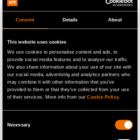
kestävyysdatan toimitusketjuanalytiikkaan yritykset
voivat siirtyä velvoitevetoisesta raportoinnista kohti
Consent
Details
About
toimitusketjuja, jotka ovat läpinäkyviä, kestäviä,
resilienttejä ja suorituskykyisiä.
This website uses cookies
We use cookies to personalise content and ads, to
Jatka lukemista
provide social media features and to analyse our traffic.
We also share information about your use of our site with
Palvelu:
Kestävä kehitys ja elinkaariarviointi (LCA)
our social media, advertising and analytics partners who
may combine it with other information that you’ve
White paper:
Läpi kuolemanlaakson − Mistä Suomi
provided to them or that they’ve collected from your use
kasvaa?
of their services. More info from our
Cookie Policy
.
Asiakastarina:
Case: Valmet Automotive – Kysynnän
epävarmuus vauhdittaa liiketoiminnan uudistamista
Consent
Necessary
Selection
Jaa