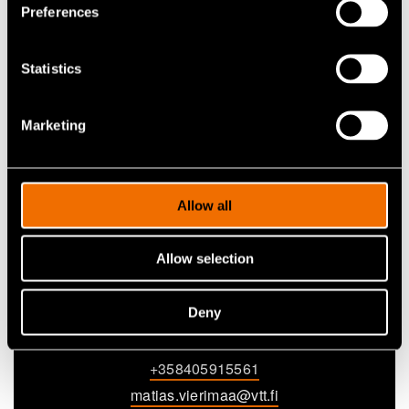
Preferences
Statistics
Marketing
Allow all
Allow selection
Matias Vierimaa
Deny
Research Team Leader
+358405915561
matias.vierimaa@vtt.fi