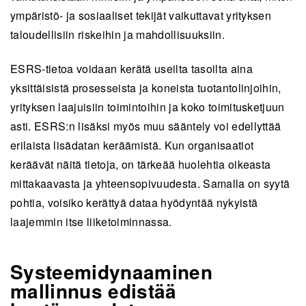
ympäristö- ja sosiaaliset tekijät vaikuttavat yrityksen
taloudellisiin riskeihin ja mahdollisuuksiin.
ESRS-tietoa voidaan kerätä useilta tasoilta aina
yksittäisistä prosesseista ja koneista tuotantolinjoihin,
yrityksen laajuisiin toimintoihin ja koko toimitusketjuun
asti. ESRS:n lisäksi myös muu sääntely voi edellyttää
erilaista lisädatan keräämistä. Kun organisaatiot
keräävät näitä tietoja, on tärkeää huolehtia oikeasta
mittakaavasta ja yhteensopivuudesta. Samalla on syytä
pohtia, voisiko kerättyä dataa hyödyntää nykyistä
laajemmin itse liiketoiminnassa.
Systeemidynaaminen
mallinnus edistää