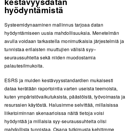
kestävyysdatan
hyödyntämistä
Systeemidynaaminen mallinnus tarjoaa datan
hyödyntämiseen uusia mahdollisuuksia. Menetelmän
avulla voidaan tarkastella monimutkaisia järjestelmiä ja
tunnistaa erilaisten muuttujien välisiä syy–
seuraussuhteita sekä niiden muodostamia
palautesilmukoita.
ESRS ja muiden kestävyysstandardien mukaisesti
dataa kerätään raportointia varten useista teemoista,
kuten ympäristövaikutuksista, päästöistä, työvoimasta ja
resurssien käytöstä. Halusimme selvittää, millaisissa
liiketoiminnan skenaarioissa näitä tietoja voisi
hyödyntää ja millaisia syy-seuraussuhteita olisi
mahdollista tunnistaa. Osana tutkimusta kehitimme