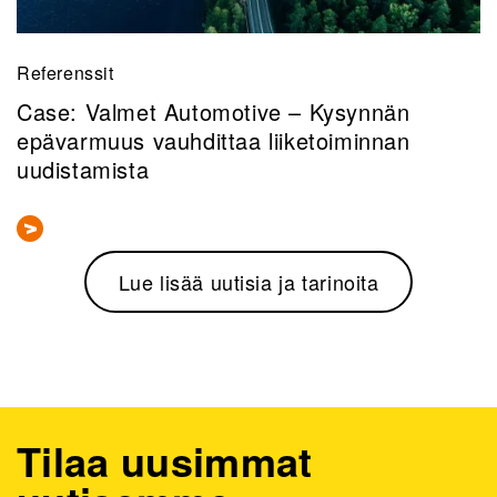
Referenssit
Case: Valmet Automotive – Kysynnän
epävarmuus vauhdittaa liiketoiminnan
uudistamista
Lue lisää uutisia ja tarinoita
Tilaa uusimmat