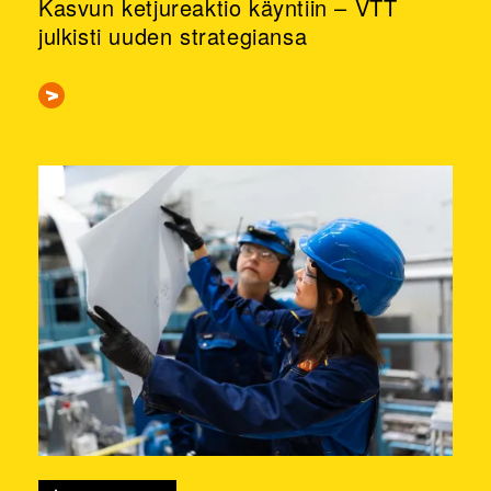
Kasvun ketjureaktio käyntiin – VTT
julkisti uuden strategiansa