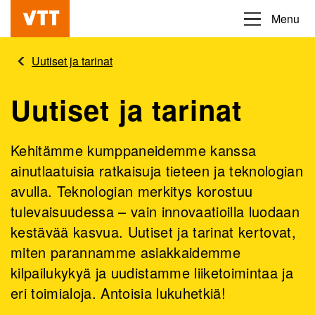
Hyppää
Menu
Beyond
pääsisältöön
the
Uutiset ja tarinat
obvious
Uutiset ja tarinat
Kehitämme kumppaneidemme kanssa
ainutlaatuisia ratkaisuja tieteen ja teknologian
avulla. Teknologian merkitys korostuu
tulevaisuudessa – vain innovaatioilla luodaan
kestävää kasvua. Uutiset ja tarinat kertovat,
miten parannamme asiakkaidemme
kilpailukykyä ja uudistamme liiketoimintaa ja
eri toimialoja. Antoisia lukuhetkiä!