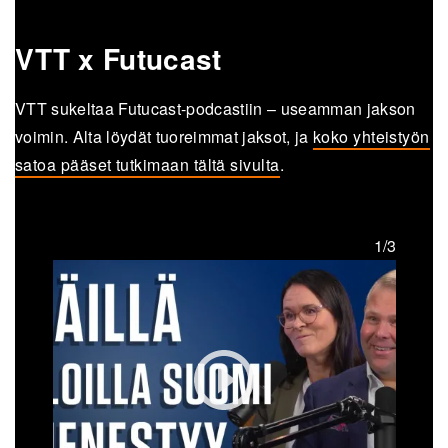
VTT x Futucast
VTT sukeltaa Futucast-podcastiin – useamman jakson
voimin. Alta löydät tuoreimmat jaksot, ja
koko yhteistyön
satoa pääset tutkimaan tältä sivulta
.
1/3