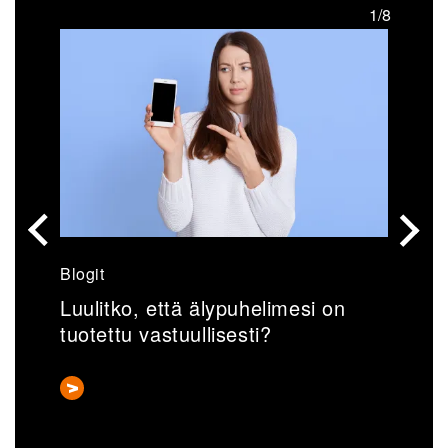
/8
1/8
Blogit
U
Luulitko, että älypuhelimesi on
V
tuotettu vastuullisesti?
k