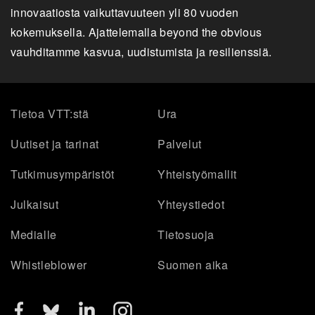
innovaatiosta vaikuttavuuteen yli 80 vuoden
kokemuksella. Ajattelemalla beyond the obvious
vauhditamme kasvua, uudistumista ja resilienssiä.
Tietoa VTT:stä
Ura
Uutiset ja tarinat
Palvelut
Tutkimusympäristöt
Yhteistyömallit
Julkaisut
Yhteystiedot
Medialle
Tietosuoja
Whistleblower
Suomen aika