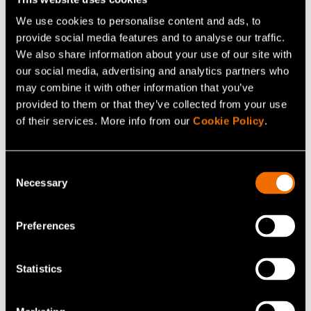
We use cookies to personalise content and ads, to
provide social media features and to analyse our traffic.
We also share information about your use of our site with
our social media, advertising and analytics partners who
may combine it with other information that you’ve
provided to them or that they’ve collected from your use
of their services. More info from our
Cookie Policy
.
Artikkelit
25 tammikuu 2022
Consent
Necessary
Selection
Hiilidioksidin talteenotolla ja
hyötykäyttöteknologioilla on paljon
potentiaalia ilmastovaikutusten
Preferences
vähentämisessä
Statistics