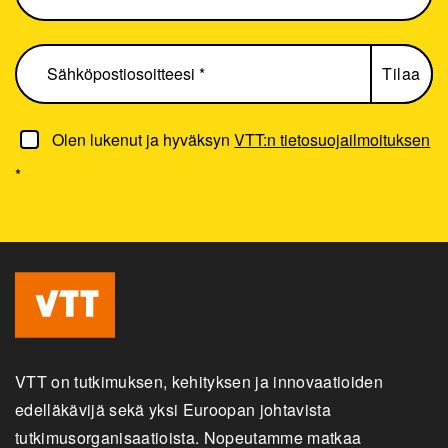
Olen lukenut ja hyväksyn
VTT:n tietosuojailmoituksen
*
VTT on tutkimuksen, kehityksen ja innovaatioiden
edelläkävijä sekä yksi Euroopan johtavista
tutkimusorganisaatioista. Nopeutamme matkaa