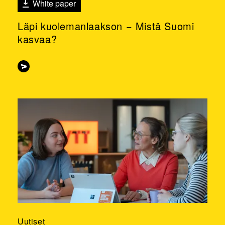
White paper
Läpi kuolemanlaakson − Mistä Suomi
kasvaa?
Uutiset