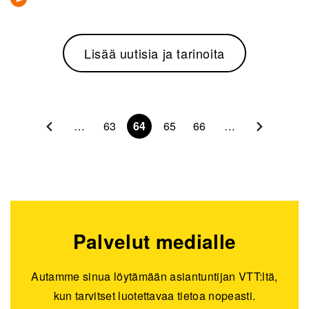
Lisää uutisia ja tarinoita
Sivunumerointi
…
63
64
65
66
…
Palvelut medialle
Autamme sinua löytämään asiantuntijan VTT:ltä,
kun tarvitset luotettavaa tietoa nopeasti.