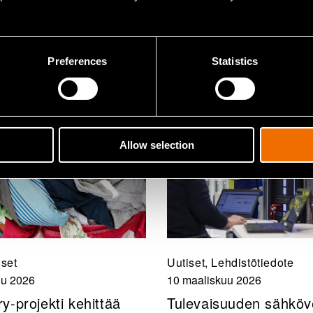
skäyttöön
Preferences
Statistics
Allow selection
iset
Uutiset, Lehdistötiedote
uu 2026
10 maaliskuu 2026
y-projekti kehittää
Tulevaisuuden sähköv