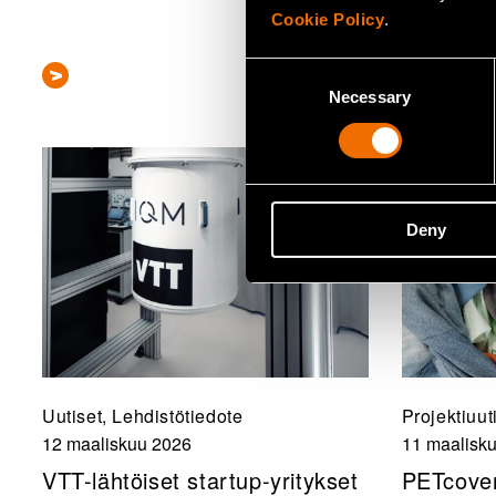
maatalou
Cookie Policy
.
Consent
Necessary
Selection
Deny
Uutiset, Lehdistötiedote
Projektiuut
12 maaliskuu 2026
11 maalisk
VTT-lähtöiset startup-yritykset
PETcover