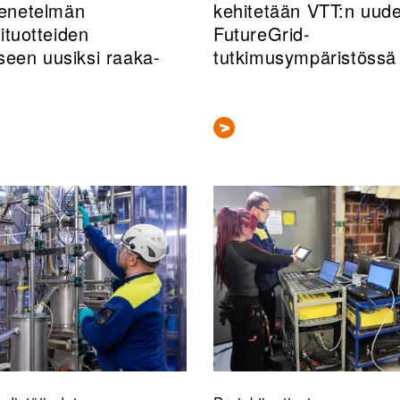
enetelmän
kehitetään VTT:n uud
ituotteiden
FutureGrid-
seen uusiksi raaka-
tutkimusympäristössä