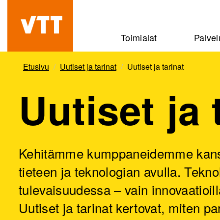
Hyppää
pääsisältöön
Beyond
Toimialat
Palvel
the
obvious
Etusivu
Uutiset ja tarinat
Uutiset ja tarinat
Uutiset ja 
Kehitämme kumppaneidemme kanssa 
tieteen ja teknologian avulla. Tekn
tulevaisuudessa – vain innovaatioi
Uutiset ja tarinat kertovat, mite