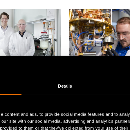
hdistötiedote
Blogit
Details
uu 2026
17 maaliskuu 2026
li spinnasi VTT:ltä ja
Miten kvanttilaskenta 
5 milj. euron
tekoäly muuttavat
sen superimukykyisen
puolijohteiden tuleva
e content and ads, to provide social media features and to analy
vittoman materiaalin
 our site with our social media, advertising and analytics partn
tamiseksi hygienia- ja
 provided to them or that they’ve collected from your use of their