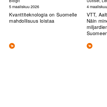
Blogit
Uutiset, Le
5 maaliskuu 2026
4 maalisku
Kvanttiteknologia on Suomelle
VTT, Aalt
mahdollisuus loistaa
Näin min
miljardi
Suomee
Sivunumerointi