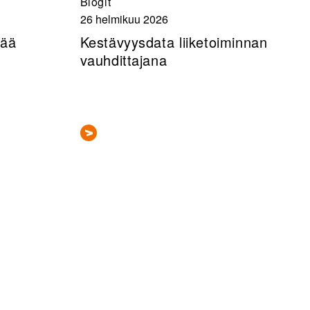
Blogit
26 helmikuu 2026
tää
Kestävyysdata liiketoiminnan
vauhdittajana