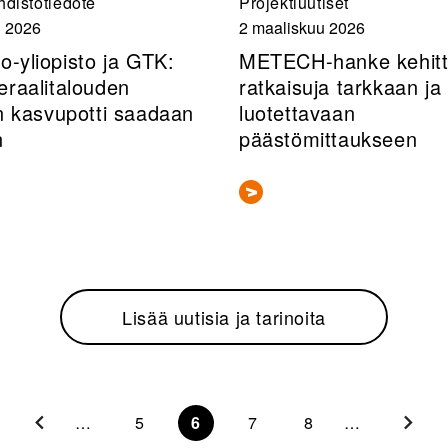
hdistötiedote
Projektiuutiset
u 2026
2 maaliskuu 2026
o-yliopisto ja GTK:
METECH-hanke kehit
eraalitalouden
ratkaisuja tarkkaan ja
en kasvupotti saadaan
luotettavaan
n
päästömittaukseen
Lisää uutisia ja tarinoita
…
5
6
7
8
…