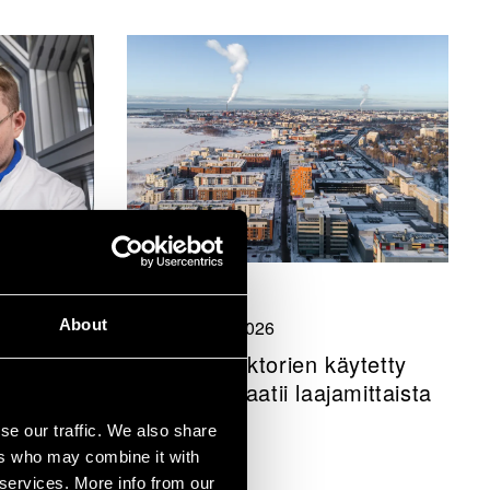
Blogit
About
16 maaliskuu 2026
ja
Pienydinreaktorien käytetty
polttoaine vaatii laajamittaista
isuuden?
huomiota
se our traffic. We also share
ers who may combine it with
 services. More info from our