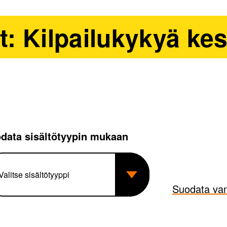
at: Kilpailukykyä kes
data sisältötyypin mukaan
Suodata van