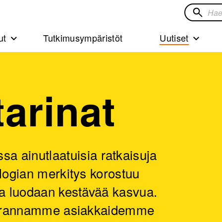
Hae
sivustol
ut
Tutkimusympäristöt
Uutiset
tarinat
ainutlaatuisia ratkaisuja
ologian merkitys korostuu
lla luodaan kestävää kasvua.
n parannamme asiakkaidemme