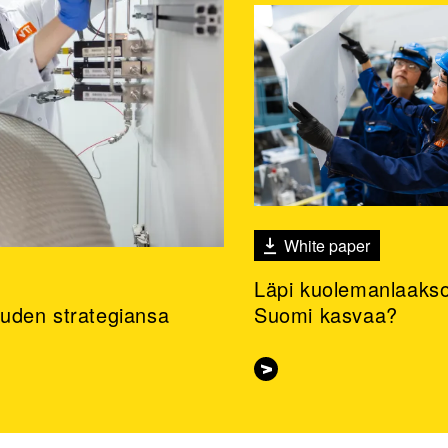
White paper
Läpi kuolemanlaakso
 uuden strategiansa
Suomi kasvaa?