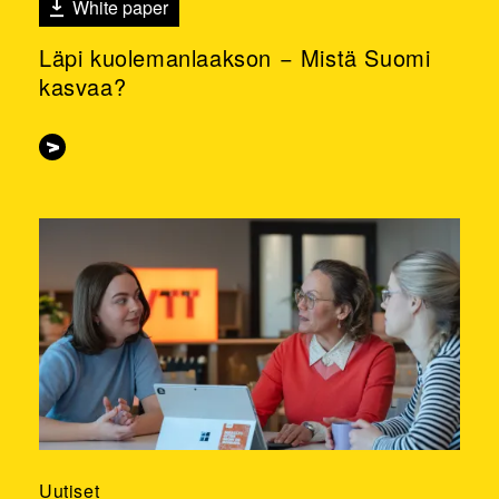
White paper
Läpi kuolemanlaakson − Mistä Suomi
kasvaa?
Uutiset