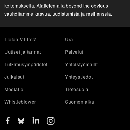
kokemuksella. Ajattelemalla beyond the obvious
vauhditamme kasvua, uudistumista ja resilienssiä.
Tietoa VTT:stä
Ura
Uutiset ja tarinat
Palvelut
Tutkimusympäristöt
Yhteistyömallit
Julkaisut
Yhteystiedot
Medialle
Tietosuoja
Whistleblower
Suomen aika