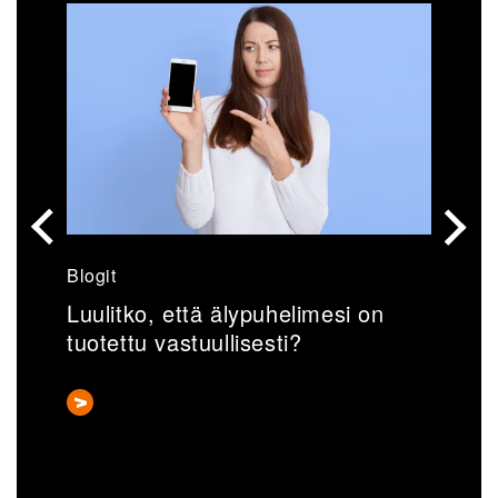
Blogit
U
Luulitko, että älypuhelimesi on
V
tuotettu vastuullisesti?
k