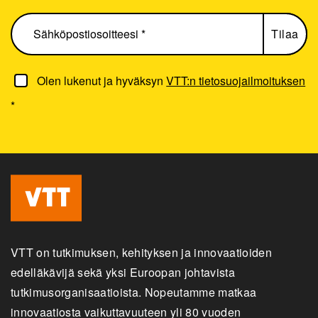
Olen lukenut ja hyväksyn
VTT:n tietosuojailmoituksen
*
VTT on tutkimuksen, kehityksen ja innovaatioiden
edelläkävijä sekä yksi Euroopan johtavista
tutkimusorganisaatioista. Nopeutamme matkaa
innovaatiosta vaikuttavuuteen yli 80 vuoden