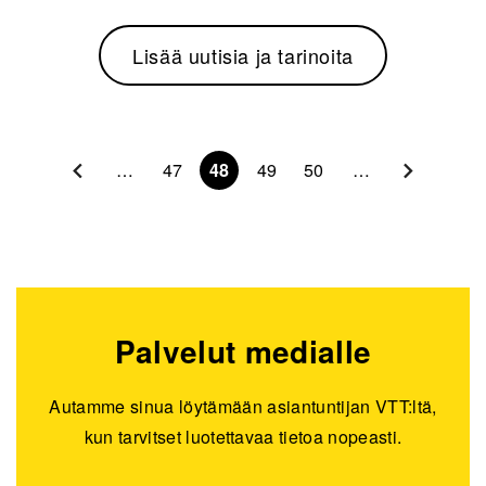
Lisää uutisia ja tarinoita
Sivunumerointi
…
47
48
49
50
…
Palvelut medialle
Autamme sinua löytämään asiantuntijan VTT:ltä,
kun tarvitset luotettavaa tietoa nopeasti.