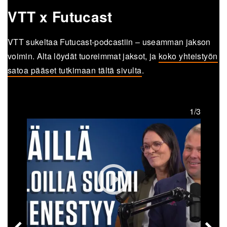
VTT x Futucast
VTT sukeltaa Futucast-podcastiin – useamman jakson
voimin. Alta löydät tuoreimmat jaksot, ja
koko yhteistyön
satoa pääset tutkimaan tältä sivulta
.
1/3