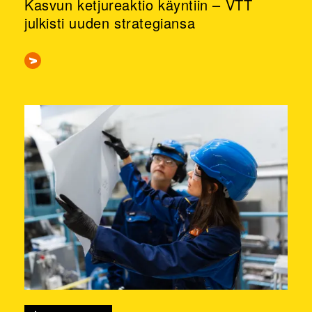
Kasvun ketjureaktio käyntiin – VTT
julkisti uuden strategiansa