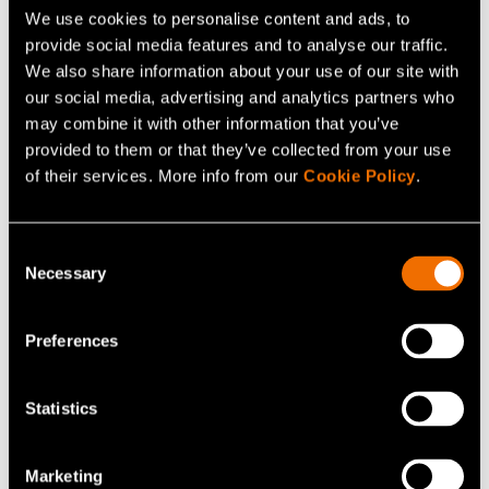
We use cookies to personalise content and ads, to
provide social media features and to analyse our traffic.
We also share information about your use of our site with
our social media, advertising and analytics partners who
may combine it with other information that you’ve
provided to them or that they’ve collected from your use
of their services. More info from our
Cookie Policy
.
Artikkelit
Consent
8 helmikuu 2023
Necessary
Selection
Euroopan droonialan huippuasiantuntijat
käynnistivät Helsingissä lentoliikenteen
Preferences
uuden aikakauden
Statistics
Marketing