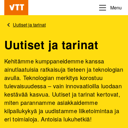
Hyppää
Menu
Beyond
pääsisältöön
the
Uutiset ja tarinat
obvious
Uutiset ja tarinat
Kehitämme kumppaneidemme kanssa
ainutlaatuisia ratkaisuja tieteen ja teknologian
avulla. Teknologian merkitys korostuu
tulevaisuudessa – vain innovaatioilla luodaan
kestävää kasvua. Uutiset ja tarinat kertovat,
miten parannamme asiakkaidemme
kilpailukykyä ja uudistamme liiketoimintaa ja
eri toimialoja. Antoisia lukuhetkiä!