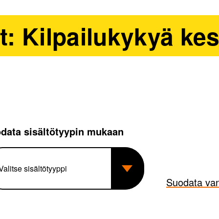
at: Kilpailukykyä kes
data sisältötyypin mukaan
Suodata van