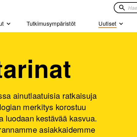
Hae
sivustol
ut
Tutkimusympäristöt
Uutiset
tarinat
ainutlaatuisia ratkaisuja
ologian merkitys korostuu
lla luodaan kestävää kasvua.
n parannamme asiakkaidemme