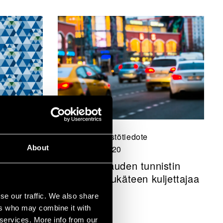
Uutiset, Lehdistötiedote
About
15 helmikuu 2020
VTT:n liukkauden tunnistin
varoittaa etukäteen kuljettajaa
se our traffic. We also share
ers who may combine it with
 services. More info from our