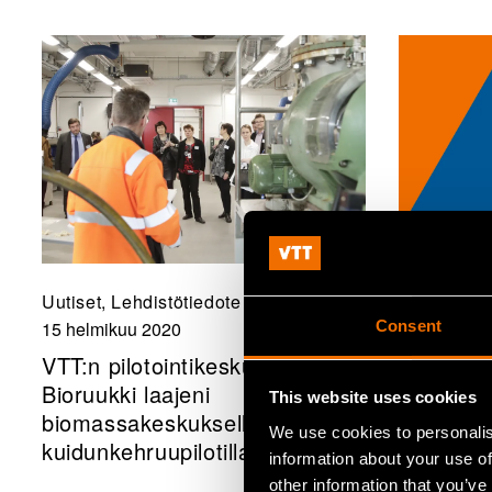
Uutiset, Lehdistötiedote
Uutiset
Consent
15 helmikuu 2020
15 helmiku
VTT:n pilotointikeskus
VTT:n nuo
Bioruukki laajeni
edustaji
This website uses cookies
biomassakeskuksella ja
minister
We use cookies to personalis
kuidunkehruupilotilla
information about your use of
other information that you’ve