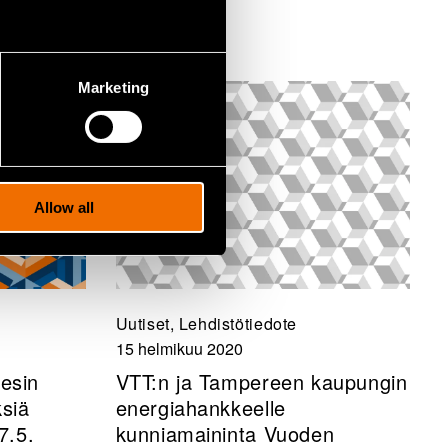
Marketing
Allow all
Uutiset, Lehdistötiedote
15 helmikuu 2020
esin
VTT:n ja Tampereen kaupungin
siä
energiahankkeelle
7.5.
kunniamaininta Vuoden