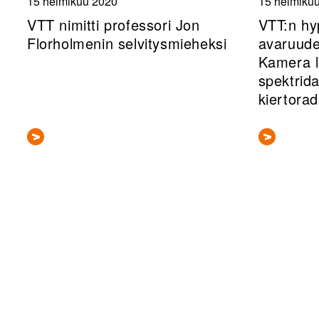
15 helmikuu 2020
15 helmiku
VTT nimitti professori Jon
VTT:n hy
Florholmenin selvitysmieheksi
avaruude
Kamera l
spektrid
kiertorad
Sivunumerointi