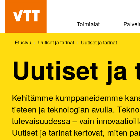
Hyppää
pääsisältöön
Beyond
Toimialat
Palvel
the
obvious
Etusivu
Uutiset ja tarinat
Uutiset ja tarinat
Uutiset ja 
Kehitämme kumppaneidemme kanssa 
tieteen ja teknologian avulla. Tekn
tulevaisuudessa – vain innovaatioi
Uutiset ja tarinat kertovat, mite