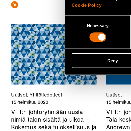
Cookie Policy
.
Consent
Necessary
Selection
Deny
Uutiset, Yhtiötiedotteet
Uutiset
15 helmikuu 2020
15 helmiku
VTT:n johtoryhmään uusia
VTT:n jo
nimiä talon sisältä ja ulkoa –
Tala kesk
Kokemus sekä tuloksellisuus ja
Andrewn