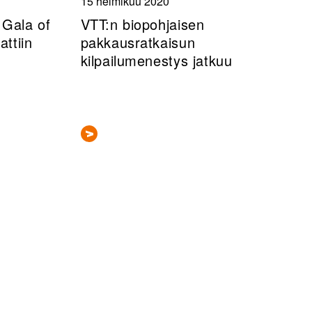
15 helmikuu 2020
Gala of
VTT:n biopohjaisen
attiin
pakkausratkaisun
kilpailumenestys jatkuu