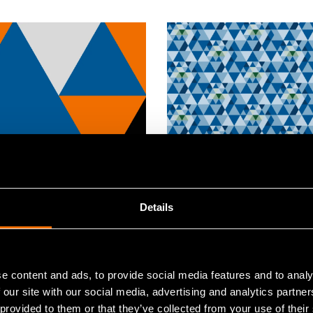
Uutiset, Lehdistötiedote
Details
u 2020
15 helmikuu 2020
ret tutkijat nuorison
VTT:n metabolomiikan
na kansainvälisessä
tutkimuksiin liittyvät
ikokouksessa
evaluointiraportit
e content and ads, to provide social media features and to analy
 our site with our social media, advertising and analytics partn
 provided to them or that they’ve collected from your use of their