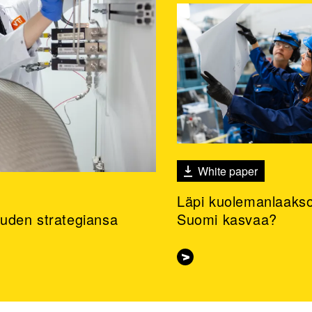
White paper
Läpi kuolemanlaakso
 uuden strategiansa
Suomi kasvaa?