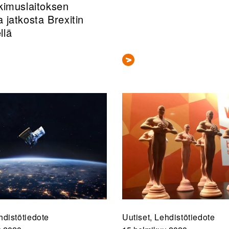
tkimuslaitoksen
ja jatkosta Brexitin
llä
hdistötiedote
Uutiset, Lehdistötiedote