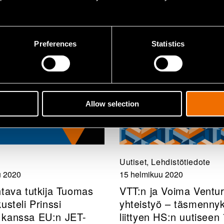
Preferences
Statistics
Allow selection
Uutiset, Lehdistötiedote
u 2020
15 helmikuu 2020
htava tutkija Tuomas
VTT:n ja Voima Ventur
usteli Prinssi
yhteistyö – täsmennyk
 kanssa EU:n JET-
liittyen HS:n uutiseen 