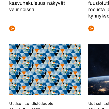
kasvuhakuisuus näkyvät
fuusiotu
valinnoissa
roolista 
kynnykse
Uutiset, Lehdistötiedote
Uutiset, Le