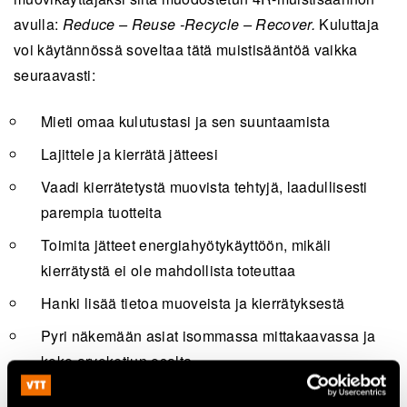
avulla:
Reduce – Reuse -Recycle – Recover.
Kuluttaja
voi käytännössä soveltaa tätä muistisääntöä vaikka
seuraavasti:
Mieti omaa kulutustasi ja sen suuntaamista
Lajittele ja kierrätä jätteesi
Vaadi kierrätetystä muovista tehtyjä, laadullisesti
parempia tuotteita
Toimita jätteet energiahyötykäyttöön, mikäli
kierrätystä ei ole mahdollista toteuttaa
Hanki lisää tietoa muoveista ja kierrätyksestä
Pyri näkemään asiat isommassa mittakaavassa ja
koko arvoketjun osalta
Kysynnän ja tarjonnan laki pätee myös