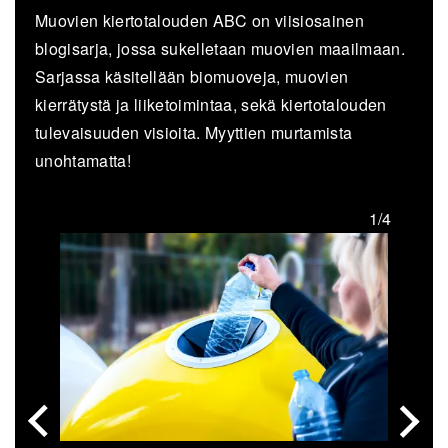
Muovien kiertotalouden ABC on viisiosainen
blogisarja, jossa sukelletaan muovien maailmaan.
Sarjassa käsitellään biomuoveja, muovien
kierrätystä ja liiketoimintaa, sekä kiertotalouden
tulevaisuuden visioita. Myyttien murtamista
unohtamatta!
/4
1/4