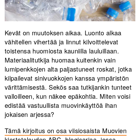
Kevät on muutoksen aikaa. Luonto alkaa
vähitellen vihertää ja linnut kilvoittelevat
toistensa huomiosta kauniilla lauluillaan.
Materiaalitutkija huomaa kuitenkin vain
lumipenkkojen alta paljastuneet roskat, jotka
kilpailevat sinivuokkojen kanssa ympäristön
värittämisestä. Sekös saa tutkijankin tunteet
valloilleen, kun näkee epäkohtia. Miten voisi
edistää vastuullista muovinkäyttöä ihan
jokaisen arjessa?
Tämä kirjoitus on osa viisiosaista Muovien
kiertotalouden ABC -blogisarjaa, jossa