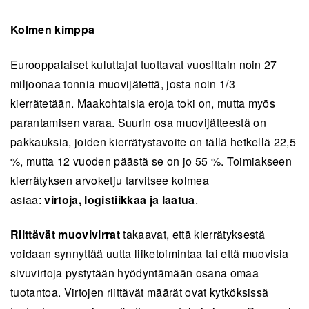
Kolmen kimppa
Eurooppalaiset kuluttajat tuottavat vuosittain noin 27
miljoonaa tonnia muovijätettä, josta noin 1/3
kierrätetään. Maakohtaisia eroja toki on, mutta myös
parantamisen varaa. Suurin osa muovijätteestä on
pakkauksia, joiden kierrätystavoite on tällä hetkellä 22,5
%, mutta 12 vuoden päästä se on jo 55 %. Toimiakseen
kierrätyksen arvoketju tarvitsee kolmea
asiaa:
virtoja,
logistiikkaa ja laatua
.
Riittävät muovivirrat
takaavat, että kierrätyksestä
voidaan synnyttää uutta liiketoimintaa tai että muovisia
sivuvirtoja pystytään hyödyntämään osana omaa
tuotantoa. Virtojen riittävät määrät ovat kytköksissä