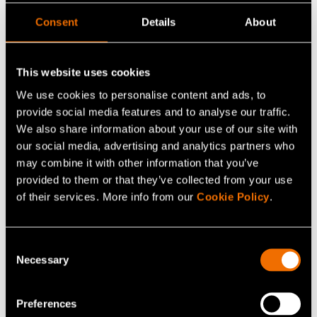
kierrätysmuovituotteilla: kun julkisten tahojen ja
Consent
Details
About
kuluttajien puolelta vaaditaan kestävän kehityksen
periaatteiden mukaisesti tuotettuja, laadukkaita tuotteita,
This website uses cookies
niitä myös tulee.
We use cookies to personalise content and ads, to
Rakkautta ilmassa
provide social media features and to analyse our traffic.
We also share information about your use of our site with
Ympäristöliikkeen syntyhetkeksi on katsottu Äänetön
our social media, advertising and analytics partners who
may combine it with other information that you’ve
kevät -teoksen (engl. Silent Spring) julkaisu vuonna
provided to them or that they’ve collected from your use
1962, jolloin hyönteismyrkkyjen negatiiviset vaikutukset
of their services. More info from our
Cookie Policy
.
luontoon ja ihmisten terveyteen alkoivat valjeta suurelle
yleisölle. Maailmanlaajuisesti ihmisiä kosketti myös
muutaman vuoden takainen Ellen MacArthur -säätiön
Consent
Necessary
Selection
arvio, että vuonna 2050 merissä on enemmän muovia
kuin kaloja. Ympäristön tilaan otti kantaa myös Esko
Valtaoja helmikuussa 2018 ennustaessaan
Preferences