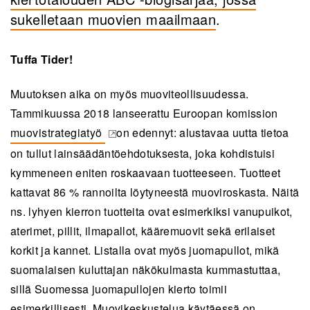
sukelletaan muovien maailmaan
.
Tuffa Tider!
Muutoksen aika on myös muoviteollisuudessa.
Tammikuussa 2018 lanseerattu Euroopan komission
muovistrategiatyö
on edennyt: alustavaa uutta tietoa
(opens in a new tab)
on tullut lainsäädäntöehdotuksesta, joka kohdistuisi
kymmeneen eniten roskaavaan tuotteeseen. Tuotteet
kattavat 86 % rannoilta löytyneestä muoviroskasta. Näitä
ns. lyhyen kierron tuotteita ovat esimerkiksi vanupuikot,
aterimet, pillit, ilmapallot, kääremuovit sekä erilaiset
korkit ja kannet. Listalla ovat myös juomapullot, mikä
suomalaisen kuluttajan näkökulmasta kummastuttaa,
sillä Suomessa juomapullojen kierto toimii
esimerkillisesti. Muovikeskustelua käytäessä on