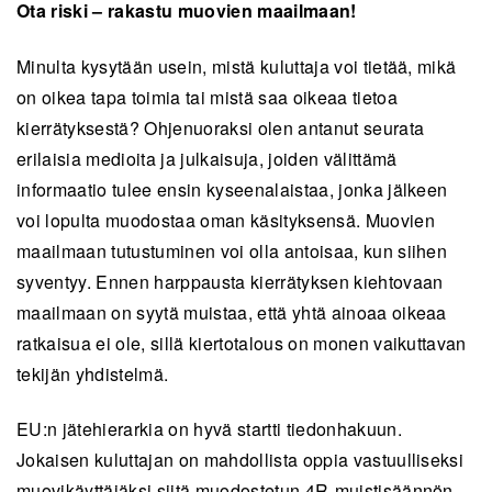
Ota riski – rakastu muovien maailmaan!
Minulta kysytään usein, mistä kuluttaja voi tietää, mikä
on oikea tapa toimia tai mistä saa oikeaa tietoa
kierrätyksestä? Ohjenuoraksi olen antanut seurata
erilaisia medioita ja julkaisuja, joiden välittämä
informaatio tulee ensin kyseenalaistaa, jonka jälkeen
voi lopulta muodostaa oman käsityksensä. Muovien
maailmaan tutustuminen voi olla antoisaa, kun siihen
syventyy. Ennen harppausta kierrätyksen kiehtovaan
maailmaan on syytä muistaa, että yhtä ainoaa oikeaa
ratkaisua ei ole, sillä kiertotalous on monen vaikuttavan
tekijän yhdistelmä.
EU:n jätehierarkia on hyvä startti tiedonhakuun.
Jokaisen kuluttajan on mahdollista oppia vastuulliseksi
muovikäyttäjäksi siitä muodostetun 4R-muistisäännön