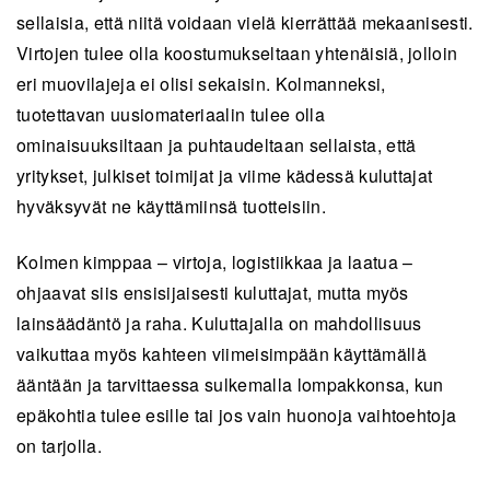
sellaisia, että niitä voidaan vielä kierrättää mekaanisesti.
Virtojen tulee olla koostumukseltaan yhtenäisiä, jolloin
eri muovilajeja ei olisi sekaisin. Kolmanneksi,
tuotettavan uusiomateriaalin tulee olla
ominaisuuksiltaan ja puhtaudeltaan sellaista, että
yritykset, julkiset toimijat ja viime kädessä kuluttajat
hyväksyvät ne käyttämiinsä tuotteisiin.
Kolmen kimppaa – virtoja, logistiikkaa ja laatua –
ohjaavat siis ensisijaisesti kuluttajat, mutta myös
lainsäädäntö ja raha. Kuluttajalla on mahdollisuus
vaikuttaa myös kahteen viimeisimpään käyttämällä
ääntään ja tarvittaessa sulkemalla lompakkonsa, kun
epäkohtia tulee esille tai jos vain huonoja vaihtoehtoja
on tarjolla.