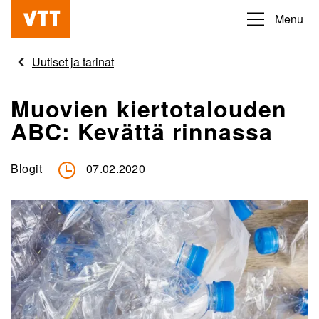
Hyppää
Menu
Beyond
pääsisältöön
the
Uutiset ja tarinat
obvious
Muovien kiertotalouden
ABC: Kevättä rinnassa
Blogit
07.02.2020