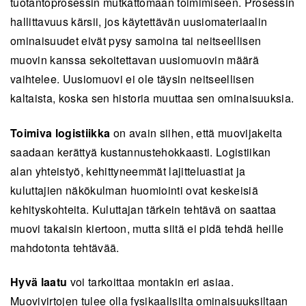
tuotantoprosessin mutkattomaan toimimiseen. Prosessin
hallittavuus kärsii, jos käytettävän uusiomateriaalin
ominaisuudet eivät pysy samoina tai neitseellisen
muovin kanssa sekoitettavan uusiomuovin määrä
vaihtelee. Uusiomuovi ei ole täysin neitseellisen
kaltaista, koska sen historia muuttaa sen ominaisuuksia.
Toimiva logistiikka
on avain siihen, että muovijakeita
saadaan kerättyä kustannustehokkaasti. Logistiikan
alan yhteistyö, kehittyneemmät lajitteluastiat ja
kuluttajien näkökulman huomiointi ovat keskeisiä
kehityskohteita. Kuluttajan tärkein tehtävä on saattaa
muovi takaisin kiertoon, mutta siitä ei pidä tehdä heille
mahdotonta tehtävää.
Hyvä laatu
voi tarkoittaa montakin eri asiaa.
Muovivirtojen tulee olla fysikaalisilta ominaisuuksiltaan