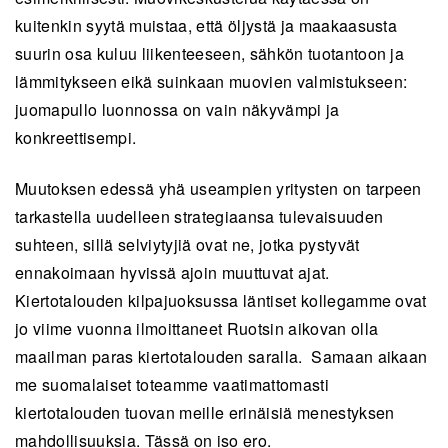
kuitenkin syytä muistaa, että öljystä ja maakaasusta
suurin osa kuluu liikenteeseen, sähkön tuotantoon ja
lämmitykseen eikä suinkaan muovien valmistukseen:
juomapullo luonnossa on vain näkyvämpi ja
konkreettisempi.
Muutoksen edessä yhä useampien yritysten on tarpeen
tarkastella uudelleen strategiaansa tulevaisuuden
suhteen, sillä selviytyjiä ovat ne, jotka pystyvät
ennakoimaan hyvissä ajoin muuttuvat ajat.
Kiertotalouden kilpajuoksussa läntiset kollegamme ovat
jo viime vuonna ilmoittaneet Ruotsin aikovan olla
maailman paras kiertotalouden saralla. Samaan aikaan
me suomalaiset toteamme vaatimattomasti
kiertotalouden tuovan meille erinäisiä menestyksen
mahdollisuuksia. Tässä on iso ero.