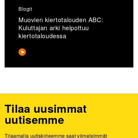
Blogit
B
Muovien kiertotalouden ABC:
Kuluttajan arki helpottuu
M
kiertotaloudessa
Tilaa uusimmat
uutisemme
Tilaamalla uutiskirjeemme saat viimeisimmät