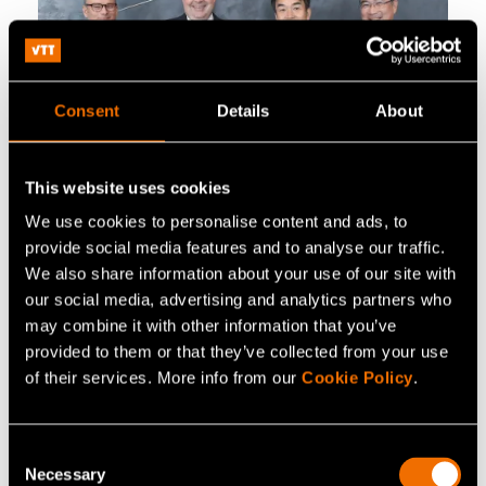
Consent
Details
About
This website uses cookies
We use cookies to personalise content and ads, to
三菱電機とVTT
provide social media features and to analyse our traffic.
We also share information about your use of our site with
VTTと三菱電機は、海洋からの直接CO₂を回収
our social media, advertising and analytics partners who
may combine it with other information that you’ve
する技術（DOC：Direct Ocean Capture）をは
provided to them or that they’ve collected from your use
じめ、海洋生態系に貢献するネイチャーポジテ
of their services. More info from our
Cookie Policy
.
ィブ技術の共同開発に取り組んでいます。本プ
ロジェクトは2024年に開始され、三菱電機の包
括的な戦略的取り組みの一環として位置づけら
Consent
Necessary
Selection
れた長期な研究協力です。