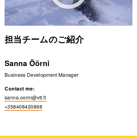
担当チームのご紹介
Sanna Öörni
Business Development Manager
Contact me:
sanna.oorni@vtt.fi
+358408420898