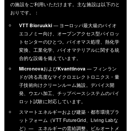
の施設をご利用いただけます。主な施設は以下のと
おりです。：
VTT Bioruukki
— ヨーロッパ最大級のバイオ
エコノミー向け、オープンアクセス型パイロッ
トセンターのひとつ。バイオマス処理、熱化学
変換、工業化学、バイオマテリアルに関する統
合的な設備を備えています。
Micronova
および
Kvanttinova
— フィンラン
ドが誇る高度なマイクロエレクトロニクス・量
子技術向けクリーンルーム施設。デバイス開
発、ウエハ加工、チップベースシステムのパイ
ロット試験に対応しています。
スマートエネルギーおよび建築・都市環境プラ
ットフォーム（VTT FutureGrid、Living Labな
ど）— エネルギーの需給調整、ビルオートメ