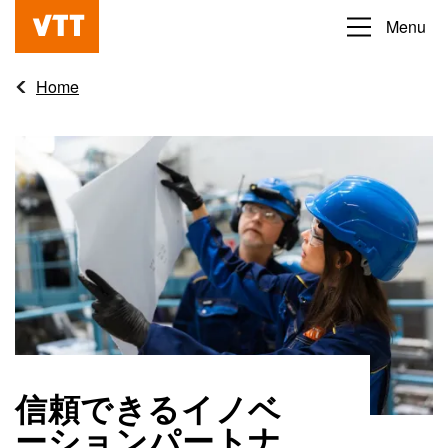
Skip
Menu
Beyond
to
the
main
Home
obvious
content
信頼できるイノベ
ーションパートナ