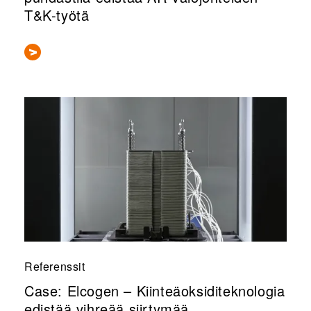
T&K-työtä
Referenssit
Case: Elcogen – Kiinteäoksiditeknologia
edistää vihreää siirtymää