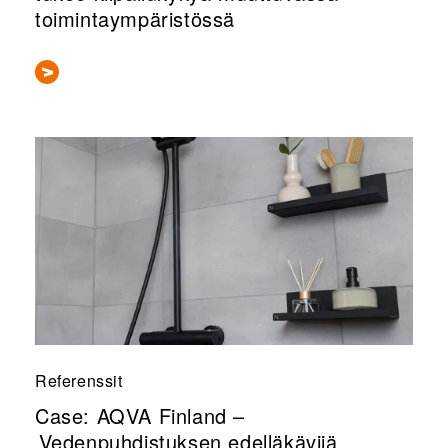
toimintaympäristössä
Referenssit
Case: AQVA Finland –
Vedenpuhdistuksen edelläkävijä