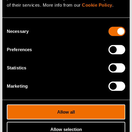
of their services. More info from our
Cookie Policy
.
vaatteiden keräysautomaattia
Consent
Necessary
Selection
Preferences
Statistics
Marketing
Allow all
Referenssit
Case: Valmet Automotive – Kysynnän
Allow selection
epävarmuus vauhdittaa liiketoiminnan