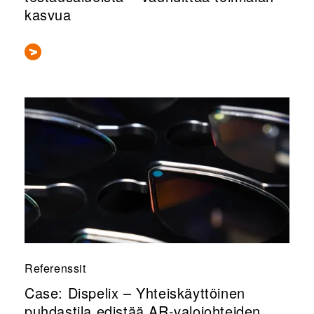
kasvua
Referenssit
Case: Dispelix – Yhteiskäyttöinen
puhdastila edistää AR-valojohteiden