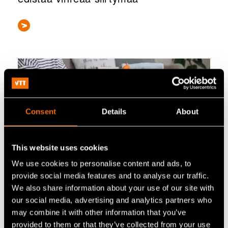
Consent
Details
About
This website uses cookies
We use cookies to personalise content and ads, to
provide social media features and to analyse our traffic.
Uutiset, Lehdistötiedote
We also share information about your use of our site with
VTT, Vaasan yliopisto ja suomalaiset
our social media, advertising and analytics partners who
yritykset kehittävät uudenlaista
may combine it with other information that you’ve
käyttäjäystävällistä käytettyjen
provided to them or that they’ve collected from your use