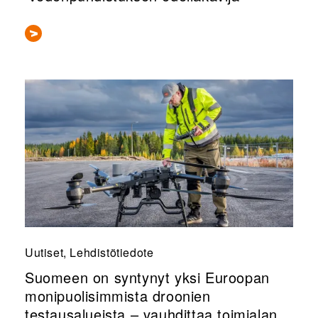
Uutiset, Lehdistötiedote
Suomeen on syntynyt yksi Euroopan
monipuolisimmista droonien
testausalueista – vauhdittaa toimialan