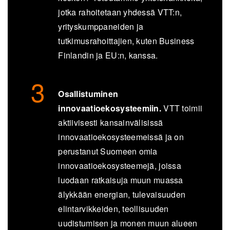
jotka rahoitetaan yhdessä VTT:n,
yrityskumppaneiden ja
tutkimusrahoittajien, kuten Business
Finlandin ja EU:n, kanssa.
Osallistuminen
innovaatioekosysteemiin.
VTT toimii
aktiivisesti kansainvälisissä
innovaatioekosysteemeissä ja on
perustanut Suomeen omia
innovaatioekosysteemejä, joissa
luodaan ratkaisuja muun muassa
älykkään energian, tulevaisuuden
elintarvikkeiden, teollisuuden
uudistumisen ja monen muun alueen