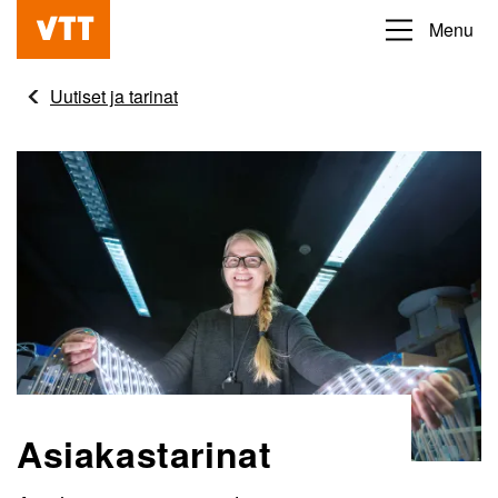
Hyppää
Menu
Beyond
pääsisältöön
the
Uutiset ja tarinat
obvious
Asiakastarinat