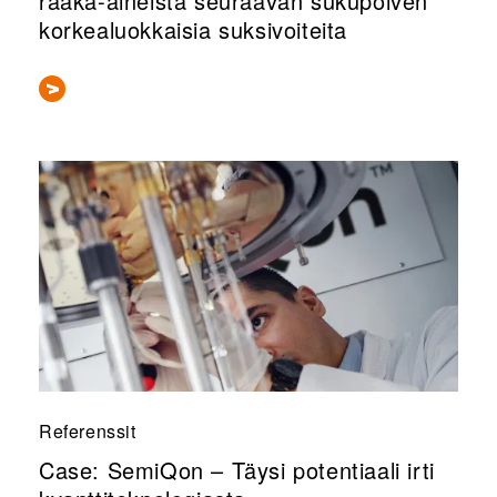
raaka-aineista seuraavan sukupolven
korkealuokkaisia suksivoiteita
Referenssit
Case: SemiQon – Täysi potentiaali irti