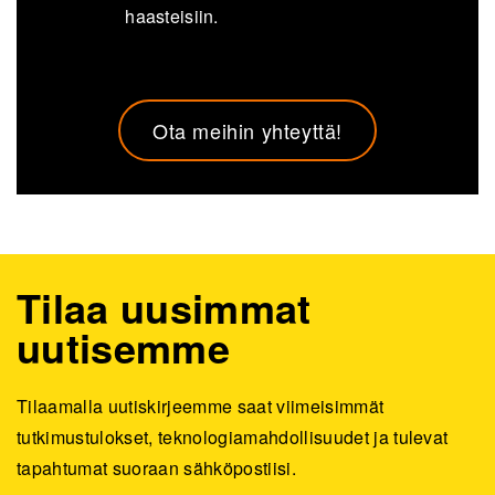
haasteisiin.
Ota meihin yhteyttä!
Tilaa uusimmat
uutisemme
Tilaamalla uutiskirjeemme saat viimeisimmät
tutkimustulokset, teknologiamahdollisuudet ja tulevat
tapahtumat suoraan sähköpostiisi.