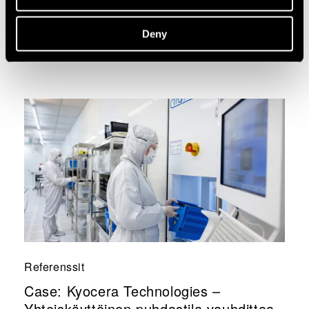
uudistamista
Deny
Referenssit
Case: Kyocera Technologies –
Yhteiskäyttöinen puhdastila vauhdittaa