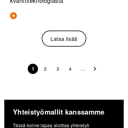
kvanttiteknologiasta
Lataa lisää
Sivunumerointi
1
2
3
4
…
Yhteistyömallit kanssamme
Tässä kolme tapaa aloittaa yhteistyö