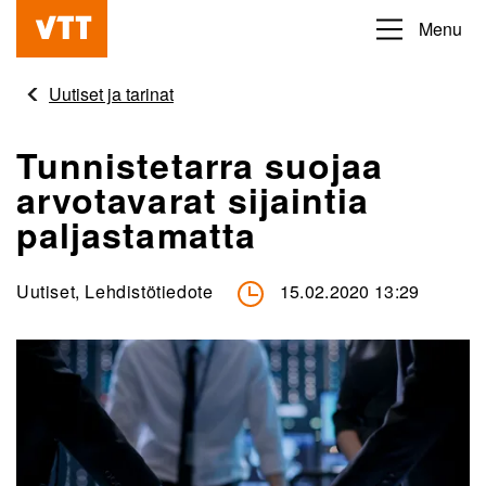
Hyppää
Menu
Beyond
pääsisältöön
the
Uutiset ja tarinat
obvious
Tunnistetarra suojaa
arvotavarat sijaintia
paljastamatta
Uutiset, Lehdistötiedote
15.02.2020 13:29