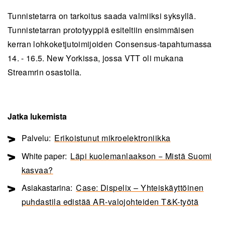
Tunnistetarra on tarkoitus saada valmiiksi syksyllä.
Tunnistetarran prototyyppiä esiteltiin ensimmäisen
kerran lohkoketjutoimijoiden Consensus-tapahtumassa
14. - 16.5. New Yorkissa, jossa VTT oli mukana
Streamrin osastolla.
Jatka lukemista
Palvelu:
Erikoistunut mikroelektroniikka
White paper:
Läpi kuolemanlaakson − Mistä Suomi
kasvaa?
Asiakastarina:
Case: Dispelix – Yhteiskäyttöinen
puhdastila edistää AR-valojohteiden T&K-työtä