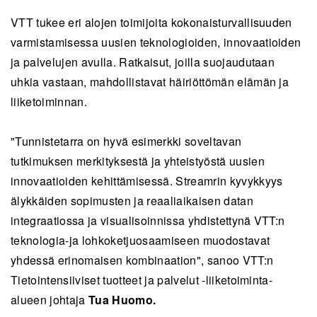
VTT tukee eri alojen toimijoita kokonaisturvallisuuden
varmistamisessa uusien teknologioiden, innovaatioiden
ja palvelujen avulla. Ratkaisut, joilla suojaudutaan
uhkia vastaan, mahdollistavat häiriöttömän elämän ja
liiketoiminnan.
"Tunnistetarra on hyvä esimerkki soveltavan
tutkimuksen merkityksestä ja yhteistyöstä uusien
innovaatioiden kehittämisessä. Streamrin kyvykkyys
älykkäiden sopimusten ja reaaliaikaisen datan
integraatiossa ja visualisoinnissa yhdistettynä VTT:n
teknologia-ja lohkoketjuosaamiseen muodostavat
yhdessä erinomaisen kombinaation", sanoo VTT:n
Tietointensiiviset tuotteet ja palvelut -liiketoiminta-
alueen johtaja
Tua Huomo.