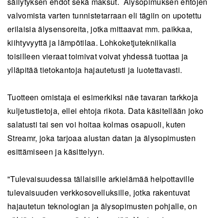
säilytyksen ehdot sekä maksut.
Älysopimuksen ehtojen
valvomista varten tunnistetarraan eli tägiin on upotettu
erilaisia älysensoreita, jotka mittaavat mm. paikkaa,
kiihtyvyyttä ja lämpötilaa. Lohkoketjutekniikalla
toisilleen vieraat toimivat voivat yhdessä tuottaa ja
ylläpitää tietokantoja hajautetusti ja luotettavasti.
Tuotteen omistaja ei esimerkiksi näe tavaran tarkkoja
kuljetustietoja, ellei ehtoja rikota. Data käsitellään joko
salatusti tai sen voi hoitaa kolmas osapuoli, kuten
Streamr, joka tarjoaa alustan datan ja älysopimusten
esittämiseen ja käsittelyyn.
"Tulevaisuudessa tällaisille arkielämää helpottaville
tulevaisuuden verkkosovelluksille, jotka rakentuvat
hajautetun teknologian ja älysopimusten pohjalle, on