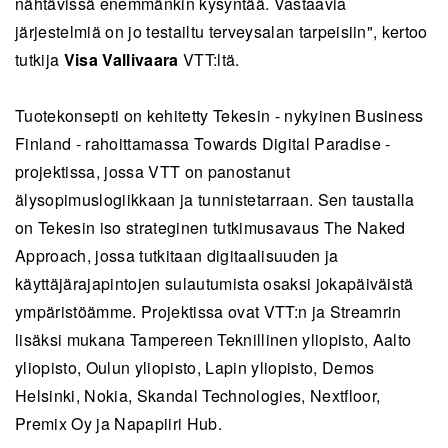
nähtävissä enemmänkin kysyntää. Vastaavia
järjestelmiä on jo testailtu terveysalan tarpeisiin", kertoo
tutkija
Visa Vallivaara
VTT:ltä.
Tuotekonsepti on kehitetty Tekesin - nykyinen Business
Finland - rahoittamassa Towards Digital Paradise -
projektissa, jossa VTT on panostanut
älysopimuslogiikkaan ja tunnistetarraan. Sen taustalla
on Tekesin iso strateginen tutkimusavaus The Naked
Approach, jossa tutkitaan digitaalisuuden ja
käyttäjärajapintojen sulautumista osaksi jokapäiväistä
ympäristöämme. Projektissa ovat VTT:n ja Streamrin
lisäksi mukana Tampereen Teknillinen yliopisto, Aalto
yliopisto, Oulun yliopisto, Lapin yliopisto, Demos
Helsinki, Nokia, Skandal Technologies, Nextfloor,
Premix Oy ja Napapiiri Hub.