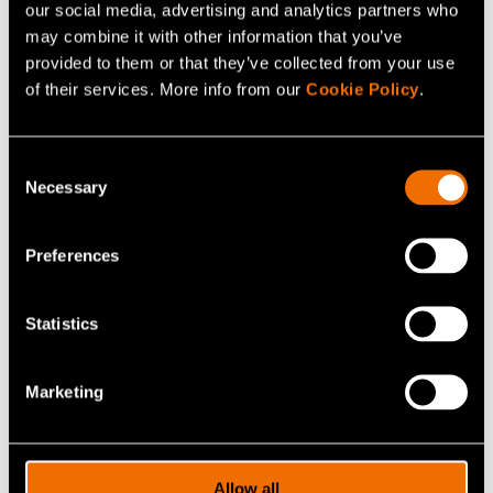
our social media, advertising and analytics partners who
visa.vallivaara@vtt.fi
may combine it with other information that you’ve
provided to them or that they’ve collected from your use
of their services. More info from our
Cookie Policy
.
Ota yhteyttä
Consent
Necessary
Selection
Katso profiili
Preferences
Lisää uutisia ja tarinoita
Statistics
Marketing
Allow all