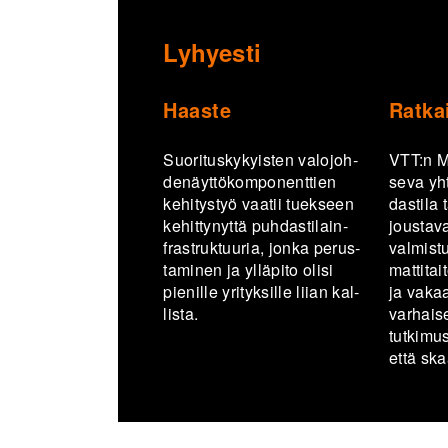
Lyhyesti
Haaste
Ratka
Suo­ri­tus­ky­kyis­ten va­lo­joh­
VTT:n Mic
de­näyt­tö­kom­po­nent­tien
se­va yh­
ke­hi­tys­työ vaa­tii tuek­seen
das­ti­la
ke­hit­ty­nyt­tä puh­das­ti­lain­
jous­ta­v
fra­struk­tuu­ria, jonka pe­rus­
val­mis­t
ta­mi­nen ja yl­lä­pi­to olisi
mat­ti­tai
pie­nil­le yri­tyk­sil­le liian kal­
ja va­ka
lis­ta.
var­hai­
tutkimus-
että ska