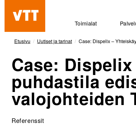
Hyppää
pääsisältöön
Beyond
Toimialat
Palvel
the
obvious
Etusivu
Uutiset ja tarinat
Case: Dispelix – Yhteiskä
Case: Dispelix
puhdastila edi
valojohteiden 
Referenssit