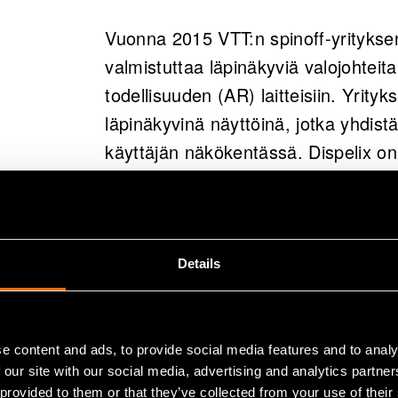
Vuonna 2015 VTT:n spinoff-yrityksen
valmistuttaa läpinäkyviä valojohteita y
todellisuuden (AR) laitteisiin. Yrity
läpinäkyvinä näyttöinä, jotka yhdist
käyttäjän näkökentässä. Dispelix on 
visionäärinen kumppani, joka mahdol
edistyksellisten AR-tuotevisioiden 
Details
e content and ads, to provide social media features and to analy
 our site with our social media, advertising and analytics partn
 provided to them or that they’ve collected from your use of their