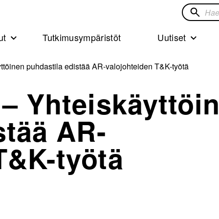
Hae
sivustol
ut
Tutkimusympäristöt
Uutiset
yttöinen puhdastila edistää AR-valojohteiden T&K-työtä
 – Yhteiskäyttöi
stää AR-
T&K-työtä