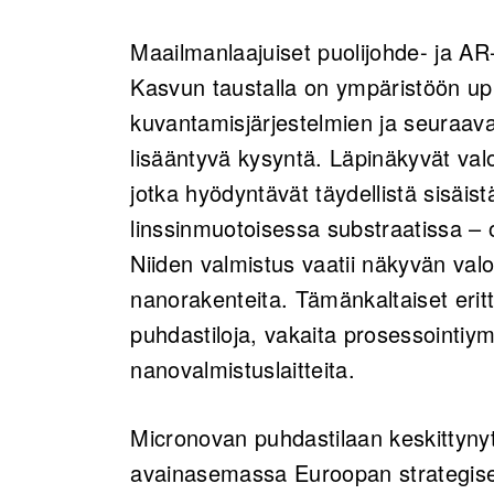
Maailmanlaajuiset puolijohde- ja AR
Kasvun taustalla on ympäristöön upp
kuvantamisjärjestelmien ja seuraava
lisääntyvä kysyntä. Läpinäkyvät val
jotka hyödyntävät täydellistä sisäis
linssinmuotoisessa substraatissa –
Niiden valmistus vaatii näkyvän valo
nanorakenteita. Tämänkaltaiset erittä
puhdastiloja, vakaita prosessointiymp
nanovalmistuslaitteita.
Micronovan puhdastilaan keskittyny
avainasemassa Euroopan strategise