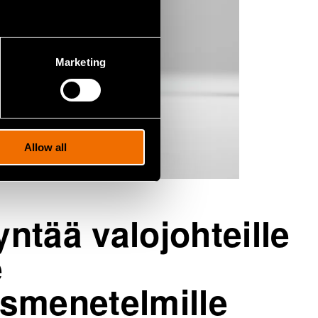
Marketing
Allow all
ntää valojohteille
e
smenetelmille