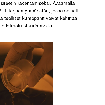
asiteetin rakentamiseksi. Avaamalla
e VTT tarjoaa ympäristön, jossa spinoff-
ja teolliset kumppanit voivat kehittää
n infrastruktuurin avulla.