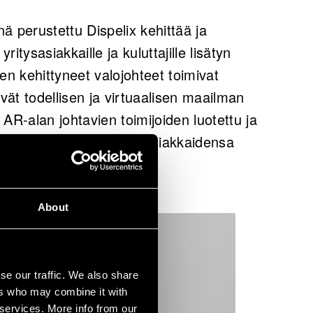
ä perustettu Dispelix kehittää ja
ritysasiakkaille ja kuluttajille lisätyn
ksen kehittyneet valojohteet toimivat
ävät todellisen ja virtuaalisen maailman
AR-alan johtavien toimijoiden luotettu ja
listaa teknologiallaan asiakkaidensa
toteuttamisen.
About
se our traffic. We also share
ers who may combine it with
 services. More info from our