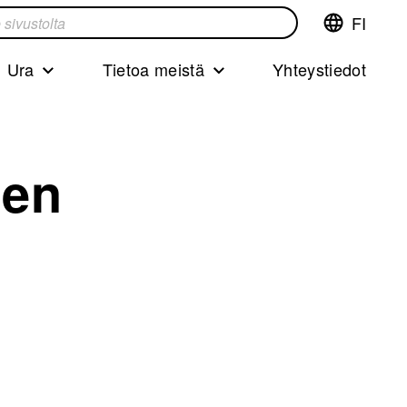
FI
Vaihda
ta
kieltä,nyky
kieliFinnish
Ura
Tietoa meistä
Yhteystiedot
nen