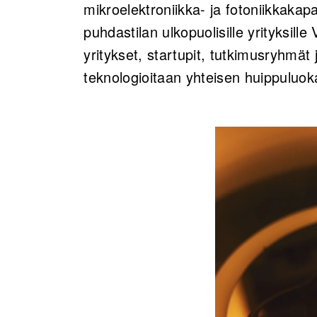
mikroelektroniikka- ja fotoniikkakap
puhdastilan ulkopuolisille yrityksill
yritykset, startupit, tutkimusryhmät 
teknologioitaan yhteisen huippuluoka