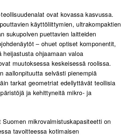
-teollisuudenalat ovat kovassa kasvussa.
outtavien käyttöliittymien, ultrakompaktien
n sukupolven puettavien laitteiden
ojohdenäytöt – ohuet optiset komponentit,
tä heijastusta ohjaamaan valoa
 ovat muutoksessa keskeisessä roolissa.
n aallonpituutta selvästi pienempiä
in tarkat geometriat edellyttävät teollisia
äristöjä ja kehittyneitä mikro- ja
t Suomen mikrovalmistuskapasiteetti on
ssa tavoitteessa kotimaisen