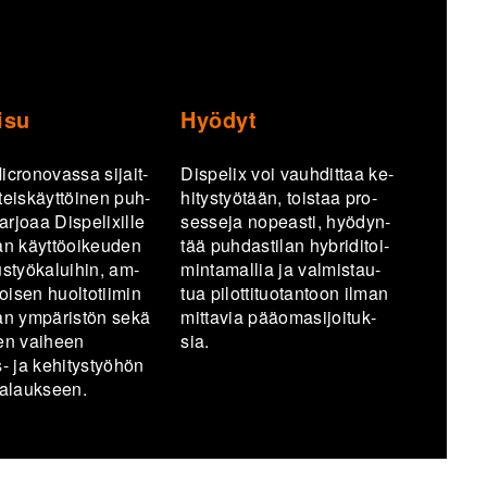
isu
Hyödyt
­ro­no­vas­sa si­jait­
Dispelix voi vauh­dit­taa ke­
teis­käyt­töi­nen puh­
hi­tys­työ­tään, tois­taa pro­
 tar­jo­aa Dispelixille
ses­se­ja no­peas­ti, hyö­dyn­
an käyt­tö­oi­keu­den
tää puh­das­ti­lan hy­bri­di­toi­
us­työ­ka­lui­hin, am­
min­ta­mal­lia ja val­mis­tau­
­toi­sen huol­to­tii­min
tua pi­lot­ti­tuo­tan­toon ilman
an ym­pä­ris­tön sekä
mit­ta­via pää­oma­si­joi­tuk­
sen vai­heen
sia.
​ ja ke­hi­tys­työ­hön
a­lauk­seen.