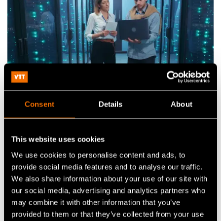
Uutiset, Lehdistötiedote
Consent
Details
About
VTT selvitti: Suomen
huoltovarmuustoimijoilla olisi jo kiire siirtyä
This website uses cookies
kvanttiturvalliseen salaukseen
We use cookies to personalise content and ads, to
provide social media features and to analyse our traffic.
We also share information about your use of our site with
our social media, advertising and analytics partners who
Tutkimusjulkaisut
may combine it with other information that you’ve
provided to them or that they’ve collected from your use