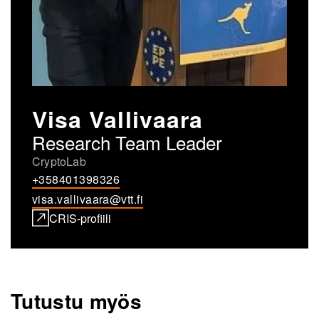
Visa Vallivaara
Research Team Leader
CryptoLab
+358401398326
visa.vallivaara@vtt.fi
CRIS-profiili
Tutustu myös