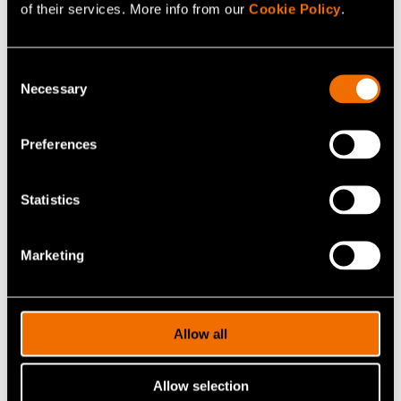
of their services. More info from our
Cookie Policy
.
Lisää tietoa tämän henkilön julkaisuista VTT:n tutkimusportaalissa
cris.vtt.fi
Consent
Katso julkaisuja CRIS-portaalissa
Necessary
Selection
Preferences
Statistics
Ota yhteyttä
Marketing
Laita viesti henkilölle Visa
Vallivaara ja löydä uusia
Allow all
oivalluksia ja ratkaisuja.
Allow selection
Ota yhteyttä