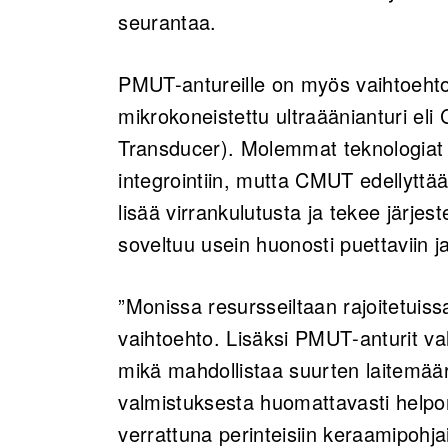
seurantaa.
PMUT-antureille on myös vaihtoehtoja
mikrokoneistettu ultraäänianturi el
Transducer). Molemmat teknologiat so
integrointiin, mutta CMUT edellyttää 
lisää virrankulutusta ja tekee järj
soveltuu usein huonosti puettaviin ja
”Monissa resursseiltaan rajoitetuis
vaihtoehto. Lisäksi PMUT‑anturit v
mikä mahdollistaa suurten laitemäär
valmistuksesta huomattavasti helpo
verrattuna perinteisiin keraamipohjai