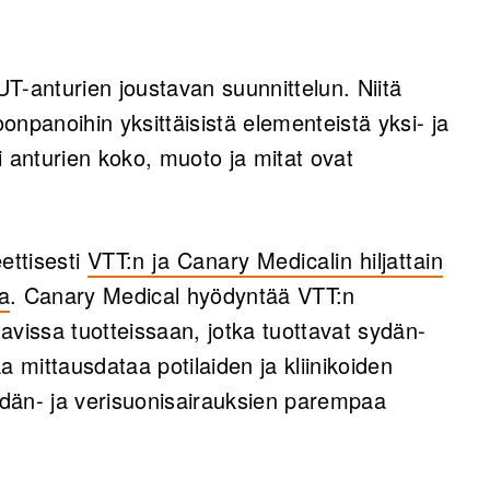
anturien joustavan suunnittelun. Niitä
npanoihin yksittäisistä elementeistä yksi‑ ja
si anturien koko, muoto ja mitat ovat
ettisesti
VTT:n ja Canary Medicalin hiljattain
a
. Canary Medical hyödyntää VTT:n
avissa tuotteissaan, jotka tuottavat sydän‑
a mittausdataa potilaiden ja kliinikoiden
dän‑ ja verisuonisairauksien parempaa