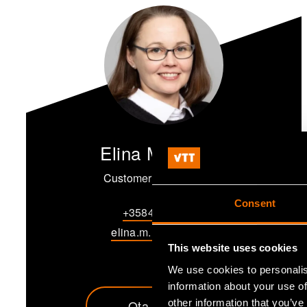
Elina M. Mattila
Customer Account Lead
Consent
+358407162230
elina.m.mattila@vtt.fi
This website uses cookies
We use cookies to personalis
information about your use of
Ota yhteyttä
other information that you’ve