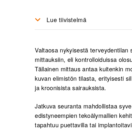
Lue tiivistelmä
PMUT-teknologia tarjoaa mah
valvontaan erityisesti puettav
Valtaosa nykyisestä terveydentilan 
hyödyntäen MEMS-pohjaisia ul
mittauksiin, eli kontrolloiduissa olos
virtaa ja ovat joustavia.
Tällainen mittaus antaa kuitenkin mo
VTT kehittää PMUT-anturit os
kuvan elimistön tilasta, erityisesti 
asiakkaiden tarpeisiin räätäl
ja kroonisista sairauksista.
prototyyppien tuotannon ja k
PMUT-teknologiassa käytetään 
Jatkuva seuranta mahdollistaa syv
alumiininitridiä, jotka ovat lyi
edistyneempien tekoälymallien kehi
vaatimukset, samalla mahdollis
tapahtuu puettavilla tai implantoitavi