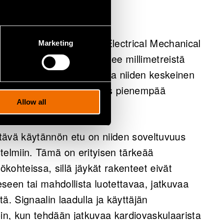
auksen
S‑teknologialla (Micro Electrical Mechanical
Marketing
reita, joiden koko vaihtelee millimetreistä
ääniratkaisuihin verrattuna niiden keskeinen
essä, mikä tarkoittaa myös pienempää
Allow all
tävä käytännön etu on niiden soveltuvuus
estelmiin. Tämä on erityisen tärkeää
ökohteissa, sillä jäykät rakenteet eivät
seen tai mahdollista luotettavaa, jatkuvaa
ä. Signaalin laadulla ja käyttäjän
oin, kun tehdään jatkuvaa kardiovaskulaarista