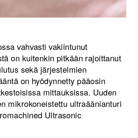
ossa vahvasti vakiintunut
ä on kuitenkin pitkään rajoittanut
ulutus sekä järjestelmien
aääntä on hyödynnetty pääosin
ytkestoisissa mittauksissa. Uuden
n mikrokoneistettu ultraäänianturi
cromachined Ultrasonic