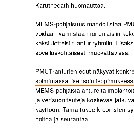
Karuthedath huomauttaa.
MEMS-pohjaisuus mahdollistaa PMUT-
voidaan valmistaa monenlaisiin kokoo
kaksiulotteisiin anturiryhmiin. Lisäk
sovelluskohtaisesti muokattavissa.
PMUT‑anturien edut näkyvät konkre
solmimassa lisensointisopimuksess
MEMS‑pohjaisia antureita implantoit
ja verisuonitauteja koskevaa jatkuva
käyttöön. Tämä tukee kroonisten sy
hoitoa ja seurantaa.