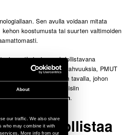
gialla voisi olla sovelluksia myös
 esimerkiksi kroonisten sairauksien oireiden
logiallaan. Sen avulla voidaan mitata
ljetuksen helpottamiseen tai jopa syövän
a, kehon koostumusta tai suurten valtimoiden
omaamattomasti.
istama.
itavien ratkaisujen mahdollistavana
knologioilla on yksittäisiä vahvuuksia, PMUT
ja skaalautuvan tuotannon tavalla, johon
anoo VTT:n lääketieteellisiin
About
tutkija
Cyril Karuthedath
.
ia mahdollistaa
se our traffic. We also share
ers who may combine it with
 services. More info from our