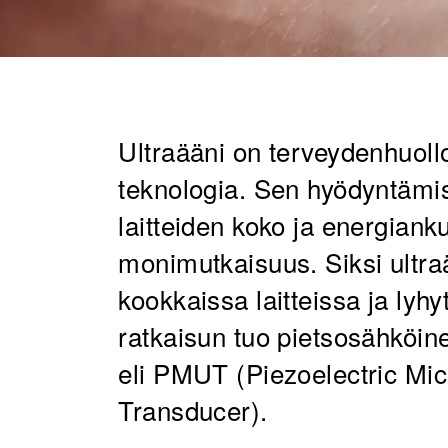
Ultraääni on terveydenhuoll
teknologia. Sen hyödyntämist
laitteiden koko ja energiank
monimutkaisuus. Siksi ultr
kookkaissa laitteissa ja lyh
ratkaisun tuo pietsosähköine
eli PMUT (Piezoelectric Mi
Transducer).