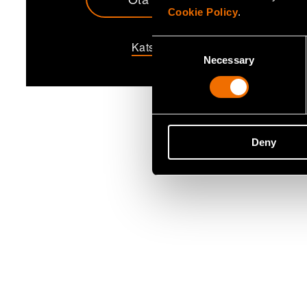
Cookie Policy
.
Consent
Katso profiili
Necessary
Selection
Deny