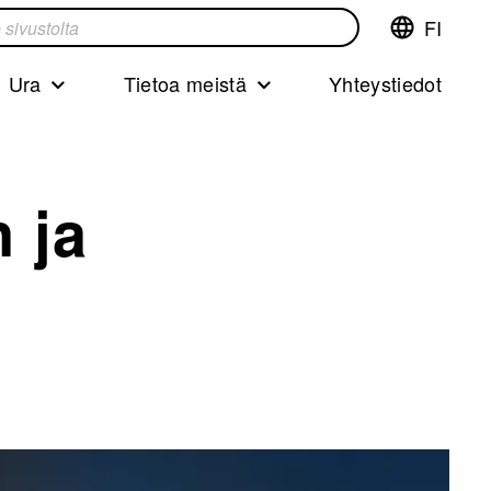
FI
Vaihda
ta
kieltä,nyky
kieliFinnish
Ura
Tietoa meistä
Yhteystiedot
 ja