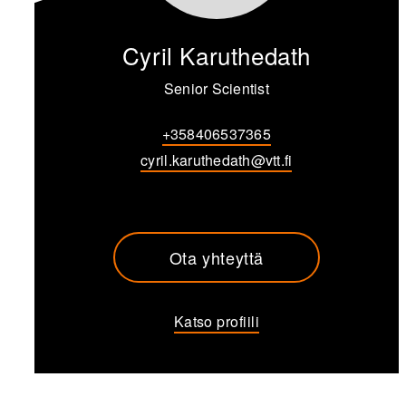
Cyril Karuthedath
Senior Scientist
+358406537365
cyril.karuthedath@vtt.fi
Ota yhteyttä
Katso profiili