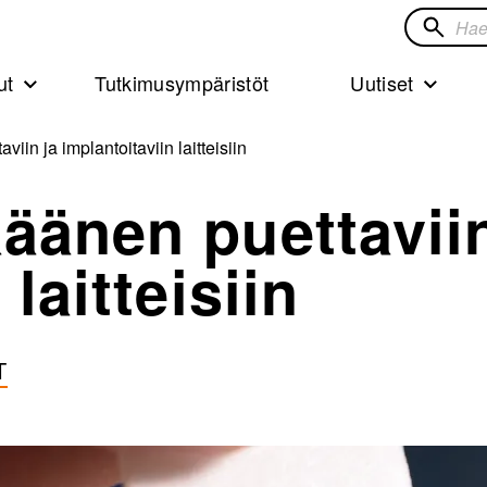
Hae
sivustol
ut
Tutkimusympäristöt
Uutiset
iin ja implantoitaviin laitteisiin
äänen puettaviin
laitteisiin
T