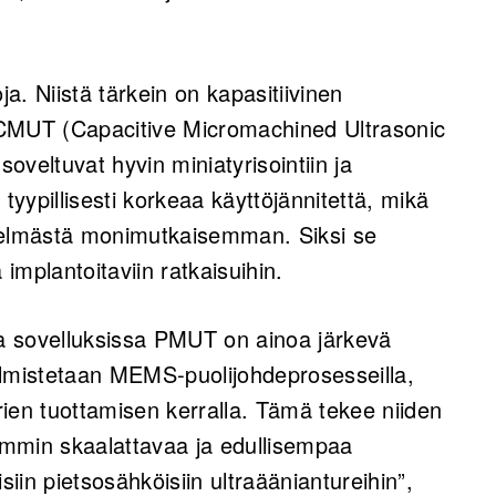
. Niistä tärkein on kapasitiivinen
i CMUT (Capacitive Micromachined Ultrasonic
veltuvat hyvin miniatyrisointiin ja
tyypillisesti korkeaa käyttöjännitettä, mikä
estelmästä monimutkaisemman. Siksi se
 implantoitaviin ratkaisuihin.
sa sovelluksissa PMUT on ainoa järkevä
almistetaan MEMS‑puolijohdeprosesseilla,
ien tuottamisen kerralla. Tämä tekee niiden
mmin skaalattavaa ja edullisempaa
siin pietsosähköisiin ultraääniantureihin”,