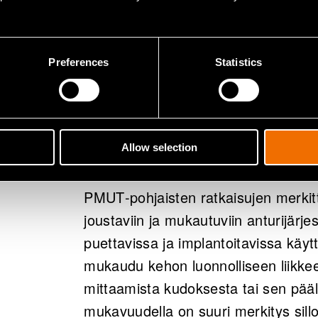
jatkuvan mitt
PMUT‑laitteet ovat hyvin pieniä MEM
Preferences
Statistics
Systems) valmistettuja ultraääniantu
senttimetreihin. Tavanomaisiin ultra
etu piilee matalassa käyttöjännitte
Allow selection
virrankulutusta.
PMUT‑pohjaisten ratkaisujen merkit
joustaviin ja mukautuviin anturijärj
puettavissa ja implantoitavissa käytt
mukaudu kehon luonnolliseen liikkee
mittaamista kudoksesta tai sen päält
mukavuudella on suuri merkitys sill