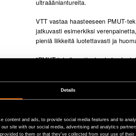
ultraääniantureita.
Tulevaisuudessa PMUT-teknolo
terapeuttisessa ultraäänessä,
VTT vastaa haasteeseen PMUT‑tekno
lievittämiseen, lääkkeiden ku
jatkuvasti esimerkiksi verenpainett
hoidossa.
pieniä liikkeitä luotettavasti ja hu
Tiivistelmä on tekoälyn tekemä ja ihmisen tark
”PMUT toimii puettavien ja implanto
teknologiana. Vaikka kilpailevilla te
yhdistää tarvittavan suorituskyvyn 
useimmat vaihtoehdot eivät pysty”, s
Details
mikrojärjestelmiin perehtynyt erikois
PMUT-teknolog
e content and ads, to provide social media features and to analy
 our site with our social media, advertising and analytics partn
 provided to them or that they’ve collected from your use of their