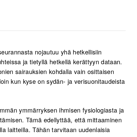
dollisuuden jatkuvaan ja tarkkaan terveyden
issa ja implantoitavissa ratkaisuissa
seurannasta nojautuu yhä hetkellisiin
traääniantureita, jotka kuluttavat vähän
uhteissa ja tietyllä hetkellä kerättyyn dataan.
nien sairauksien kohdalla vain osittaisen
aksi laajempaa järjestelmäkokonaisuutta,
silloin kun kyse on sydän‑ ja verisuonitaudeista
öiden, mikä mahdollistaa tehokkaan
ehittämisen.
alumiininitridiä ja skandiumilla seostettua
emmän ymmärryksen ihmisen fysiologiasta ja
jyttömiä ja täyttävät EU-direktiivien
ttämisen. Tämä edellyttää, että mittaaminen
taen erittäin herkät ja vähävirtaiset anturit.
lla laitteilla. Tähän tarvitaan uudenlaisia