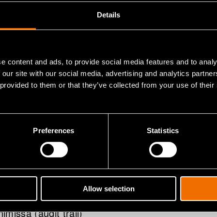
nnistautumispalvelun tarjoajana (Entra ID/SSO). Kä
Details
ät näy muille käyttäjille, ainoastaan ylläpidolle. T
apuolille, ellei laki sitä edellytä.
n siirrot EU/ETA-alueen ul
e content and ads, to provide social media features and to analy
 our site with our social media, advertising and analytics partn
 provided to them or that they’ve collected from your use of their
 EU/ETA-alueella. Siirtoja kolmansiin maihin ei t
Preferences
Statistics
tietojen säilytysaika
uukauden kuluttua viimeisestä kirjautumisesta
Allow selection
yttö- ja latauslokit säilytetään koko asiakkuuden 
nimissä (audit trail)