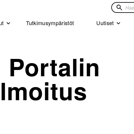
Hae
sivustol
ut
Tutkimusympäristöt
Uutiset
 Portalin
ilmoitus