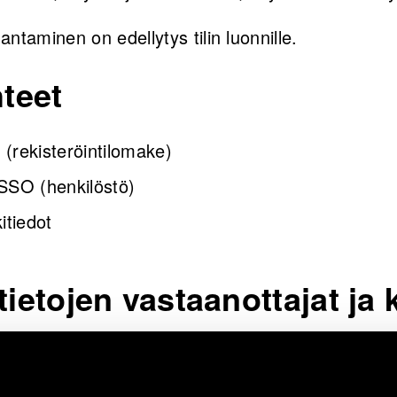
 antaminen on edellytys tilin luonnille.
hteet
e (rekisteröintilomake)
SSO (henkilöstö)
itiedot
tietojen vastaanottajat ja k
 VTT:n viestintä-, markkinointi- ja IT-henkilöstö t
 toimittaja Gredi Oy toimii henkilötietojen käsitte