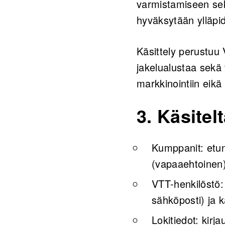
varmistamiseen sek
hyväksytään ylläpi
Käsittely perustuu 
jakelualustaa sekä 
markkinointiin eikä 
3. Käsitel
Kumppanit: etun
(vapaaehtoinen)
VTT-henkilöstö:
sähköposti) ja k
Lokitiedot: kirj