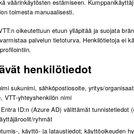
ä väärinkäytösten estämiseen. Kumppanikäyttäji
don toimesta manuaalisesti.
VTT:n oikeutettuun etuun ylläpitää ja suojata brän
varmistaa palvelun tietoturva. Henkilötietoja ei k
profilointiin.
tävät henkilötiedot
imi sukunimi, sähköpostiosoite, yritys/organisaat
, VTT-yhteyshenkilön nimi
 Entra ID:n (Azure AD) välittämät tunnistetiedot 
äyttäjäroolit/ryhmät
autumis-, käyttö- ja lataustiedot; käyttöoikeuden