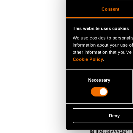
Microsoft toimii tu
Consent
sähköpostiosoite eiv
muille kolmansille os
This website uses cookies
6. Tietoje
We use cookies to personalis
information about your use of
other information that you’ve
Cookie Policy
.
Tietoja käsitellään
käsittelyn osalta.
Consent
Necessary
Selection
7. Henkilö
Poistetaan 24 k
Deny
Kirjautumis-, kä
jäljitettävyyden 