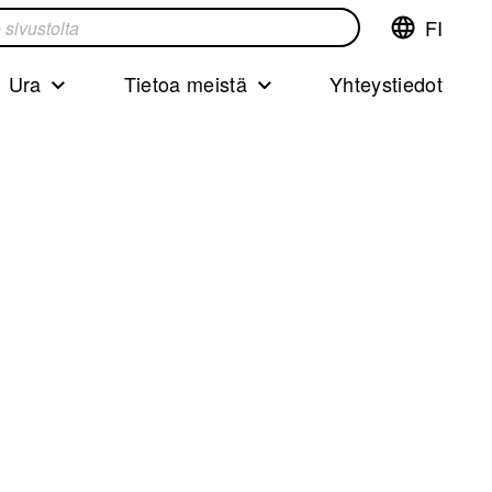
FI
Vaihda
ta
kieltä,nyky
kieliFinnish
Ura
Tietoa meistä
Yhteystiedot