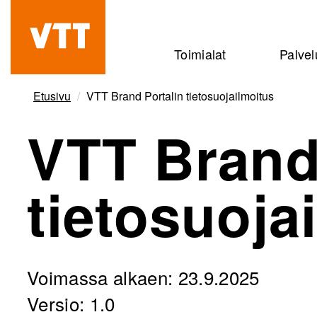
Hyppää
pääsisältöön
Beyond
Toimialat
Palvel
the
obvious
Etusivu
VTT Brand Portalin tietosuojailmoitus
VTT Brand
tietosuoja
Voimassa alkaen: 23.9.2025
Versio: 1.0