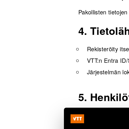
Pakollisten tietojen
4. Tietolä
Rekisteröity its
VTT:n Entra ID/
Järjestelmän lok
5. Henkilö
Tietoja käsittelevät
puitteissa. Palvelun