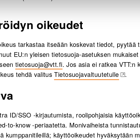
eröidyn oikeudet
oikeus tarkastaa itseään koskevat tiedot, pyytää t
muut EU:n yleisen tietosuoja-asetuksen mukaiset
eeseen
tietosuoja@vtt.fi
. Jos asia ei ratkea VTT:n 
oikeus tehdä valitus
Tietosuojavaltuutetulle
.
(opens in a new tab)
rva
tra ID/SSO -kirjautumista, roolipohjaisia käyttöoik
d-to-know -periaatetta. Monivaiheista tunnistaut
etä kumppanitileillä; käyttöoikeudet hyväksytään m