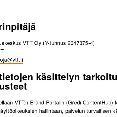
rinpitäjä
muskeskus VTT Oy (Y-tunnus 2647375-4)
TT
uoja@vtt.fi
tietojen käsittelyn tarkoit
usteet
tellään VTT:n Brand Portalin (Gredi ContentHub) k
äyttöoikeuksien hallintaan, palvelun turvallisen k