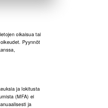
ietojen oikaisua tai
 oikeudet. Pyynnöt
kanssa,
euksia ja lokitusta
umista (MFA) ei
anuaalisesti ja