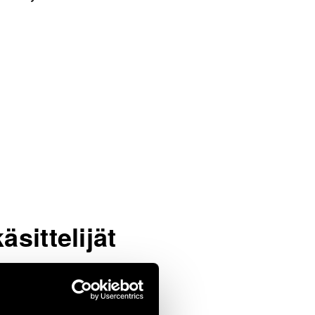
äsittelijät
yötehtäviensä
lijänä VTT:n lukuun.