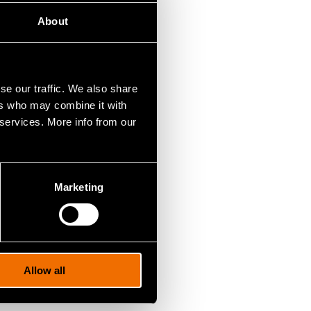
yttäjien nimi ja
About
ietoja ei luovuteta
kopuolelle
se our traffic. We also share
ers who may combine it with
 services. More info from our
ehdä tämän
Marketing
Allow all
keston ajan