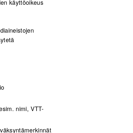
en käyttöoikeus
diaineistojen
äytetä
io
(esim. nimi, VTT-
 hyväksyntämerkinnät