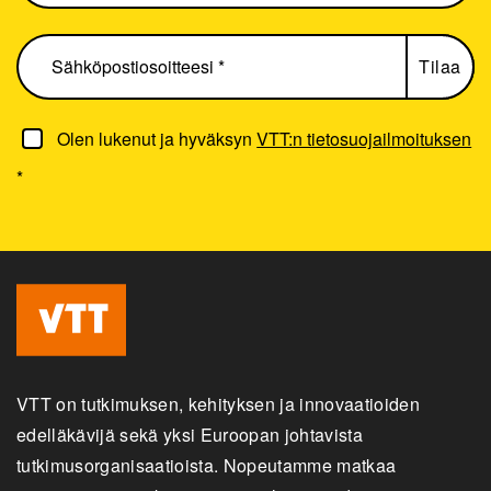
Olen lukenut ja hyväksyn
VTT:n tietosuojailmoituksen
*
VTT on tutkimuksen, kehityksen ja innovaatioiden
edelläkävijä sekä yksi Euroopan johtavista
tutkimusorganisaatioista. Nopeutamme matkaa