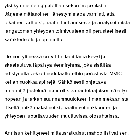
ylsi kymmenien gigabittien sekuntinopeuksiin.
Järjestelmätasoinen lähestymistapa varmisti, että
jokainen vaihe signaalin tuottamisesta ja analysoinnista
langattoman yhteyden toimivuuteen oli perusteellisesti
karakterisoitu ja optimoitu.
Demon ytimessä on VTT:n kehittämä kevyt ja
skaalautuva läpäisyantenniryhmä, joka sisältää
edistyneitä vektorimodulaattoreihin perustuvia MMIC-
keilanmuokkauspiirejä. Sähköisesti ohjattava
antennijärjestelmä mahdollistaa radiotaajuisen säteilyn
nopean ja tarkan suunnanmuutoksen ilman mekaanista
liikettä, mikä maksimoi signaalin voimakkuuden ja
yhteyden luotettavuuden muuttuvissa olosuhteissa.
Anritsun kehittyneet mittausratkaisut mahdollistivat sen,