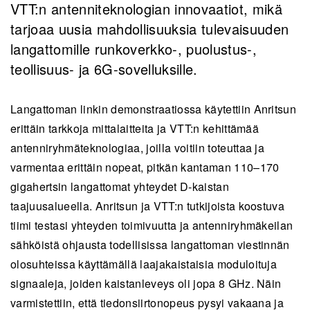
VTT:n antenniteknologian innovaatiot, mikä
tarjoaa uusia mahdollisuuksia tulevaisuuden
langattomille runkoverkko-, puolustus-,
teollisuus- ja 6G-sovelluksille.
Langattoman linkin demonstraatiossa käytettiin Anritsun
erittäin tarkkoja mittalaitteita ja VTT:n kehittämää
antenniryhmäteknologiaa, joilla voitiin toteuttaa ja
varmentaa erittäin nopeat, pitkän kantaman 110–170
gigahertsin langattomat yhteydet D-kaistan
taajuusalueella. Anritsun ja VTT:n tutkijoista koostuva
tiimi testasi yhteyden toimivuutta ja antenniryhmäkeilan
sähköistä ohjausta todellisissa langattoman viestinnän
olosuhteissa käyttämällä laajakaistaisia moduloituja
signaaleja, joiden kaistanleveys oli jopa 8 GHz. Näin
varmistettiin, että tiedonsiirtonopeus pysyi vakaana ja