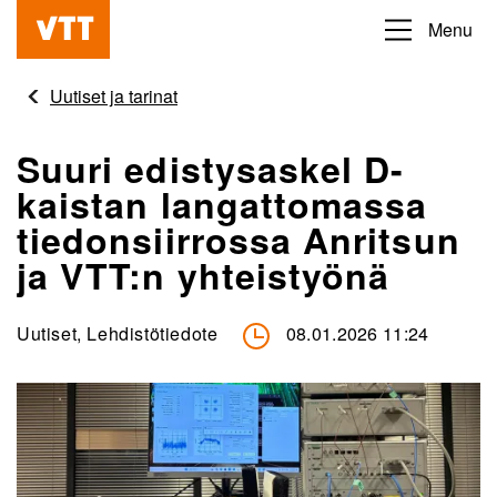
Hyppää
Menu
Beyond
pääsisältöön
the
Uutiset ja tarinat
obvious
Suuri edistysaskel D-
kaistan langattomassa
tiedonsiirrossa Anritsun
ja VTT:n yhteistyönä
Uutiset, Lehdistötiedote
08.01.2026 11:24