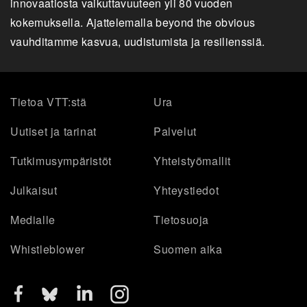
innovaatiosta vaikuttavuuteen yli 80 vuoden
kokemuksella. Ajattelemalla beyond the obvious
vauhditamme kasvua, uudistumista ja resilienssiä.
Tietoa VTT:stä
Ura
Uutiset ja tarinat
Palvelut
Tutkimusympäristöt
Yhteistyömallit
Julkaisut
Yhteystiedot
Medialle
Tietosuoja
Whistleblower
Suomen aika