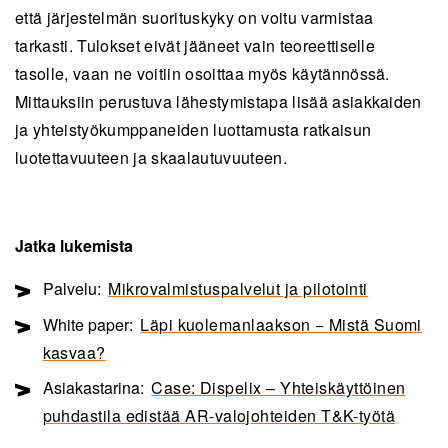
että järjestelmän suorituskyky on voitu varmistaa
tarkasti. Tulokset eivät jääneet vain teoreettiselle
tasolle, vaan ne voitiin osoittaa myös käytännössä.
Mittauksiin perustuva lähestymistapa lisää asiakkaiden
ja yhteistyökumppaneiden luottamusta ratkaisun
luotettavuuteen ja skaalautuvuuteen.
Jatka lukemista
Palvelu:
Mikrovalmistuspalvelut ja pilotointi
White paper:
Läpi kuolemanlaakson − Mistä Suomi
kasvaa?
Asiakastarina:
Case: Dispelix – Yhteiskäyttöinen
puhdastila edistää AR-valojohteiden T&K-työtä