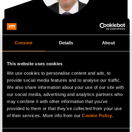
Pasi Leinonen
Technology Solution Sales Lead,
Microelectronics and photonics
Consent
Details
About
+358405094066
This website uses cookies
pasi.leinonen@vtt.fi
We use cookies to personalise content and ads, to
provide social media features and to analyse our traffic.
We also share information about your use of our site with
our social media, advertising and analytics partners who
Ota yhteyttä
may combine it with other information that you’ve
provided to them or that they’ve collected from your use
of their services. More info from our
Cookie Policy
.
Katso profiili