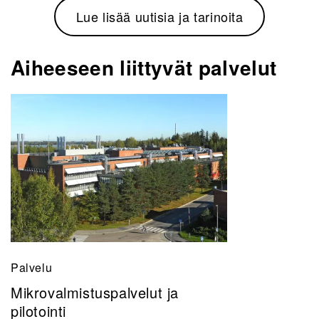
Lue lisää uutisia ja tarinoita
Aiheeseen liittyvät palvelut
Palvelu
Mikrovalmistuspalvelut ja
pilotointi