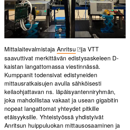
Mittalaitevalmistaja
Anritsu
ja VTT
(opens in a new tab)
saavuttivat merkittävän edistysaskeleen D-
kaistan langattomassa viestinnässä.
Kumppanit todensivat edistyneiden
mittausratkaisujen avulla sähköisesti
keilaohjattavan ns. läpäisyantenniryhmän,
joka mahdollistaa vakaat ja usean gigabitin
nopeat langattomat yhteydet pitkille
etäisyyksille. Yhteistyössä yhdistyivät
Anritsun huippuluokan mittausosaaminen ja