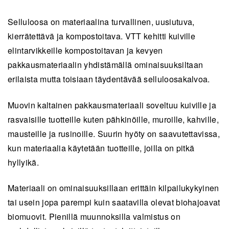
Selluloosa on materiaalina turvallinen, uusiutuva,
kierrätettävä ja kompostoitava. VTT kehitti kuiville
elintarvikkeille kompostoitavan ja kevyen
pakkausmateriaalin yhdistämällä ominaisuuksiltaan
erilaista mutta toisiaan täydentävää selluloosakalvoa.
Muovin kaltainen pakkausmateriaali soveltuu kuiville ja
rasvaisille tuotteille kuten pähkinöille, muroille, kahville,
mausteille ja rusinoille. Suurin hyöty on saavutettavissa,
kun materiaalia käytetään tuotteille, joilla on pitkä
hyllyikä.
Materiaali on ominaisuuksillaan erittäin kilpailukykyinen
tai usein jopa parempi kuin saatavilla olevat biohajoavat
biomuovit. Pienillä muunnoksilla valmistus on