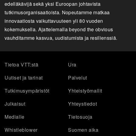
edelläkävijä sekä yksi Euroopan johtavista
tutkimusorganisaatioista. Nopeutamme matkaa
innovaatiosta vaikuttavuuteen yli 80 vuoden
kokemuksella. Ajattelemalla beyond the obvious
vauhditamme kasvua, uudistumista ja resilienssiä.
Tietoa VTT:stä
Ura
Uutiset ja tarinat
Palvelut
Tutkimusympäristöt
Yhteistyömallit
Julkaisut
Yhteystiedot
Medialle
Tietosuoja
Whistleblower
Suomen aika