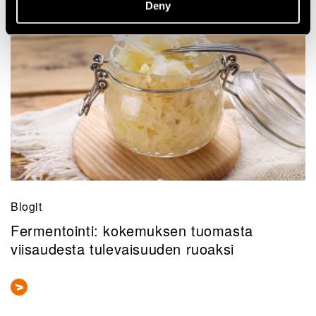
Lisää uutisia ja tarinoita
Deny
Blogit
Fermentointi: kokemuksen tuomasta
viisaudesta tulevaisuuden ruoaksi