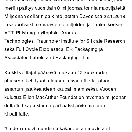
meriin päätyy vuosittain 8 miljoonaa tonnia muovijätettä.
Miljoonan dollarin palkinto jaettiin Davosissa 23.1.2018
tasapuolisesti seuraavien toimijoiden ja tiimien kesken:
VTT, Pittsburgin yliopisto, Aronax
Technologies, Fraunhofer Institute for Silicate Research
sekä Full Cycle Bioplastics, Elk Packaging ja
Associated Labels and Packaging -tiimi.
Kaikki voittajat pääsevät mukaan 12 kuukauden
pituiseen kehitysohjelmaan, jossa niille tarjotaan
asiantuntijatukea idean kaupallistamiseksi. Vuoden
kuluttua Ellen MacArthur Foundation myöntää miljoonan
dollarin lisäpalkinnon parhaaksi arvioimalleen
kilpailijalle.
"Uuden muovitalouden aikakaudella muovista ei