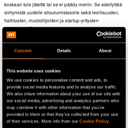
koskaan tule jätettä tai se ei päädy meriin. Se edellyttää
siirtymistä uudelle sitoutumistasolle sekä teollisuuden,
hallitusten, muotoilijoiden ja startup-yritysten
yhteistyötä. Toivon, että nämä innovaatiot inspiroivat
kehitystyötä ja auttavat rakentamaan järjestelmää, jossa
kaikki muovimateriaali voidaan käyttää uudelleen,
Consent
Details
About
kierrättää tai kompostoida turvallisesti", toteaa
Dame
Ellen MacArthur
lehdistötiedotteessa 23.1.2018.
This website uses cookies
Ellen MacArthur Foundation on brittiläinen säätiö, jonka
We use cookies to personalise content and ads, to
kilpapurjehtijana mainetta saanut Dame Ellen MacArthur
provide social media features and to analyse our traffic.
perusti vuonna 2010. Säätiön tehtävänä on nopeuttaa
We also share information about your use of our site with
siirtymistä kiertotalouteen.
our social media, advertising and analytics partners who
www.ellenmacarthurfoundation.org
.
may combine it with other information that you’ve
(opens in a new tab)
provided to them or that they’ve collected from your use
of their services. More info from our
Cookie Policy
.
MEDIAMATERIAALI: