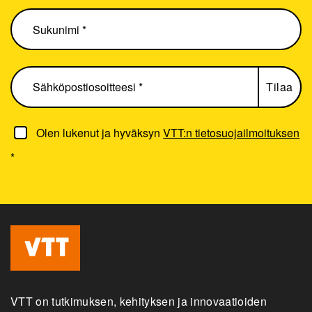
Olen lukenut ja hyväksyn
VTT:n tietosuojailmoituksen
*
VTT on tutkimuksen, kehityksen ja innovaatioiden