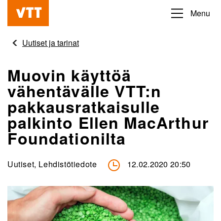
Hyppää
Menu
Beyond
pääsisältöön
the
Uutiset ja tarinat
obvious
Muovin käyttöä
vähentävälle VTT:n
pakkausratkaisulle
palkinto Ellen MacArthur
Foundationilta
Uutiset, Lehdistötiedote
12.02.2020 20:50