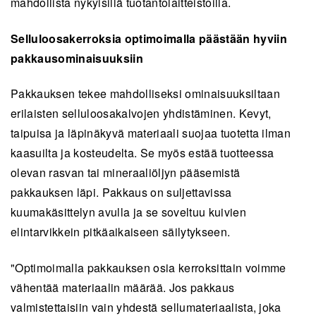
mahdollista nykyisillä tuotantolaitteistoilla.
Selluloosakerroksia optimoimalla päästään hyviin
pakkausominaisuuksiin
Pakkauksen tekee mahdolliseksi ominaisuuksiltaan
erilaisten selluloosakalvojen yhdistäminen. Kevyt,
taipuisa ja läpinäkyvä materiaali suojaa tuotetta ilman
kaasuilta ja kosteudelta. Se myös estää tuotteessa
olevan rasvan tai mineraaliöljyn pääsemistä
pakkauksen läpi. Pakkaus on suljettavissa
kuumakäsittelyn avulla ja se soveltuu kuivien
elintarvikkein pitkäaikaiseen säilytykseen.
"Optimoimalla pakkauksen osia kerroksittain voimme
vähentää materiaalin määrää. Jos pakkaus
valmistettaisiin vain yhdestä sellumateriaalista, joka