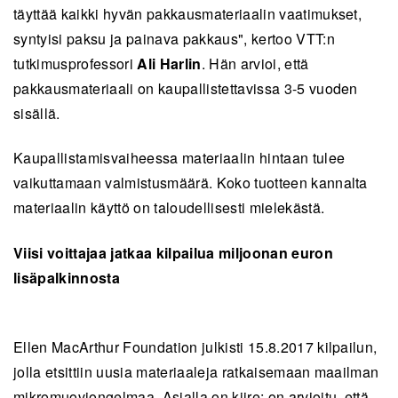
täyttää kaikki hyvän pakkausmateriaalin vaatimukset,
syntyisi paksu ja painava pakkaus", kertoo VTT:n
tutkimusprofessori
Ali Harlin
. Hän arvioi, että
pakkausmateriaali on kaupallistettavissa 3-5 vuoden
sisällä.
Kaupallistamisvaiheessa materiaalin hintaan tulee
vaikuttamaan valmistusmäärä. Koko tuotteen kannalta
materiaalin käyttö on taloudellisesti mielekästä.
Viisi voittajaa jatkaa kilpailua miljoonan euron
lisäpalkinnosta
Ellen MacArthur Foundation julkisti 15.8.2017 kilpailun,
jolla etsittiin uusia materiaaleja ratkaisemaan maailman
mikromuoviongelmaa. Asialla on kiire: on arvioitu, että