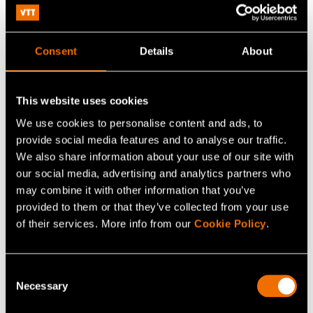
Consent
Details
About
This website uses cookies
Uutiset, Lehdistötiedote
We use cookies to personalise content and ads, to
VTT:ltä spinnaava Reduciner muuntaa
provide social media features and to analyse our traffic.
talteenotettua hiiltä kestäviksi polttoaineiksi
We also share information about your use of our site with
our social media, advertising and analytics partners who
may combine it with other information that you’ve
provided to them or that they’ve collected from your use
of their services. More info from our
Cookie Policy
.
Consent
Necessary
Selection