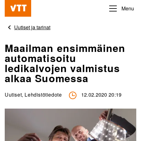
Hyppää
Menu
Beyond
pääsisältöön
the
Uutiset ja tarinat
obvious
Maailman ensimmäinen
automatisoitu
ledikalvojen valmistus
alkaa Suomessa
Uutiset, Lehdistötiedote
12.02.2020 20:19