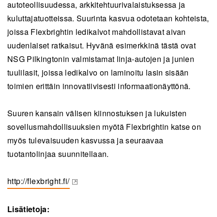
autoteollisuudessa, arkkitehtuurivalaistuksessa ja
kuluttajatuotteissa. Suurinta kasvua odotetaan kohteista,
joissa Flexbrightin ledikalvot mahdollistavat aivan
uudenlaiset ratkaisut. Hyvänä esimerkkinä tästä ovat
NSG Pilkingtonin valmistamat linja-autojen ja junien
tuulilasit, joissa ledikalvo on laminoitu lasin sisään
toimien erittäin innovatiivisesti informaationäyttönä.
Suuren kansain välisen kiinnostuksen ja lukuisten
sovellusmahdollisuuksien myötä Flexbrightin katse on
myös tulevaisuuden kasvussa ja seuraavaa
tuotantolinjaa suunnitellaan.
http://flexbright.fi/
(opens in a new tab)
Lisätietoja: