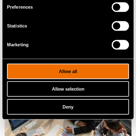
Preferences
Statistics
Artikkelit
Marketing
Hiilidioksidin kaappaamiseen tarvittava
teknologia kehittyy – VTT rakentaa siltaa
ideasta markkinoille
Allow all
Allow selection
Deny