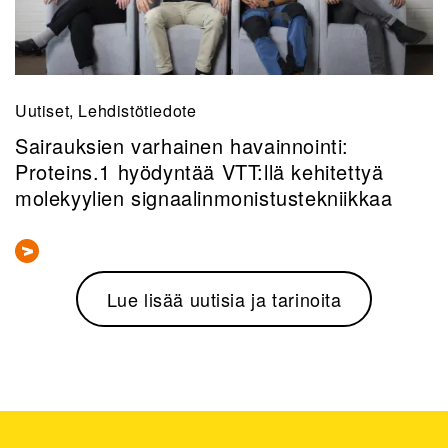
Uutiset, Lehdistötiedote
Sairauksien varhainen havainnointi:
Proteins.1 hyödyntää VTT:llä kehitettyä
molekyylien signaalinmonistustekniikkaa
Lue lisää uutisia ja tarinoita