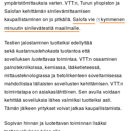
ympäristömittauksia varten. VTT:n, Turun yliopiston ja
Salofan kehittämän sinilevämittaamisen
kaupallistaminen on jo pitkällä.
Salofa vie
kymmenen
(opens in a new tab)
minuutin sinilevätestiä maailmalle
.
Testien jalostaminen tuotteiksi edellyttää
sekä
kustannustehokasta
tuotantoa että
sovelluksen
luotettavaa
toimintaa. VTT:n osaaminen
painotekniikoissa, kemiassa, lääketieteessä,
mittausteknologiassa ja tietoliikenteen soveltamisessa
mahdollistaa tällaisten sovellusten kehittämisen. VTT:n
toimintatapa on asiakaslähtöinen. Sen avulla voidaan
kehittää sovelluksia lähes valmiiksi tuotteiksi asti.
Tämän jälkeen yritykset voivat jatkaa kaupallistamista.
Sopivan hinnan ja luotettavan toiminnan lisäksi