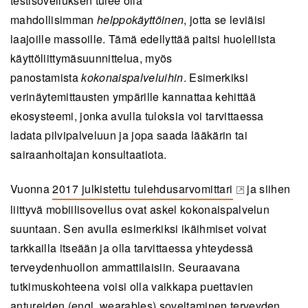
testisovelluksen tulee olla
mahdollisimman
helppokäyttöinen
, jotta se leviäisi
laajoille massoille. Tämä edellyttää paitsi huolellista
käyttöliittymäsuunnittelua, myös
panostamista
kokonaispalveluihin
. Esimerkiksi
verinäytemittausten ympärille kannattaa kehittää
ekosysteemi, jonka avulla tuloksia voi tarvittaessa
ladata pilvipalveluun ja jopa saada lääkärin tai
sairaanhoitajan konsultaatiota.
Vuonna
2017 julkistettu tulehdusarvomittari
ja siihen
(opens in a new tab)
liittyvä mobiilisovellus ovat askel kokonaispalvelun
suuntaan. Sen avulla esimerkiksi ikäihmiset voivat
tarkkailla itseään ja olla tarvittaessa yhteydessä
terveydenhuollon ammattilaisiin. Seuraavana
tutkimuskohteena voisi olla vaikkapa puettavien
antureiden (engl. wearables) soveltaminen terveyden