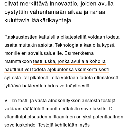
olivat merkittävä innovaatio, joiden avulla
pystyttiin vähentämään aikaa ja rahaa
kuluttavia lääkärikäyntejä.
Raskaustestien kaltaisilla pikatesteillä voidaan todeta
useita muitakin asioita. Teknologia alkaa olla kypsä
monille eri sovellusalueille. Esimerkkeinä
mainittakoon
testiliuska, jonka avulla alkoholia
nauttinut voi todeta ajokuntonsa yksinkertaisesti
syljestä
, tai pikatesti, jolla voidaan todeta elimistössä
jylläävä bakteeritulehdus verinäytteestä.
VTT:n testi- ja vasta-ainekehityksen ansiosta testejä
voidaan räätälöidä moniin erilaisiin sovelluksiin. D-
vitamiinipitoisuuden mittaaminen on yksi potentiaalinen
sovelluskohde. Testejä kehitetään myös