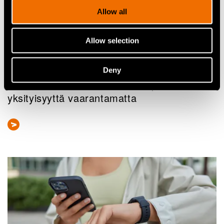
Allow all
Allow selection
Uutiset, Lehdistötiedote
Tekoälyn hyödyntäminen sydän- ja
Deny
verisuonisairauksien hoidossa potilaiden
yksityisyyttä vaarantamatta