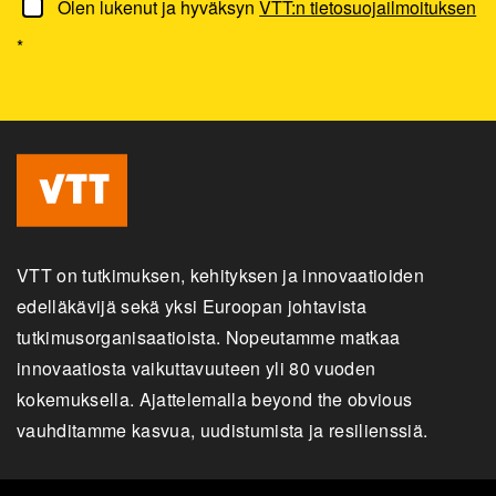
Olen lukenut ja hyväksyn
VTT:n tietosuojailmoituksen
*
VTT on tutkimuksen, kehityksen ja innovaatioiden
edelläkävijä sekä yksi Euroopan johtavista
tutkimusorganisaatioista. Nopeutamme matkaa
innovaatiosta vaikuttavuuteen yli 80 vuoden
kokemuksella. Ajattelemalla beyond the obvious
vauhditamme kasvua, uudistumista ja resilienssiä.