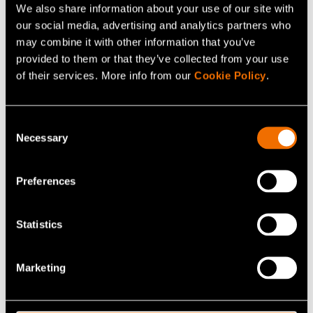
vapautuu olennaisempaan työhön ja edistää
We also share information about your use of our site with
our social media, advertising and analytics partners who
kansalaisten terveyttä. Varsin kunnianhimoinen tavoite,
may combine it with other information that you’ve
mutta nykytiedon valossa täysin realistinen!
provided to them or that they’ve collected from your use
of their services. More info from our
Cookie Policy
.
Jaa
Consent
Necessary
Selection
Preferences
Lisää uutisia ja tarinoita
Statistics
Marketing