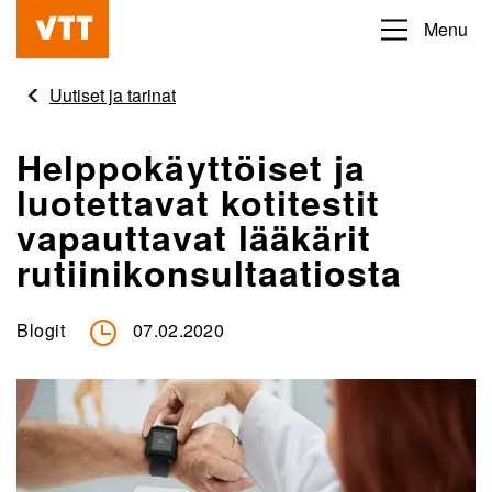
Hyppää
Menu
Beyond
pääsisältöön
the
Uutiset ja tarinat
obvious
Helppokäyttöiset ja
luotettavat kotitestit
vapauttavat lääkärit
rutiinikonsultaatiosta
Blogit
07.02.2020