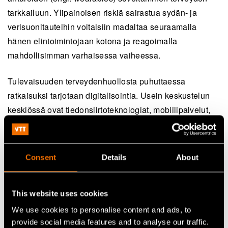
tarkkailuun. Ylipainoisen riskiä sairastua sydän- ja
verisuonitauteihin voitaisiin madaltaa seuraamalla
hänen elintoimintojaan kotona ja reagoimalla
mahdollisimman varhaisessa vaiheessa.
Tulevaisuuden terveydenhuollosta puhuttaessa
ratkaisuksi tarjotaan digitalisointia. Usein keskustelun
keskiössä ovat tiedonsiirtoteknologiat, mobiilipalvelut,
lääkäri-chatit ja vastaavat. Ne eivät kuitenkaan
yksistään riitä; tarpeeksi edullisia, luotettavia ja
monipuolisia sensoreita ja mittauslaitteita pitäisi myös
Consent
Details
About
olla tarjolla.
Jos raskaustesti vähensi lääkärikäyntien määrää,
This website uses cookies
erilaiset edulliset pikatestit voivat moninkertaistaa tämän
We use cookies to personalise content and ads, to
ilmiön. Rutiinikonsultaation poistuessa lääkärien aika
provide social media features and to analyse our traffic.