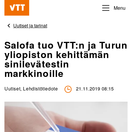
Hyppää
Menu
Beyond
pääsisältöön
the
Uutiset ja tarinat
obvious
Salofa tuo VTT:n ja Turun
yliopiston kehittämän
sinilevätestin
markkinoille
Uutiset, Lehdistötiedote
21.11.2019 08:15