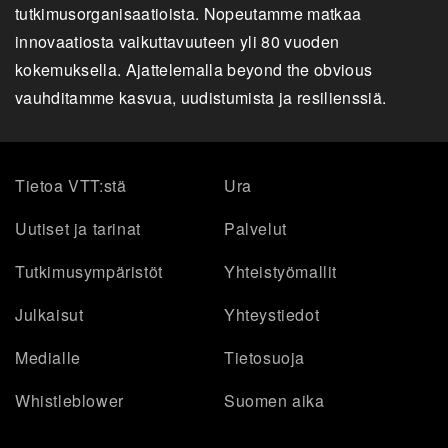
tutkimusorganisaatioista. Nopeutamme matkaa
innovaatiosta vaikuttavuuteen yli 80 vuoden
kokemuksella. Ajattelemalla beyond the obvious
vauhditamme kasvua, uudistumista ja resilienssiä.
Tietoa VTT:stä
Ura
Uutiset ja tarinat
Palvelut
Tutkimusympäristöt
Yhteistyömallit
Julkaisut
Yhteystiedot
Medialle
Tietosuoja
Whistleblower
Suomen aika