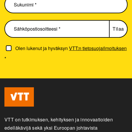
Olen lukenut ja hyväksyn
VTT:n tietosuojailmoituksen
*
VTT on tutkimuksen, kehityksen ja innovaatioiden
edelläkävijä sekä yksi Euroopan johtavista