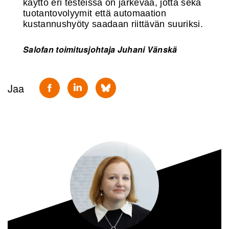
käyttö eri testeissä on järkevää, jotta sekä
tuotantovolyymit että automaation
kustannushyöty saadaan riittävän suuriksi.
Salofan toimitusjohtaja Juhani Vänskä
Jaa