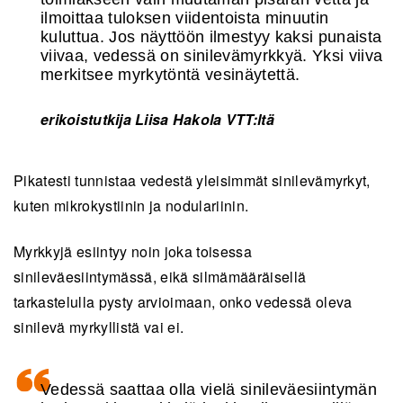
ilmoittaa tuloksen viidentoista minuutin
kuluttua. Jos näyttöön ilmestyy kaksi punaista
viivaa, vedessä on sinilevämyrkkyä. Yksi viiva
merkitsee myrkytöntä vesinäytettä.
erikoistutkija Liisa Hakola VTT:ltä
Pikatesti tunnistaa vedestä yleisimmät sinilevämyrkyt,
kuten mikrokystiinin ja nodulariinin.
Myrkkyjä esiintyy noin joka toisessa
sinileväesiintymässä, eikä silmämääräisellä
tarkastelulla pysty arvioimaan, onko vedessä oleva
sinilevä myrkyllistä vai ei.
Vedessä saattaa olla vielä sinileväesiintymän