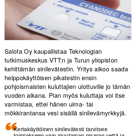
Salofa Oy kaupallistaa Teknologian
tutkimuskeskus VTT:n ja Turun yliopiston
kehittämän sinilevätestin. Yritys aikoo saada
helppokäyttöisen pikatestin ensin
pohjoismaisten kuluttajien ulottuville jo tämän
vuoden aikana. Pian myös kuluttaja voi itse
varmistaa, ettei hänen uima- tai
mökkirantansa vesi sisällä sinilevämyrkkyjä.
Kertakäyttöinen sinilevätesti tarvitsee
toimiakseen vain muutaman pisaran vettä ja