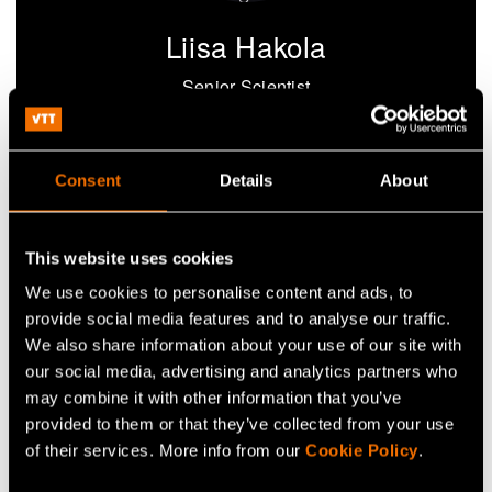
Liisa Hakola
Senior Scientist
+358408415978
liisa.hakola@vtt.fi
Consent
Details
About
This website uses cookies
Ota yhteyttä
We use cookies to personalise content and ads, to
provide social media features and to analyse our traffic.
We also share information about your use of our site with
Katso profiili
our social media, advertising and analytics partners who
may combine it with other information that you’ve
provided to them or that they’ve collected from your use
of their services. More info from our
Cookie Policy
.
Lisää uutisia ja tarinoita