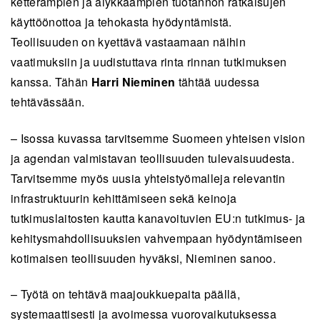
ketterämpien ja älykkäämpien tuotannon ratkaisujen
käyttöönottoa ja tehokasta hyödyntämistä.
Teollisuuden on kyettävä vastaamaan näihin
vaatimuksiin ja uudistuttava rinta rinnan tutkimuksen
kanssa. Tähän
Harri Nieminen
tähtää uudessa
tehtävässään.
– Isossa kuvassa tarvitsemme Suomeen yhteisen vision
ja agendan valmistavan teollisuuden tulevaisuudesta.
Tarvitsemme myös uusia yhteistyömalleja relevantin
infrastruktuurin kehittämiseen sekä keinoja
tutkimuslaitosten kautta kanavoituvien EU:n tutkimus- ja
kehitysmahdollisuuksien vahvempaan hyödyntämiseen
kotimaisen teollisuuden hyväksi, Nieminen sanoo.
– Työtä on tehtävä maajoukkuepaita päällä,
systemaattisesti ja avoimessa vuorovaikutuksessa