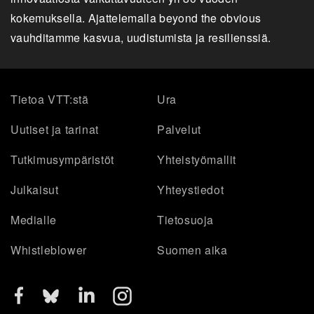
kokemuksella. Ajattelemalla beyond the obvious
vauhditamme kasvua, uudistumista ja resilienssiä.
Tietoa VTT:stä
Ura
Uutiset ja tarinat
Palvelut
Tutkimusympäristöt
Yhteistyömallit
Julkaisut
Yhteystiedot
Medialle
Tietosuoja
Whistleblower
Suomen aika