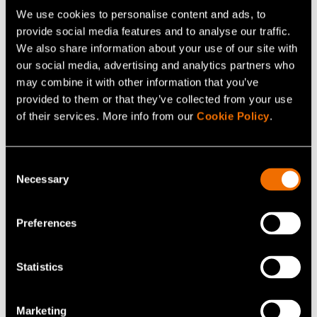
Harri Nieminen, puh. +358 50 568 5081
We use cookies to personalise content and ads, to
provide social media features and to analyse our traffic.
We also share information about your use of our site with
our social media, advertising and analytics partners who
Jatka lukemista
may combine it with other information that you’ve
provided to them or that they’ve collected from your use
Palvelu:
Älykäs robotiikka
of their services. More info from our
Cookie Policy
.
White paper:
Läpi kuolemanlaakson − Mistä Suomi
kasvaa?
Consent
Asiakastarina:
Case: Valmet Automotive – Kysynnän
Necessary
Selection
epävarmuus vauhdittaa liiketoiminnan uudistamista
Preferences
Jaa
Statistics
Marketing