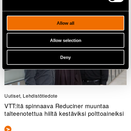
Lisää uutisia ja tarinoita
Allow all
Allow selection
Deny
Uutiset, Lehdistötiedote
VTT:ltä spinnaava Reduciner muuntaa
talteenotettua hiiltä kestäviksi polttoaineiksi