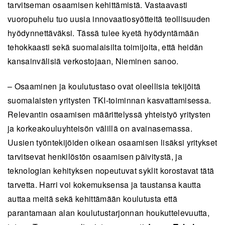
tarvitseman osaamisen kehittämistä. Vastaavasti
vuoropuhelu tuo uusia innovaatiosyötteitä teollisuuden
hyödynnettäväksi. Tässä tulee kyetä hyödyntämään
tehokkaasti sekä suomalaisilta toimijoita, että heidän
kansainvälisiä verkostojaan, Nieminen sanoo.
– Osaaminen ja koulutustaso ovat oleellisia tekijöitä
suomalaisten yritysten TKI-toiminnan kasvattamisessa.
Relevantin osaamisen määrittelyssä yhteistyö yritysten
ja korkeakouluyhteisön välillä on avainasemassa.
Uusien työntekijöiden oikean osaamisen lisäksi yritykset
tarvitsevat henkilöstön osaamisen päivitystä, ja
teknologian kehityksen nopeutuvat syklit korostavat tätä
tarvetta. Harri voi kokemuksensa ja taustansa kautta
auttaa meitä sekä kehittämään koulutusta että
parantamaan alan koulutustarjonnan houkuttelevuutta,