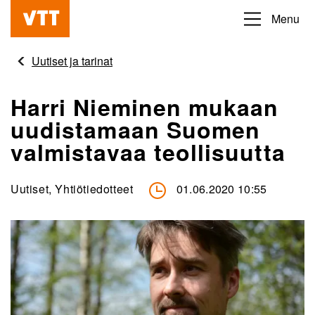
Hyppää
Menu
Beyond
pääsisältöön
the
Uutiset ja tarinat
obvious
Harri Nieminen mukaan
uudistamaan Suomen
valmistavaa teollisuutta
Uutiset, Yhtiötiedotteet
01.06.2020 10:55