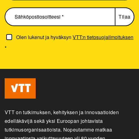
Olen lukenut ja hyväksyn
VTT:n tietosuojailmoituksen
*
VTT on tutkimuksen, kehityksen ja innovaatioiden
edelläkävijä sekä yksi Euroopan johtavista
tutkimusorganisaatioista. Nopeutamme matkaa
innovaatiosta vaikuttavuuteen yli 80 vuoden