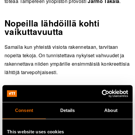
toteaa Tampereen yliopiston provosti
Jarmo Takala
.
Nopeilla lähdöillä kohti
vaikuttavuutta
Samalla kun yhteistä visiota rakennetaan, tarvitaan
nopeita tekoja. On tunnistettava nykyiset vahvuudet ja
rakennettava niiden ympärille ensimmäisiä konkreettisia
lähtöjä tarvepohjaisesti.
– Uudistuminen isossa kuvassa ottaa aikansa ja
kyseessä on yhteinen matka. Nopeat lähdöt ovat silti
keskeisen tärkeitä: on hyvä muistaa, että pienikin askel
Consent
Details
About
voi käynnistää jotakin suurta, Nieminen kiteyttää.
Lisätietoja:
This website uses cookies