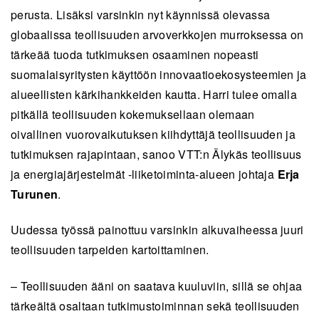
perusta. Lisäksi varsinkin nyt käynnissä olevassa
globaalissa teollisuuden arvoverkkojen murroksessa on
tärkeää tuoda tutkimuksen osaaminen nopeasti
suomalaisyritysten käyttöön innovaatioekosysteemien ja
alueellisten kärkihankkeiden kautta. Harri tulee omalla
pitkällä teollisuuden kokemuksellaan olemaan
oivallinen vuorovaikutuksen kiihdyttäjä teollisuuden ja
tutkimuksen rajapintaan, sanoo VTT:n Älykäs teollisuus
ja energiajärjestelmät -liiketoiminta-alueen johtaja
Erja
Turunen
.
Uudessa työssä painottuu varsinkin alkuvaiheessa juuri
teollisuuden tarpeiden kartoittaminen.
– Teollisuuden ääni on saatava kuuluviin, sillä se ohjaa
tärkeältä osaltaan tutkimustoiminnan sekä teollisuuden