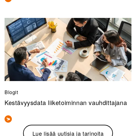
Blogit
Kestävyysdata liiketoiminnan vauhdittajana
Lue lisää uutisia ja tarinoita