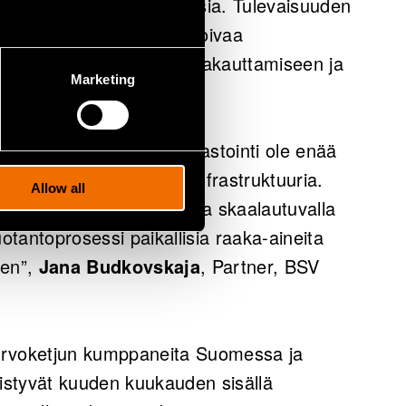
ttävien kuormien vaatimuksia. Tulevaisuuden
ä enemmän nopeasti reagoivaa
an integrointiin, verkon vakauttamiseen ja
Marketing
rmistamiseen.
n se, ettei energian varastointi ole enää
sa keskeinen osa verkkoinfrastruktuuria.
Allow all
 haastetta turvallisella ja skaalautuvalla
uotantoprosessi paikallisia raaka-aineita
en”,
Jana Budkovskaja
, Partner, BSV
ja arvoketjun kumppaneita Suomessa ja
nistyvät kuuden kuukauden sisällä