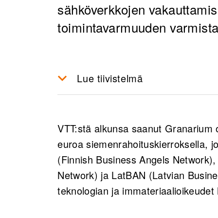
sähköverkkojen vakauttamise
toimintavarmuuden varmist
Lue tiivistelmä
Granarium Technologies on ke
valmistetut superkondensaatt
VTT:stä alkunsa saanut Granarium o
häiriöihin ja vähentävät riippu
euroa siemenrahoituskierroksella,
FiBANin, EstBANin, LatBANin 
(Finnish Business Angels Network)
Granariumin teknologian kaup
Network) ja LatBAN (Latvian Busine
tavoitteita kehittää paikallista
teknologian ja immateriaalioikeudet h
energiainfrastruktuuria.