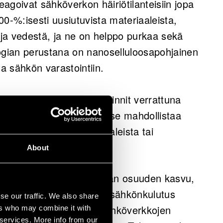
ehopuskurina, joka täydentää akkuja, ja se
agoivat sähköverkon häiriötilanteisiin jopa
iin tarpeisiin, kuten verkon
0-%:isesti uusiutuvista materiaaleista,
suuden ympärivuorokautiseen
ä ja vedestä, ja ne on helppo purkaa sekä
logian perustana on nanoselluloosapohjainen
ita sähkön varastointiin.
kaita Suomessa ja Baltiassa, ja ensimmäiset
 kuuden kuukauden sisällä rahoituksen
enemmät tuotantoinvestoinnit verrattuna
i akkutehtaisiin. Samalla se mahdollistaa
istama.
uutta kriittisistä mineraaleista tai
sketjuista.
About
ti. Tuuli- ja aurinkovoiman osuuden kasvu,
atakeskusten lisääntyvä sähkönkulutus
se our traffic. We also share
a. Samalla EU kiristää sähköverkkojen
ers who may combine it with
 services. More info from our