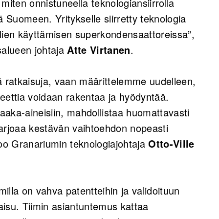
miten onnistuneella teknologiansiirrolla
ä Suomeen. Yritykselle siirretty teknologia
alien käyttämisen superkondensaattoreissa”,
salueen johtaja
Atte Virtanen
.
 ratkaisuja, vaan määrittelemme uudelleen,
eettia voidaan rakentaa ja hyödyntää.
aaka-aineisiin, mahdollistaa huomattavasti
tarjoaa kestävän vaihtoehdon nopeasti
noo Granariumin teknologiajohtaja
Otto-Ville
illa on vahva patentteihin ja validoituun
aisu. Tiimin asiantuntemus kattaa