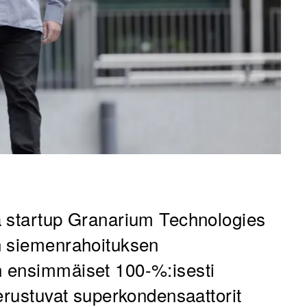
a startup Granarium Technologies
n siemenrahoituksen
 ensimmäiset 100-%:isesti
erustuvat superkondensaattorit