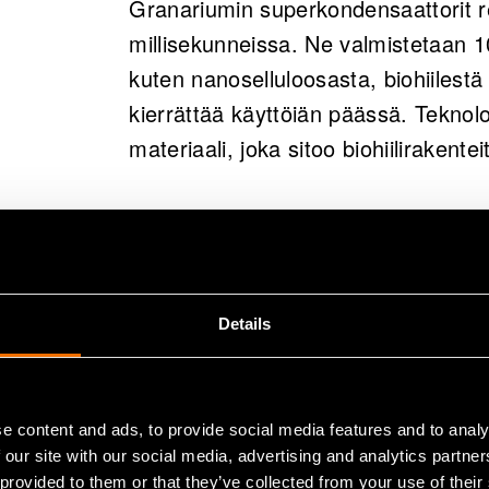
Granariumin ratkaisu toimii t
Granariumin superkondensaattorit re
vastaa erityisesti lyhytkestois
millisekunneissa. Ne valmistetaan 10
tasapainottamiseen ja teolli
kuten nanoselluloosasta, biohiilest
toimintavarmuuteen.
kierrättää käyttöiän päässä. Tekno
materiaali, joka sitoo biohiilirakente
Yrityksellä on jo pilottiasiak
pilottihankkeet käynnistyvät
Ratkaisu mahdollistaa jopa 80 % pi
varmistumisesta.
perinteisiin superkondensaattori- ta
Tiivistelmä on tekoälyn tekemä ja ihmisen tark
paikallisen valmistuksen ilman riippuv
monimutkaisista globaaleista toimitu
Details
Sähköjärjestelmät muuttuvat nopeas
teollisuuden sähköistyminen sekä d
e content and ads, to provide social media features and to analy
asettavat verkolle uusia vaatimuksi
 our site with our social media, advertising and analytics partn
 provided to them or that they’ve collected from your use of their