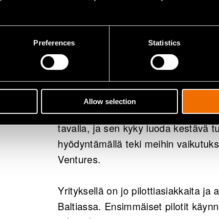
häiriönsietokykyä ja verkkoon liite
energiajärjestelmissä tarvitaan yh
tehonvarastointia uusiutuvan energi
Preferences
Statistics
teollisuuden toimintavarmuuden va
"Olennainen rakenteellinen muutos o
vain varavirtaa, vaan siitä on tulos
Allow selection
Granarium ratkaisee suurta globaalia
tavalla, ja sen kyky luoda kestävä t
hyödyntämällä teki meihin vaikutuks
Ventures.
Yrityksellä on jo pilottiasiakkaita 
Baltiassa. Ensimmäiset pilotit käyn