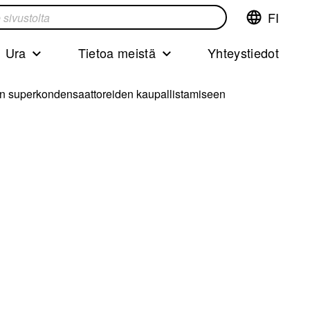
FI
Vaihda
ta
kieltä,nyky
kieliFinnish
Ura
Tietoa meistä
Yhteystiedot
en superkondensaattoreiden kaupallistamiseen