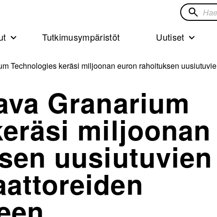
Hae
sivustol
ut
Tutkimusympäristöt
Uutiset
um Technologies keräsi miljoonan euron rahoituksen uusiutuvi
aava Granarium
eräsi miljoonan
sen uusiutuvien
attoreiden
seen