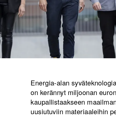
Energia-alan syväteknologi
on kerännyt miljoonan euro
kaupallistaakseen maailman
uusiutuviin materiaaleihin p