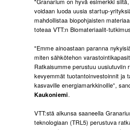
"Granarium on hyvä esimerkki siitä, 
voidaan luoda uusia startup-yrityksi
mahdollistaa biopohjaisten materia
toteaa VTT:n Biomateriaalit-tutkimu
"Emme ainoastaan paranna nykyisiä
miten sähkötehon varastointikapasit
Ratkaisumme perustuu uusiutuviin r
kevyemmät tuotantoinvestoinnit ja 
kasvaville energiamarkkinoille”, sa
Kaukoniemi
.
VTT:stä alkunsa saaneella Granarium
teknologiaan (TRL5) perustuva ratk