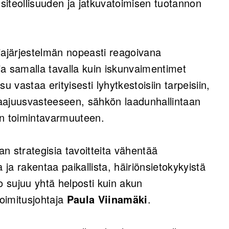
iteollisuuden ja jatkuvatoimisen tuotannon
iajärjestelmän nopeasti reagoivana
a samalla tavalla kuin iskunvaimentimet
u vastaa erityisesti lyhytkestoisiin tarpeisiin,
aajuusvasteeseen, sähkön laadunhallintaan
en toimintavarmuuteen.
strategisia tavoitteita vähentää
ta ja rakentaa paikallista, häiriönsietokykyistä
o sujuu yhtä helposti kuin akun
oimitusjohtaja
Paula Viinamäki
.