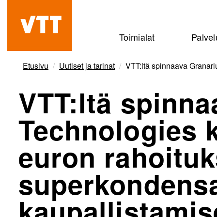
Hyppää
pääsisältöön
Beyond
Toimialat
Palvel
the
obvious
Etusivu
Uutiset ja tarinat
VTT:ltä spinnaava Granari
VTT:ltä spinn
Technologies k
euron rahoituk
superkondensa
kaupallistami