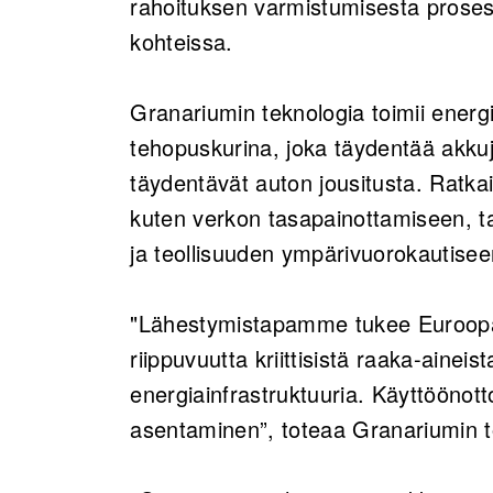
rahoituksen varmistumisesta prosess
kohteissa.
Granariumin teknologia toimii energ
tehopuskurina, joka täydentää akkuj
täydentävät auton jousitusta. Ratkais
kuten verkon tasapainottamiseen, t
ja teollisuuden ympärivuorokautise
"Lähestymistapamme tukee Euroopan 
riippuvuutta kriittisistä raaka-aineis
energiainfrastruktuuria. Käyttöönott
asentaminen”, toteaa Granariumin t