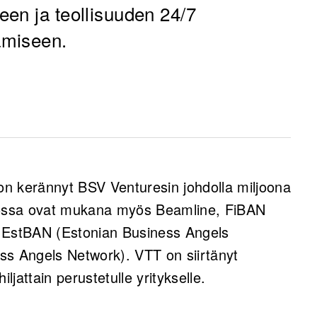
en ja teollisuuden 24/7
amiseen.
hittänyt 100 % uusiutuvista materiaaleista
orit, jotka reagoivat nopeasti sähköverkon
n kerännyt BSV Venturesin johdolla miljoona
vuutta kriittisistä mineraaleista.
 jossa ovat mukana myös Beamline, FiBAN
ja BSV Venturesin rahoitus mahdollistaa
, EstBAN (Estonian Business Angels
allistamisen, mikä tukee EU:n strategisia
ss Angels Network). VTT on siirtänyt
 ja häiriönsietokykyistä
iljattain perustetulle yritykselle.