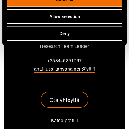
Allow selection
Antti-Jussi Tahvanainen
Deny
Research Team Leader
+358445351797
antti-jussi.tahvanainen@vtt.fi
Ota yhteyttä
Katso profiili