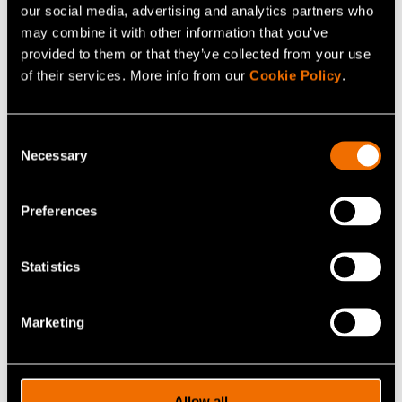
Palvelu:
Strateginen ennakointi
our social media, advertising and analytics partners who
may combine it with other information that you’ve
White paper:
Läpi kuolemanlaakson − Mistä Suomi
provided to them or that they’ve collected from your use
kasvaa?
of their services. More info from our
Cookie Policy
.
Asiakastarina:
Case: Espoon kaupunki –
Vaikuttavuudella johtamisen malli tukee
Consent
kansalaisten hyvinvointia
Necessary
Selection
Preferences
Jaa
Statistics
Marketing
Allow all