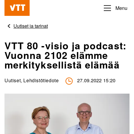
Hyppää
Menu
Beyond
pääsisältöön
the
Uutiset ja tarinat
obvious
VTT 80 -visio ja podcast:
Vuonna 2102 elämme
merkityksellistä elämää
Uutiset, Lehdistötiedote
27.09.2022 15:20