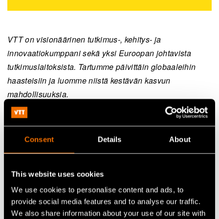
VTT on visionäärinen tutkimus-, kehitys- ja
innovaatiokumppani sekä yksi Euroopan johtavista
tutkimuslaitoksista. Tartumme päivittäin globaaleihin
haasteisiin ja luomme niistä kestävän kasvun
mahdollisuuksia.
VTT on viettänyt juhlavuottaan vuonna 2022.
Käännämme 80 vuoden kokemuksella tieteen ja
Consent
Details
About
teknologian avulla suuria globaaleja haasteita yritysten
ja yhteiskunnan kestäväksi kasvuksi.
This website uses cookies
We use cookies to personalise content and ads, to
provide social media features and to analyse our traffic.
Jatka lukemista
We also share information about your use of our site with