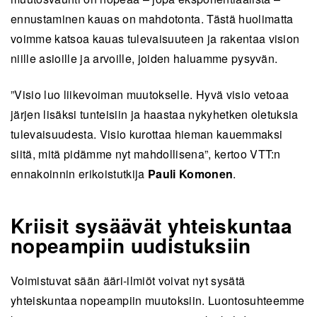
ennustaminen kauas on mahdotonta. Tästä huolimatta
voimme katsoa kauas tulevaisuuteen ja rakentaa vision
niille asioille ja arvoille, joiden haluamme pysyvän.
”Visio luo liikevoiman muutokselle. Hyvä visio vetoaa
järjen lisäksi tunteisiin ja haastaa nykyhetken oletuksia
tulevaisuudesta. Visio kurottaa hieman kauemmaksi
siitä, mitä pidämme nyt mahdollisena”, kertoo VTT:n
ennakoinnin erikoistutkija
Pauli Komonen
.
Kriisit sysäävät yhteiskuntaa
nopeampiin uudistuksiin
Voimistuvat sään ääri-ilmiöt voivat nyt sysätä
yhteiskuntaa nopeampiin muutoksiin. Luontosuhteemme