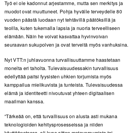
Työ ei ole kadonnut arjestamme, mutta sen merkitys ja
muodot ovat muuttuneet. Pohja hyvälle terveydelle 80
vuoden päästä luodaan nyt tehtävillä päätöksillä ja
teoilla, kuten tukemalla lapsia ja nuoria terveelliseen
elämään. Näin he voivat kasvattaa hyvinvoivan
seuraavan sukupolven ja ovat terveitä myös vanhuksina.
Nyt VTT:n juhlavuonna turvallisuuttamme haastetaan
monelta eri taholta. Tulevaisuudessakin turvallisuus
edellyttää paitsi fyysisten uhkien torjumista myös
kamppailua mielikuvista ja tunteista. Tulevaisuudessa
elämä ja identiteetti nivoutuvat yhteen digitaalisen
maailman kanssa.
”Tärkeää on, että turvallisuus on alusta asti mukana
teknologioiden kehitysprosesseissa ja niiden
käyttöönotossa, oli kyse sitten metaversumista tai