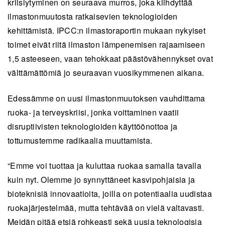
kriisiytyminen on seuraava murros, joka kiihdyttää
ilmastonmuutosta ratkaisevien teknologioiden
kehittämistä. IPCC:n ilmastoraportin mukaan nykyiset
toimet eivät riitä ilmaston lämpenemisen rajaamiseen
1,5 asteeseen, vaan tehokkaat päästövähennykset ovat
välttämättömiä jo seuraavan vuosikymmenen aikana.
Edessämme on uusi ilmastonmuutoksen vauhdittama
ruoka- ja terveyskriisi, jonka voittaminen vaatii
disruptiivisten teknologioiden käyttöönottoa ja
tottumustemme radikaalia muuttamista.
“Emme voi tuottaa ja kuluttaa ruokaa samalla tavalla
kuin nyt. Olemme jo synnyttäneet kasvipohjaisia ja
bioteknisiä innovaatioita, joilla on potentiaalia uudistaa
ruokajärjestelmää, mutta tehtävää on vielä valtavasti.
Meidän pitää etsiä rohkeasti sekä uusia teknologisia