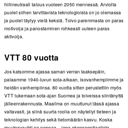
hiilineutraali talous vuoteen 2050 mennessä. Arviolta
puolet siihen tarvittavista teknologioista on jo olemassa
ja puolet täytyy vielä keksiä. Toivo paremmasta on paras
motivoija ja panostaminen rohkeasti uuteen paras
aktivoija.
VTT 80 vuotta
Jos katsomme ajassa saman verran taaksepäin,
palaamme 1940-luvun sota-aikaan, isovanhempiimme ja
heidän vanhempiinsa. 80 vuotta sitten perustettiin myös
VTT tukemaan sota-ajan Suomea ja toiveissa siintänyttä
jälleenrakennusta. Maailma on muuttunut tässä ajassa
valtavasti, ja siinä suurta roolia on näytellyt tieteen ja
teknologian kehitys sekä tietomäärän kasvu. Koska
muutosvauhti on nopeaa – jopa eksponentiaalista –