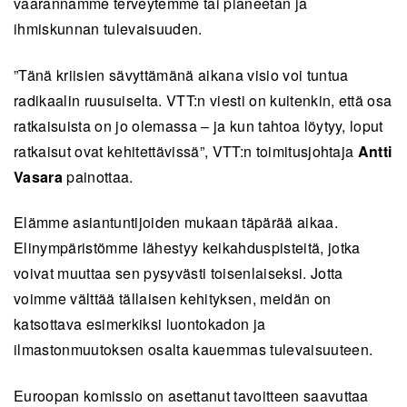
vaarannamme terveytemme tai planeetan ja
ihmiskunnan tulevaisuuden.
”Tänä kriisien sävyttämänä aikana visio voi tuntua
radikaalin ruusuiselta. VTT:n viesti on kuitenkin, että osa
ratkaisuista on jo olemassa – ja kun tahtoa löytyy, loput
ratkaisut ovat kehitettävissä”, VTT:n toimitusjohtaja
Antti
Vasara
painottaa.
Elämme asiantuntijoiden mukaan täpärää aikaa.
Elinympäristömme lähestyy keikahduspisteitä, jotka
voivat muuttaa sen pysyvästi toisenlaiseksi. Jotta
voimme välttää tällaisen kehityksen, meidän on
katsottava esimerkiksi luontokadon ja
ilmastonmuutoksen osalta kauemmas tulevaisuuteen.
Euroopan komissio on asettanut tavoitteen saavuttaa