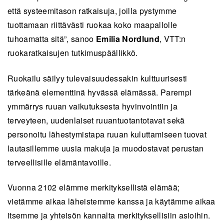
että systeemitason ratkaisuja, joilla pystymme
tuottamaan riittävästi ruokaa koko maapallolle
tuhoamatta sitä”, sanoo
Emilia Nordlund
, VTT:n
ruokaratkaisujen tutkimuspäällikkö.
Ruokailu säilyy tulevaisuudessakin kulttuurisesti
tärkeänä elementtinä hyvässä elämässä. Parempi
ymmärrys ruuan vaikutuksesta hyvinvointiin ja
terveyteen, uudenlaiset ruuantuotantotavat sekä
personoitu lähestymistapa ruuan kuluttamiseen tuovat
lautasillemme uusia makuja ja muodostavat perustan
terveellisille elämäntavoille.
Vuonna 2102 elämme merkityksellistä elämää;
vietämme aikaa läheistemme kanssa ja käytämme aikaa
itsemme ja yhteisön kannalta merkityksellisiin asioihin.