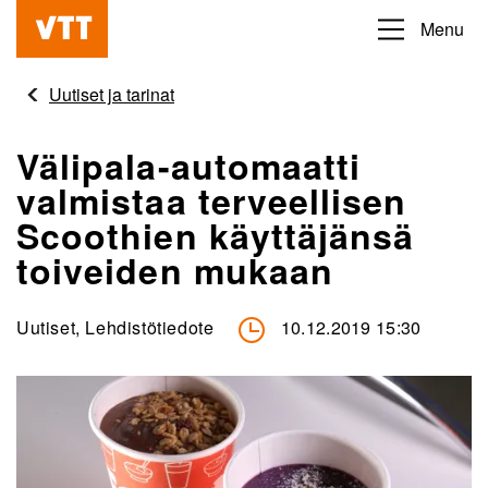
Hyppää
Menu
Beyond
pääsisältöön
the
Uutiset ja tarinat
obvious
Välipala-automaatti
valmistaa terveellisen
Scoothien käyttäjänsä
toiveiden mukaan
Uutiset, Lehdistötiedote
10.12.2019 15:30