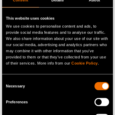
emilia.nordlund@vtt.fi
This website uses cookies
We use cookies to personalise content and ads, to
provide social media features and to analyse our traffic.
Ota yhteyttä
We also share information about your use of our site with
our social media, advertising and analytics partners who
may combine it with other information that you’ve
Katso profiili
provided to them or that they’ve collected from your use
of their services. More info from our
Cookie Policy
.
Lisää uutisia ja tarinoita
Consent
Necessary
Selection
Preferences