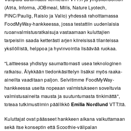
(Atria, Informa, JOBmeal, Miils, Nature Lyotech,
PINC/Paulig, Raisio ja Valio) yhdessä rahoittamassa
FoodMyWay-hankkeessa, jossa testattiin uudenlaisia
ruoanvalmistusratkaisuja vastaamaan kuluttajien
tarpeisiin saada ketterästi arjen kiireisissä tilanteissa
yksilöllistä, helppoa ja hyvinvointia lisäävää ruokaa.
"Laitteessa yhdistyy saumattomasti usea teknologinen
ratkaisu. Älykkään tiedonkäsittelyn lisäksi myös raaka-
aineilta vaaditaan paljon. Selvitimme FoodMyWay-
hankkeessa useita nopeaan valmistukseen soveltuvia
valmistusaineita mausta ja suutuntumasta tinkimättä",
toteaa tutkimustiimin päällikkö
Emilia Nordlund
VTT:ltä.
Kuluttajat ovat päässeet hankkeen aikana vaikuttamaan
sekä itse konseptin että Scoothie-välipalan