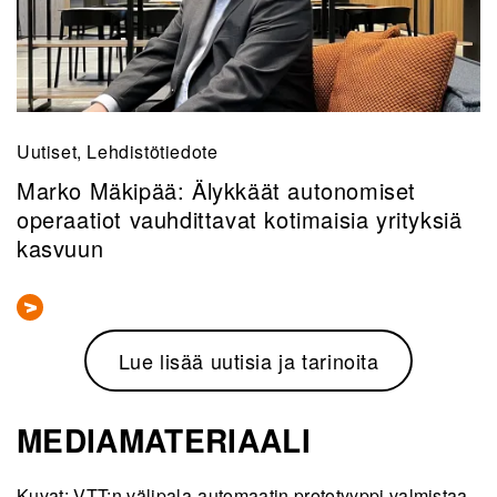
Uutiset, Lehdistötiedote
Marko Mäkipää: Älykkäät autonomiset
operaatiot vauhdittavat kotimaisia yrityksiä
kasvuun
Lue lisää uutisia ja tarinoita
MEDIAMATERIAALI
Kuvat: VTT:n välipala-automaatin prototyyppi valmistaa