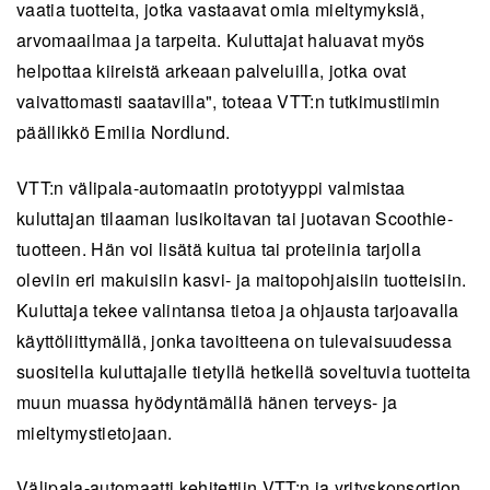
vaatia tuotteita, jotka vastaavat omia mieltymyksiä,
arvomaailmaa ja tarpeita. Kuluttajat haluavat myös
helpottaa kiireistä arkeaan palveluilla, jotka ovat
vaivattomasti saatavilla", toteaa VTT:n tutkimustiimin
päällikkö Emilia Nordlund.
VTT:n välipala-automaatin prototyyppi valmistaa
kuluttajan tilaaman lusikoitavan tai juotavan Scoothie-
tuotteen. Hän voi lisätä kuitua tai proteiinia tarjolla
oleviin eri makuisiin kasvi- ja maitopohjaisiin tuotteisiin.
Kuluttaja tekee valintansa tietoa ja ohjausta tarjoavalla
käyttöliittymällä, jonka tavoitteena on tulevaisuudessa
suositella kuluttajalle tietyllä hetkellä soveltuvia tuotteita
muun muassa hyödyntämällä hänen terveys- ja
mieltymystietojaan.
Välipala-automaatti kehitettiin VTT:n ja yrityskonsortion