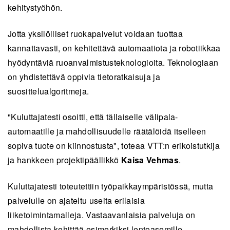
kehitystyöhön.
Jotta yksilölliset ruokapalvelut voidaan tuottaa
kannattavasti, on kehitettävä automaatiota ja robotiikkaa
hyödyntäviä ruoanvalmistusteknologioita. Teknologiaan
on yhdistettävä oppivia tietoratkaisuja ja
suosittelualgoritmeja.
"Kuluttajatesti osoitti, että tällaiselle välipala-
automaatille ja mahdollisuudelle räätälöidä itselleen
sopiva tuote on kiinnostusta", toteaa VTT:n erikoistutkija
ja hankkeen projektipäällikkö
Kaisa Vehmas
.
Kuluttajatesti toteutettiin työpaikkaympäristössä, mutta
palvelulle on ajateltu useita erilaisia
liiketoimintamalleja. Vastaavanlaisia palveluja on
mahdollista kehittää esimerkiksi lentoasemille,