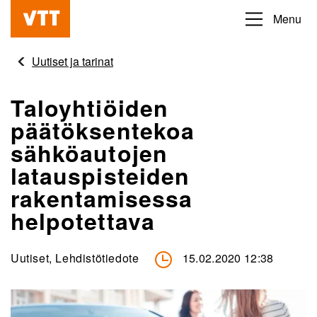
Hyppää
Menu
Beyond
pääsisältöön
the
Uutiset ja tarinat
obvious
Taloyhtiöiden
päätöksentekoa
sähköautojen
latauspisteiden
rakentamisessa
helpotettava
Uutiset, Lehdistötiedote
15.02.2020 12:38