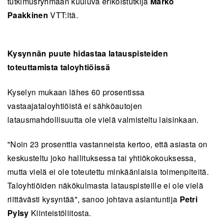
tutkimusryhmään kuuluva erikoistutkija
Marko
Paakkinen
VTT:ltä.
Kysynnän puute hidastaa latauspisteiden
toteuttamista taloyhtiöissä
Kyselyn mukaan lähes 60 prosentissa
vastaajataloyhtiöistä ei sähköautojen
latausmahdollisuutta ole vielä valmisteltu laisinkaan.
"Noin 23 prosenttia vastanneista kertoo, että asiasta on
keskusteltu joko hallituksessa tai yhtiökokouksessa,
mutta vielä ei ole toteutettu minkäänlaisia toimenpiteitä.
Taloyhtiöiden näkökulmasta latauspisteille ei ole vielä
riittävästi kysyntää", sanoo johtava asiantuntija
Petri
Pylsy
Kiinteistöliitosta.