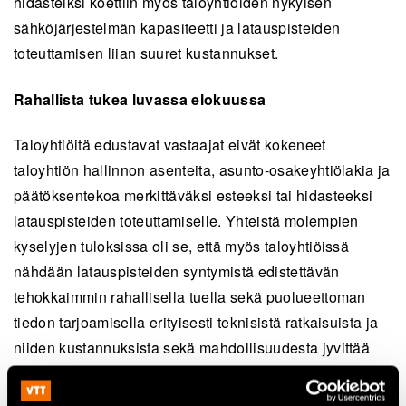
hidasteiksi koettiin myös taloyhtiöiden nykyisen
sähköjärjestelmän kapasiteetti ja latauspisteiden
toteuttamisen liian suuret kustannukset.
Rahallista tukea luvassa elokuussa
Taloyhtiöitä edustavat vastaajat eivät kokeneet
taloyhtiön hallinnon asenteita, asunto-osakeyhtiölakia ja
päätöksentekoa merkittäväksi esteeksi tai hidasteeksi
latauspisteiden toteuttamiselle. Yhteistä molempien
kyselyjen tuloksissa oli se, että myös taloyhtiöissä
nähdään latauspisteiden syntymistä edistettävän
tehokkaimmin rahallisella tuella sekä puolueettoman
tiedon tarjoamisella erityisesti teknisistä ratkaisuista ja
niiden kustannuksista sekä mahdollisuudesta jyvittää
lataussähkön kustannukset latauspisteen käyttäjille.