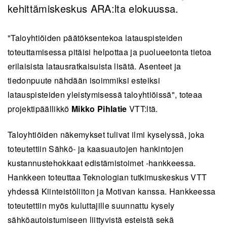
kehittämiskeskus ARA:lta elokuussa.
"Taloyhtiöiden päätöksentekoa latauspisteiden
toteuttamisessa pitäisi helpottaa ja puolueetonta tietoa
erilaisista latausratkaisuista lisätä. Asenteet ja
tiedonpuute nähdään isoimmiksi esteiksi
latauspisteiden yleistymisessä taloyhtiöissä", toteaa
projektipäällikkö
Mikko Pihlatie
VTT:ltä.
Taloyhtiöiden näkemykset tulivat ilmi kyselyssä, joka
toteutettiin Sähkö- ja kaasuautojen hankintojen
kustannustehokkaat edistämistoimet -hankkeessa.
Hankkeen toteuttaa Teknologian tutkimuskeskus VTT
yhdessä Kiinteistöliiton ja Motivan kanssa. Hankkeessa
toteutettiin myös kuluttajille suunnattu kysely
sähköautoistumiseen liittyvistä esteistä sekä