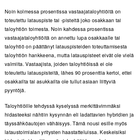
Noin kolmessa prosentissa vastaajataloyhtiöitä on
toteutettu latauspiste tai -pisteitä joko osakkaan tai
taloyhtiön toimesta. Noin kahdessa prosentissa
vastaajataloyhtiöitä on annettu lupa osakkaalle tai
taloyhtiö on päättänyt latauspisteiden toteuttamisesta
taloyhtiön hankkeena, mutta latauspisteet eivät ole vielä
valmiita. Vastaajista, joiden taloyhtiöissä ei ole
toteutettu latauspisteitä, lähes 90 prosenttia kertoi, ettei
osakkailta tai asukkailta ole tullut asiaan liittyviä
pyyntöjä.
Taloyhtiöille tehdyssä kyselyssä merkittävimmäksi
hidasteeksi nähtiin kysynnän eli ladattavien hybridien ja
täyssähköautojen vähäisyys. Tämä nousi esille myös
lataustoimialan yritysten haastatteluissa. Keskeisiksi