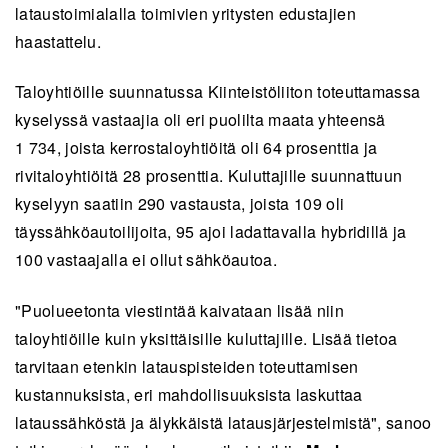
lataustoimialalla toimivien yritysten edustajien
haastattelu.
Taloyhtiöille suunnatussa Kiinteistöliiton toteuttamassa
kyselyssä vastaajia oli eri puolilta maata yhteensä
1 734, joista kerrostaloyhtiöitä oli 64 prosenttia ja
rivitaloyhtiöitä 28 prosenttia. Kuluttajille suunnattuun
kyselyyn saatiin 290 vastausta, joista 109 oli
täyssähköautoilijoita, 95 ajoi ladattavalla hybridillä ja
100 vastaajalla ei ollut sähköautoa.
"Puolueetonta viestintää kaivataan lisää niin
taloyhtiöille kuin yksittäisille kuluttajille. Lisää tietoa
tarvitaan etenkin latauspisteiden toteuttamisen
kustannuksista, eri mahdollisuuksista laskuttaa
lataussähköstä ja älykkäistä latausjärjestelmistä", sanoo