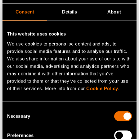
Jos julkista tukea latauspisteisiin olisi saatavilla, olisi
Consent
Details
About
taloyhtiöitä edustavien vastaajien mielestä kolme
tärkeintä tuettavaa asiaa taloyhtiön sähköinfran
parantaminen (n. 57 % vastaajista), itse latauspisteiden
This website uses cookies
hankinta (40 % vastaajista) ja älykkään
We use cookies to personalise content and ads, to
latauslatauspistejärjestelmän toteuttaminen (39 %
provide social media features and to analyse our traffic.
vastaajista).
We also share information about your use of our site with
our social media, advertising and analytics partners who
Valtionavustus sähköajoneuvojen latausinfraan tulee
may combine it with other information that you’ve
haettavaksi elokuussa. Avustuksen myöntää Asumisen
provided to them or that they’ve collected from your use
of their services. More info from our
Cookie Policy
.
rahoitus- ja kehittämiskeskus ARA. Avustuksiin on
valtion talousarviossa varattu määrärahoja yhteensä 1,5
miljoonaa euroa. Avustuksen myöntämisen ehdot ja
Consent
hakuohje julkaistaan ARA:n verkkosivuilla kesän
Necessary
Selection
aikana. Avustus on 35 prosenttia toteutuneista
kustannuksista (sis. alv), kuitenkin enintään 90 000
Preferences