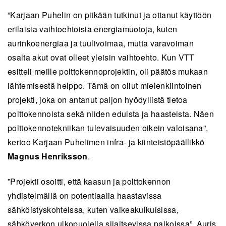
”Karjaan Puhelin on pitkään tutkinut ja ottanut käyttöön
erilaisia vaihtoehtoisia energiamuotoja, kuten
aurinkoenergiaa ja tuulivoimaa, mutta varavoiman
osalta akut ovat olleet yleisin vaihtoehto. Kun VTT
esitteli meille polttokennoprojektin, oli päätös mukaan
lähtemisestä helppo. Tämä on ollut mielenkiintoinen
projekti, joka on antanut paljon hyödyllistä tietoa
polttokennoista sekä niiden eduista ja haasteista. Näen
polttokennotekniikan tulevaisuuden oikein valoisana”,
kertoo Karjaan Puhelimen infra- ja kiinteistöpäällikkö
Magnus Henriksson
.
”Projekti osoitti, että kaasun ja polttokennon
yhdistelmällä on potentiaalia haastavissa
sähköistyskohteissa, kuten vaikeakulkuisissa,
sähköverkon ulkopuolella sijaitsevissa paikoissa”, Auris