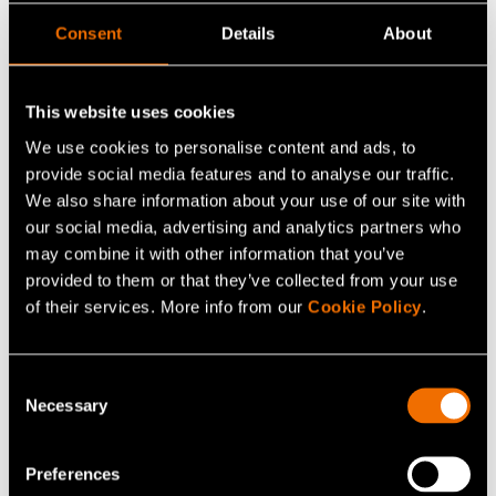
innovointiohjelmasta.
Consent
Details
About
Jatka lukemista
This website uses cookies
We use cookies to personalise content and ads, to
Palvelu:
Vetyteknologia
provide social media features and to analyse our traffic.
White paper:
Energian säästäminen ja kohtuukäyttö
We also share information about your use of our site with
kansalaisten näkökulmasta
our social media, advertising and analytics partners who
may combine it with other information that you’ve
Asiakastarina:
Case: Elcogen –
provided to them or that they’ve collected from your use
Kiinteäoksiditeknologia edistää vihreää siirtymää
of their services. More info from our
Cookie Policy
.
Consent
Jaa
Necessary
Selection
Preferences