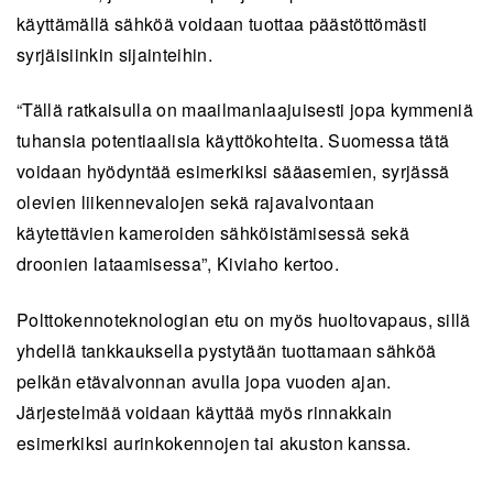
käyttämällä sähköä voidaan tuottaa päästöttömästi
syrjäisiinkin sijainteihin.
“Tällä ratkaisulla on maailmanlaajuisesti jopa kymmeniä
tuhansia potentiaalisia käyttökohteita. Suomessa tätä
voidaan hyödyntää esimerkiksi sääasemien, syrjässä
olevien liikennevalojen sekä rajavalvontaan
käytettävien kameroiden sähköistämisessä sekä
droonien lataamisessa”, Kiviaho kertoo.
Polttokennoteknologian etu on myös huoltovapaus, sillä
yhdellä tankkauksella pystytään tuottamaan sähköä
pelkän etävalvonnan avulla jopa vuoden ajan.
Järjestelmää voidaan käyttää myös rinnakkain
esimerkiksi aurinkokennojen tai akuston kanssa.