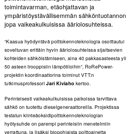
toimintavarman, etäohjattavan ja
ympäristöystävällisemmän sähköntuotannon
jopa vaikeakulkuisissa ääriolosuhteissa.
“Kaasua hyödyntävä polttokennoteknologia osoittautui
soveltuvan erittäin hyvin ääriolosuhteissa sijaitsevien
kohteiden sähköistämiseen, aina 40 pakkasasteesta yli
50 asteen trooppisiin lämpötiloihin”, RoRePower-
projektin koordinaattorina toiminut VTT:n
tutkimusprofessori
Jari Kiviaho
kertoo.
Perinteisesti vaikeakulkuisissa paikoissa tarvittava
sähkö on tuotettu dieselgeneraattoreilla. Projektissa
testatun kiinteäoksidipolttokennoteknologian
hyötysuhde on parempi perinteisiin menetelmiin
verrattuna, ja lisäksi biopohjaista polttoainetta