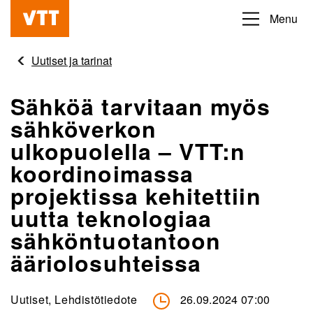
Hyppää
Menu
Beyond
pääsisältöön
the
Uutiset ja tarinat
obvious
Sähköä tarvitaan myös
sähköverkon
ulkopuolella – VTT:n
koordinoimassa
projektissa kehitettiin
uutta teknologiaa
sähköntuotantoon
ääriolosuhteissa
Uutiset, Lehdistötiedote
26.09.2024 07:00