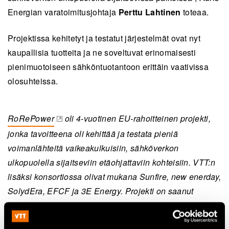
Energian varatoimitusjohtaja
Perttu Lahtinen
toteaa.
Projektissa kehitetyt ja testatut järjestelmät ovat nyt
kaupallisia tuotteita ja ne soveltuvat erinomaisesti
pienimuotoiseen sähköntuotantoon erittäin vaativissa
olosuhteissa.
RoRePower
oli 4-vuotinen EU-rahoitteinen projekti,
(opens in a new tab)
jonka tavoitteena oli kehittää ja testata pieniä
voimanlähteitä vaikeakulkuisiin, sähköverkon
ulkopuolella sijaitseviin etäohjattaviin kohteisiin. VTT:n
lisäksi konsortiossa olivat mukana Sunfire, new enerday,
SolydEra, EFCF ja 3E Energy. Projekti on saanut
rahoitusta EU:n polttokenno- ja vety-yhteisyritykseltä
sopimusnumerolla 824953 ja Horizon 2020 -tutkimus- ja