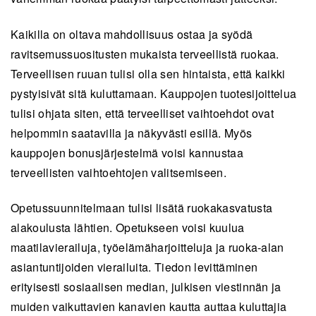
Kaikilla on oltava mahdollisuus ostaa ja syödä
ravitsemussuositusten mukaista terveellistä ruokaa.
Terveellisen ruuan tulisi olla sen hintaista, että kaikki
pystyisivät sitä kuluttamaan. Kauppojen tuotesijoittelua
tulisi ohjata siten, että terveelliset vaihtoehdot ovat
helpommin saatavilla ja näkyvästi esillä. Myös
kauppojen bonusjärjestelmä voisi kannustaa
terveellisten vaihtoehtojen valitsemiseen.
Opetussuunnitelmaan tulisi lisätä ruokakasvatusta
alakoulusta lähtien. Opetukseen voisi kuulua
maatilavierailuja, työelämäharjoitteluja ja ruoka-alan
asiantuntijoiden vierailuita. Tiedon levittäminen
erityisesti sosiaalisen median, julkisen viestinnän ja
muiden vaikuttavien kanavien kautta auttaa kuluttajia