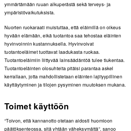
ymmärtämään ruuan alkuperästä sekä terveys- ja
ympäristövaikutuksista.
Nuorten ruokaraati muistuttaa, että eläimillä on oikeus
hyvään elämään, eikä tuotantoa saa tehostaa eläinten
hyvinvoinnin kustannuksella. Hyvinvoivat
tuotantoeläimet tuottavat laadukasta ruokaa.
Tuotantoeläimiin liittyvää lainsäädäntöä tulee tiukentaa.
Tuotantoeläinten olosuhteita pitäisi parantaa askel
kerrallaan, jotta mahdollistetaan eläinten lajityypillinen
käyttäytyminen ja tilojen pysyminen muutoksen mukana.
Toimet käyttöön
“Toivon, että kannanotto otetaan aidosti huomioon
päätöksenteossa, sitä yhtään väheksymättä”, sanoo