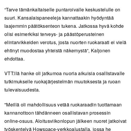
“Tarve tämänkaltaiselle puntaroivalle keskustelulle on
suuri. Kansalaispaneeleja kannattaakin hyödyntää
laajemmin päätöksenteon tukena. Jatkossa hyvä kohde
olisi esimerkiksi terveys- ja päästöperusteinen
elintarvikkeiden verotus, josta nuorten ruokaraati ei vielä
ehtinyt muodostaa yhteistä näkemystä”, Kaljonen
ehdottaa.
VTT:llä hanke oli jatkumoa nuoria aikuisia osallistavalle
tutkimukselle ruokajärjestelmän muutoksesta ja ruoan
tulevaisuudesta.
"Meillä oli mahdollisuus vetää ruokaraadin tuottamaan
kannanottoon tähdänneen osallistavan prosessin
online-osuus. Aloitusviikonlopun jälkeen nuoret jatkoivat
työskentelyä Howspace-verkkoalustalla, jossa he