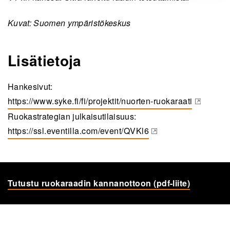
Kuvat: Suomen ympäristökeskus
Lisätietoja
Hankesivut:
https://www.syke.fi/fi/projektit/nuorten-ruokaraati
(opens in a new tab)
Ruokastrategian julkaisutilaisuus:
https://ssl.eventilla.com/event/QVKl6
(opens in a new tab)
Tu­tus­tu ruo­ka­raa­din kan­nan­ot­toon (pdf-​liite)