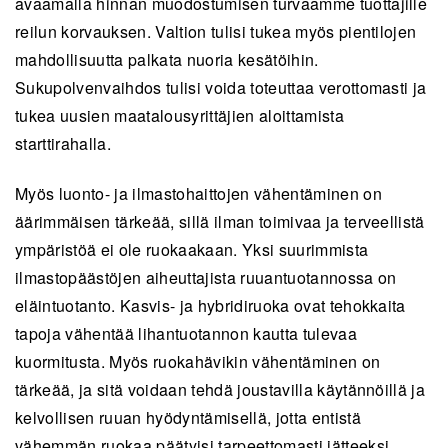
avaamalla hinnan muodostumisen turvaamme tuottajille
reilun korvauksen. Valtion tulisi tukea myös pientilojen
mahdollisuutta palkata nuoria kesätöihin.
Sukupolvenvaihdos tulisi voida toteuttaa verottomasti ja
tukea uusien maatalousyrittäjien aloittamista
starttirahalla.
Myös luonto- ja ilmastohaittojen vähentäminen on
äärimmäisen tärkeää, sillä ilman toimivaa ja terveellistä
ympäristöä ei ole ruokaakaan. Yksi suurimmista
ilmastopäästöjen aiheuttajista ruuantuotannossa on
eläintuotanto. Kasvis- ja hybridiruoka ovat tehokkaita
tapoja vähentää lihantuotannon kautta tulevaa
kuormitusta. Myös ruokahävikin vähentäminen on
tärkeää, ja sitä voidaan tehdä joustavilla käytännöillä ja
kelvollisen ruuan hyödyntämisellä, jotta entistä
vähemmän ruokaa päätyisi tarpeettomasti jätteeksi.