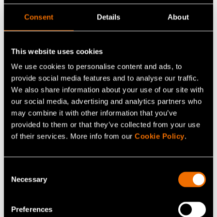
Consent
Details
About
This website uses cookies
Kuva Suomen ympäristökeskus
We use cookies to personalise content and ads, to
provide social media features and to analyse our traffic.
We also share information about your use of our site with
our social media, advertising and analytics partners who
Nuorten ruokaraati on ensimmäinen Suomessa
may combine it with other information that you’ve
järjestetty nuoriin kohdennettu kansalaispaneeli. Kutsu
provided to them or that they’ve collected from your use
of their services. More info from our
Cookie Policy
.
osallistua raatiin lähetettiin 6 000 satunnaisesti valitulle
18–24-vuotiaalle nuorelle. Noin 130 vapaaehtoisen
joukosta poimittiin 40 henkilöä ositetulla
Consent
satunnaisotannalla siten, että raati vastasi
Necessary
Selection
mahdollisimman hyvin 18–24-vuotiasta väestöä
asuinpaikan ja sukupuolen mukaan. Lisäksi otannassa
Preferences