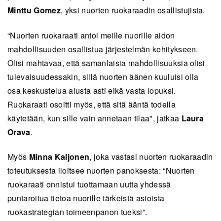
Minttu Gomez
, yksi nuorten ruokaraadin osallistujista.
“Nuorten ruokaraati antoi meille nuorille aidon
mahdollisuuden osallistua järjestelmän kehitykseen.
Olisi mahtavaa, että samanlaisia mahdollisuuksia olisi
tulevaisuudessakin, sillä nuorten äänen kuuluisi olla
osa keskustelua alusta asti eikä vasta lopuksi.
Ruokaraati osoitti myös, että sitä ääntä todella
käytetään, kun sille vain annetaan tilaa", jatkaa
Laura
Orava
.
Myös
Minna Kaljonen
, joka vastasi nuorten ruokaraadin
toteutuksesta iloitsee nuorten panoksesta: “Nuorten
ruokaraati onnistui tuottamaan uutta yhdessä
puntaroitua tietoa nuorille tärkeistä asioista
ruokastrategian toimeenpanon tueksi”.