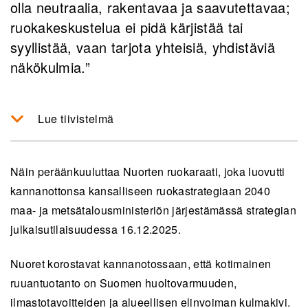
olla neutraalia, rakentavaa ja saavutettavaa;
ruokakeskustelua ei pidä kärjistää tai
syyllistää, vaan tarjota yhteisiä, yhdistäviä
näkökulmia.”
Lue tiivistelmä
Nuorten ruokaraati korostaa kotimaisen
ruuantuotannon merkitystä Suomen
Näin peräänkuuluttaa Nuorten ruokaraati, joka luovutti
huoltovarmuudelle sekä ilmastotavoitteille, ja
kannanottonsa kansalliseen ruokastrategiaan 2040
esittää konkreettisia toimenpiteitä
maa- ja metsätalousministeriön järjestämässä strategian
tuotantoeläinten hyvinvoinnin ja terveellisen
julkaisutilaisuudessa 16.12.2025.
ruuan saavutettavuuden parantamiseksi.
Nuoret korostavat kannanotossaan, että kotimainen
He ehdottavat verotuksen keventämistä
ruuantuotanto on Suomen huoltovarmuuden,
vastuullisille tiloille, kannustimia
ilmastotavoitteiden ja alueellisen elinvoiman kulmakivi.