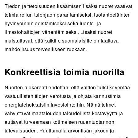
energiatehokkuuteen ja reilua tulonjakoa
Tiedon ja tietoisuuden lisäämisen lisäksi nuoret vaativat
turvaamaan kotimaista tuotantoa sekä eläinten
toimia reilun tulonjaon parantamiseksi, tuotantoeläinten
hyvinvointilainsäädännön kiristämistä.
hyvinvoinnin edistämiseksi sekä luonto- ja
Paneeli painottaa luonto- ja ilmastohaittojen
ilmastohaittojen vähentämiseksi. Lisäksi nuoret
vähentämistä suosimalla kasvis- ja
muistuttavat, että kaikille suomalaisille on taattava
hybridiruokia sekä ruokahävikin minimointia
mahdollisuus terveelliseen ruokaan.
joustavilla käytännöillä.
Maa- ja metsätalousministeriö, Suomen
Konkreettisia toimia nuorilta
ympäristökeskus ja VTT koordinoivat raadin
toteutuksen, ja nuorten äänen kuuleminen oli
Nuorten ruokaraati ehdottaa, että valtion tulisi keventää
keskeistä ruokastrategian lausunnossa.
vastuullisten tilojen verotusta ja ohjata kannustimia
energiatehokkaisiin investointeihin. Nämä toimet
Tiivistelmä on tekoälyn tekemä ja ihmisen tarkistama.
vahvistavat maatalouden taloudellista kestävyyttä ja
auttavat turvaamaan kotimaisen ruuantuotannon
tulevaisuuden. Puuttumalla arvonlisän jakoon ja