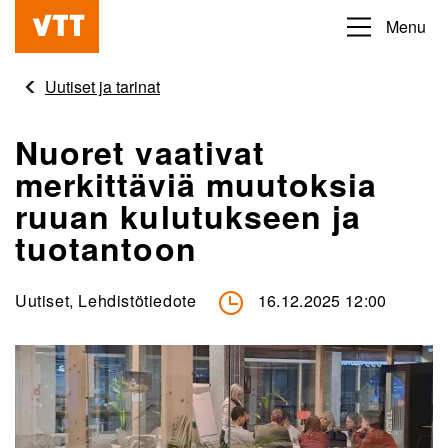
Hyppää
Menu
Beyond
pääsisältöön
the
Uutiset ja tarinat
obvious
Nuoret vaativat
merkittäviä muutoksia
ruuan kulutukseen ja
tuotantoon
Uutiset, Lehdistötiedote
16.12.2025 12:00