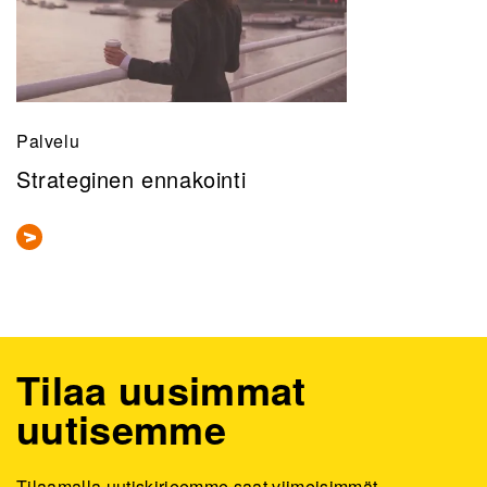
Palvelu
Strateginen ennakointi
Tilaa uusimmat
uutisemme
Tilaamalla uutiskirjeemme saat viimeisimmät