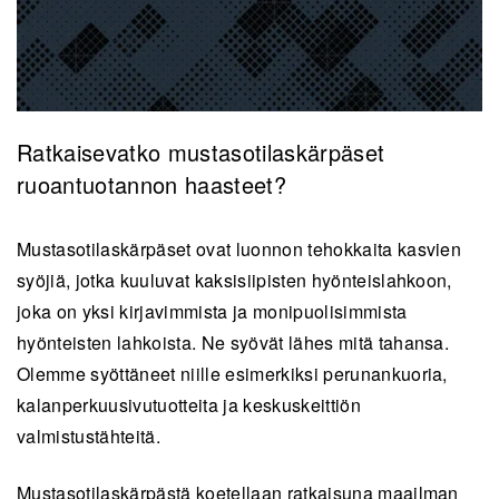
Ratkaisevatko mustasotilaskärpäset
ruoantuotannon haasteet?
Mustasotilaskärpäset ovat luonnon tehokkaita kasvien
syöjiä, jotka kuuluvat kaksisiipisten hyönteislahkoon,
joka on yksi kirjavimmista ja monipuolisimmista
hyönteisten lahkoista. Ne syövät lähes mitä tahansa.
Olemme syöttäneet niille esimerkiksi perunankuoria,
kalanperkuusivutuotteita ja keskuskeittiön
valmistustähteitä.
Mustasotilaskärpästä koetellaan ratkaisuna maailman