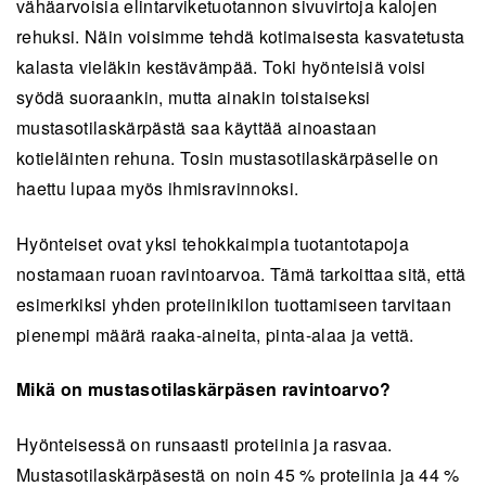
vähäarvoisia elintarviketuotannon sivuvirtoja kalojen
rehuksi. Näin voisimme tehdä kotimaisesta kasvatetusta
kalasta vieläkin kestävämpää. Toki hyönteisiä voisi
syödä suoraankin, mutta ainakin toistaiseksi
mustasotilaskärpästä saa käyttää ainoastaan
kotieläinten rehuna. Tosin mustasotilaskärpäselle on
haettu lupaa myös ihmisravinnoksi.
Hyönteiset ovat yksi tehokkaimpia tuotantotapoja
nostamaan ruoan ravintoarvoa. Tämä tarkoittaa sitä, että
esimerkiksi yhden proteiinikilon tuottamiseen tarvitaan
pienempi määrä raaka-aineita, pinta-alaa ja vettä.
Mikä on mustasotilaskärpäsen ravintoarvo?
Hyönteisessä on runsaasti proteiinia ja rasvaa.
Mustasotilaskärpäsestä on noin 45 % proteiinia ja 44 %