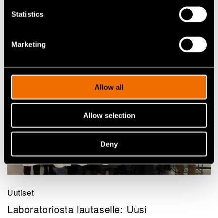
Fermentointi: kokemuksen tuomasta
viisaudesta tulevaisuuden ruoaksi
Statistics
Marketing
Allow all
Allow selection
Deny
Uutiset
Laboratoriosta lautaselle: Uusi