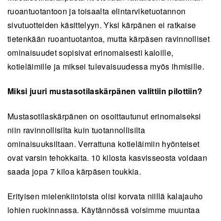
ruoantuotantoon ja toisaalta elintarviketuotannon
sivutuotteiden käsittelyyn. Yksi kärpänen ei ratkaise
tietenkään ruoantuotantoa, mutta kärpäsen ravinnolliset
ominaisuudet sopisivat erinomaisesti kaloille,
kotieläimille ja miksei tulevaisuudessa myös ihmisille.
Miksi juuri mustasotilaskärpänen valittiin pilottiin?
Mustasotilaskärpänen on osoittautunut erinomaiseksi
niin ravinnollisilta kuin tuotannollisilta
ominaisuuksiltaan. Verrattuna kotieläimiin hyönteiset
ovat varsin tehokkaita. 10 kilosta kasvisseosta voidaan
saada jopa 7 kiloa kärpäsen toukkia.
Erityisen mielenkiintoista olisi korvata niillä kalajauho
lohien ruokinnassa. Käytännössä voisimme muuntaa