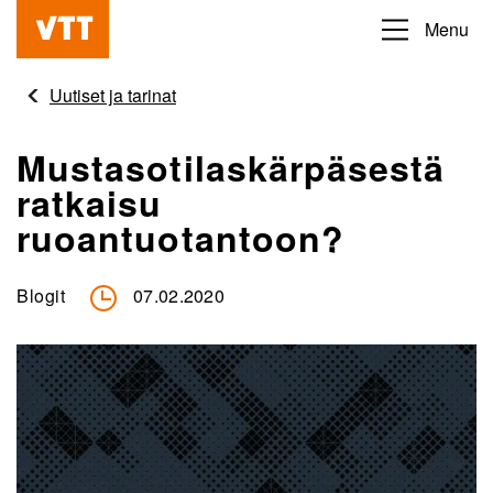
Hyppää
Menu
Beyond
pääsisältöön
the
Uutiset ja tarinat
obvious
Mustasotilaskärpäsestä
ratkaisu
ruoantuotantoon?
Blogit
07.02.2020