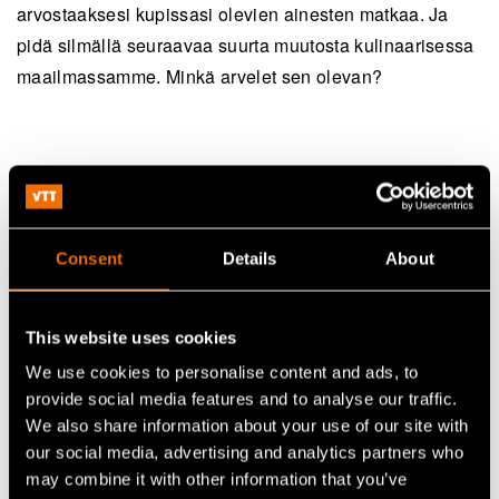
arvostaaksesi kupissasi olevien ainesten matkaa. Ja
pidä silmällä seuraavaa suurta muutosta kulinaarisessa
maailmassamme. Minkä arvelet sen olevan?
Jatka lukemista
Palvelu:
Ruoka- ja juomaratkaisut
Consent
Details
About
White paper:
Kestävää kasvua solumaatalouden
arvoketjuista: Toimenpidesuunnitelma Suomelle
This website uses cookies
Asiakastarina:
Hartwallin tulevaisuustutka tunnistaa
We use cookies to personalise content and ads, to
organisaation puutteet ja mahdollistaa ennakoivat
provide social media features and to analyse our traffic.
toimenpiteet
We also share information about your use of our site with
our social media, advertising and analytics partners who
may combine it with other information that you’ve