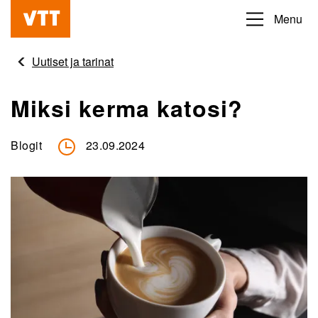
Hyppää
Menu
Beyond
pääsisältöön
the
Uutiset ja tarinat
obvious
Miksi kerma katosi?
Blogit
23.09.2024