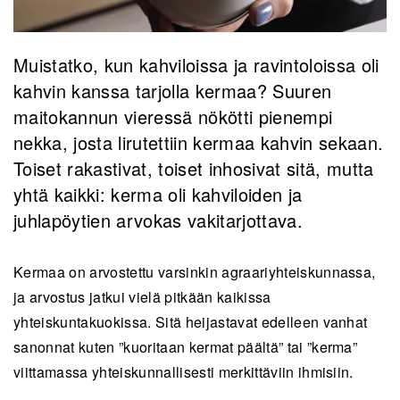
Muistatko, kun kahviloissa ja ravintoloissa oli
kahvin kanssa tarjolla kermaa? Suuren
maitokannun vieressä nökötti pienempi
nekka, josta lirutettiin kermaa kahvin sekaan.
Toiset rakastivat, toiset inhosivat sitä, mutta
yhtä kaikki: kerma oli kahviloiden ja
juhlapöytien arvokas vakitarjottava.
Kermaa on arvostettu varsinkin agraariyhteiskunnassa,
ja arvostus jatkui vielä pitkään kaikissa
yhteiskuntakuokissa. Sitä heijastavat edelleen vanhat
sanonnat kuten ”kuoritaan kermat päältä” tai ”kerma”
viittamassa yhteiskunnallisesti merkittäviin ihmisiin.