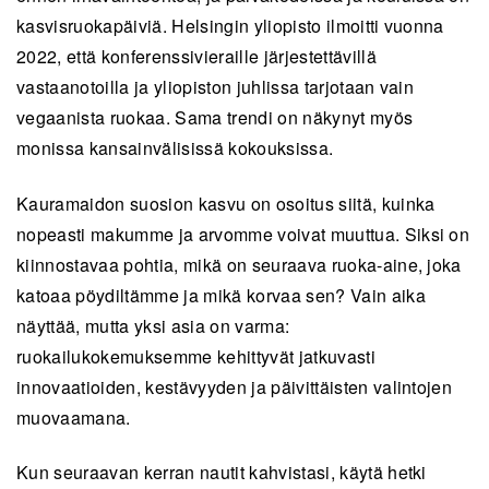
kasvisruokapäiviä. Helsingin yliopisto ilmoitti vuonna
2022, että konferenssivieraille järjestettävillä
vastaanotoilla ja yliopiston juhlissa tarjotaan vain
vegaanista ruokaa. Sama trendi on näkynyt myös
monissa kansainvälisissä kokouksissa.
Kauramaidon suosion kasvu on osoitus siitä, kuinka
nopeasti makumme ja arvomme voivat muuttua. Siksi on
kiinnostavaa pohtia, mikä on seuraava ruoka-aine, joka
katoaa pöydiltämme ja mikä korvaa sen? Vain aika
näyttää, mutta yksi asia on varma:
ruokailukokemuksemme kehittyvät jatkuvasti
innovaatioiden, kestävyyden ja päivittäisten valintojen
muovaamana.
Kun seuraavan kerran nautit kahvistasi, käytä hetki