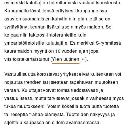
esimerkki kuluttajien toteuttamasta vastuullisuusteosta.
Kauramaito löysi tiensä erityisesti kaupungeissa
asuvien suomalaisten kahviin niin pian, että se on
syrjäyttänyt kerman lisäksi usein myös maidon. Se
kelpaa niin laktoosi-intoleranteille kuin
ympäristötietoisille kuluttajille. Esimerkiksi S-ryhmässä
kauramaidon myynti on 10 vuoden ajan jopa
viisitoistakertaistunut (
Ylen uutinen
).
(opens in a new tab)
Vastuullisuutta korostavat yritykset eivät kuitenkaan voi
nojautua trendien tai itsestään tapahtuvan muutoksen
varaan. Kuluttajat voivat toimia tiedostavasti ja
vastuullisesti, mutta tarvitsevat jossakin vaiheessa myös
tukea muutokseen: ”Voisin kokeilla tuota uutta tuotetta
tai reseptiä ”-ahaa-elämystä. Tuotteiden näkyvyys ja
sijoittelu kaupassa on silloin avainasemassa.