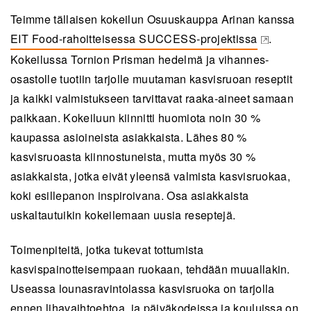
Teimme tällaisen kokeilun Osuuskauppa Arinan kanssa
EIT Food-rahoitteisessa SUCCESS-projektissa
.
(opens in a new tab)
Kokeilussa Tornion Prisman hedelmä ja vihannes-
osastolle tuotiin tarjolle muutaman kasvisruoan reseptit
ja kaikki valmistukseen tarvittavat raaka-aineet samaan
paikkaan. Kokeiluun kiinnitti huomiota noin 30 %
kaupassa asioineista asiakkaista. Lähes 80 %
kasvisruoasta kiinnostuneista, mutta myös 30 %
asiakkaista, jotka eivät yleensä valmista kasvisruokaa,
koki esillepanon inspiroivana. Osa asiakkaista
uskaltautuikin kokeilemaan uusia reseptejä.
Toimenpiteitä, jotka tukevat tottumista
kasvispainotteisempaan ruokaan, tehdään muuallakin.
Useassa lounasravintolassa kasvisruoka on tarjolla
ennen lihavaihtoehtoa, ja päiväkodeissa ja kouluissa on