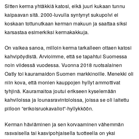
Sitten kerma yhtäkkiä katosi, eikä juuri kukaan tunnu
kaipaavan sitä. 2000-luvulla syntynyt sukupolvi ei
koskaan tottunutkaan kerman makuun ja saattaa siksi
karsastaa esimerkiksi kermakakkuja.
On vaikea sanoa, milloin kerma tarkalleen ottaen katosi
kahvipöydistä. Arvioimme, että se tapahtui Suomessa
noin viidessä vuodessa. Vuonna 2018 ruotsalainen
Oatly toi kauramaidon Suomen markkinoille. Menekki oli
niin kova, että monien kauppojen hyllyt ammottivat
tyhjinä. Kauramaitoa joutui erikseen kyselemään
kahviloissa ja lounasravintoloissa, joissa se oli laitettu
piiloon ”erikoisruokavaliot”-hyllykköön.
Kerman häviäminen ja sen korvaaminen vähemmän
rasvaisella tai kasvipohjaisella tuotteella on yksi