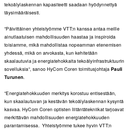
tekoälylaskennan kapasiteetti saadaan hyödynnettyä
täysimääräisesti.
”Päivittäinen yhteistyömme VTT:n kanssa antaa meille
ainutlaatuisen mahdollisuuden haastaa ja inspiroida
toisiamme, mikä mahdollistaa nopeamman etenemisen
yhdessä, mikä on arvokasta, kun kehitetään
skaalautuvia ja energiatehokkaita tekoälyinfrastruktuurin
sovelluksia”, sanoo HyCom Coren toimitusjohtaja
Pauli
Turunen
.
”Energiatehokkuuden merkitys korostuu entisestään,
kun skaalautuvan ja kestävän tekoälylaskennan kysyntä
kasvaa. HyCom Coren optisten liitäntätekniikat tarjoavat
merkittävän mahdollisuuden energiatehokkuuden
parantamisessa. Yhteistyömme tukee hyvin VTT:n