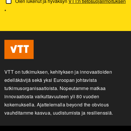
Olen lukenut ja hyväksyn
VTT:n tietosuojailmoituksen
*
VTT on tutkimuksen, kehityksen ja innovaatioiden
edelläkävijä sekä yksi Euroopan johtavista
tutkimusorganisaatioista. Nopeutamme matkaa
innovaatiosta vaikuttavuuteen yli 80 vuoden
kokemuksella. Ajattelemalla beyond the obvious
vauhditamme kasvua, uudistumista ja resilienssiä.