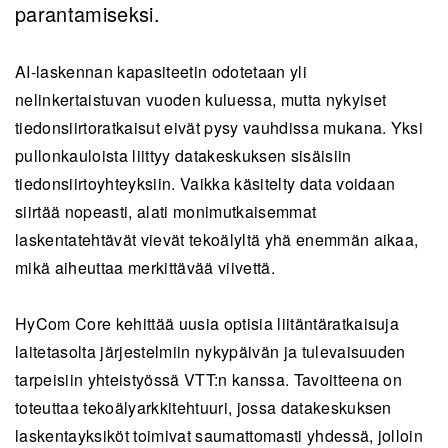
parantamiseksi.
AI-laskennan kapasiteetin odotetaan yli
nelinkertaistuvan vuoden kuluessa, mutta nykyiset
tiedonsiirtoratkaisut eivät pysy vauhdissa mukana. Yksi
pullonkauloista liittyy datakeskuksen sisäisiin
tiedonsiirtoyhteyksiin. Vaikka käsitelty data voidaan
siirtää nopeasti, alati monimutkaisemmat
laskentatehtävät vievät tekoälyltä yhä enemmän aikaa,
mikä aiheuttaa merkittävää viivettä.
HyCom Core kehittää uusia optisia liitäntäratkaisuja
laitetasolta järjestelmiin nykypäivän ja tulevaisuuden
tarpeisiin yhteistyössä VTT:n kanssa. Tavoitteena on
toteuttaa tekoälyarkkitehtuuri, jossa datakeskuksen
laskentayksiköt toimivat saumattomasti yhdessä, jolloin