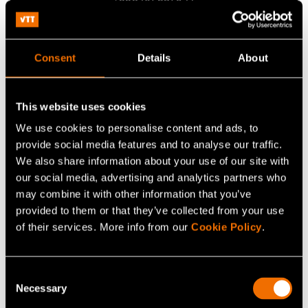
tauno.vaha-heikkila@vtt.fi
Consent
Details
About
Ota yhteyttä
This website uses cookies
We use cookies to personalise content and ads, to
Katso profiili
provide social media features and to analyse our traffic.
We also share information about your use of our site with
our social media, advertising and analytics partners who
may combine it with other information that you’ve
Lisää uutisia ja tarinoita
provided to them or that they’ve collected from your use
of their services. More info from our
Cookie Policy
.
Consent
Necessary
Selection