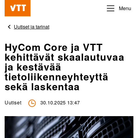
Hyppää
Menu
Beyond
pääsisältöön
the
Uutiset ja tarinat
obvious
HyCom Core ja VTT
kehittävät skaalautuvaa
ja kestävää
tietoliikenneyhteyttä
sekä laskentaa
Uutiset
30.10.2025 13:47