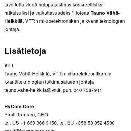
tavoitetta viedä huippututkimus konkreettisiksi
ratkaisuiksi ja vaikuttavuudeksi”, toteaa
Tauno Vähä-
Heikkilä
, VTT:n mikroelektroniikan ja kvanttiteknologian
johtaja.
Lisätietoja
VTT
Tauno Vähä-Heikkilä, VTT:n mikroelektroniikan ja
kvanttiteknologian tutkimusalueen johtaja
tauno.vaha-heikkila@vtt.fi
, puh. 040 7587941
HyCom Core
Pauli Turunen, CEO
tel. US +1 669 366 9150, tel. EU +358 50 352 4500
pauli@hycomcore.com