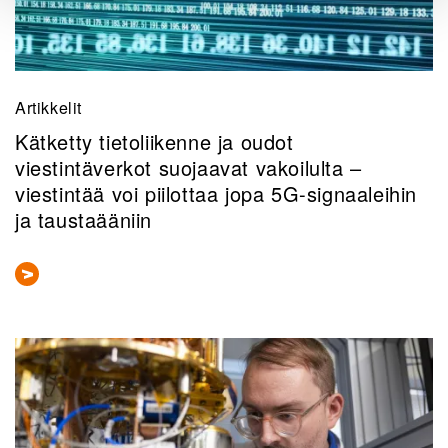
Artikkelit
Kätketty tietoliikenne ja oudot
viestintäverkot suojaavat vakoilulta –
viestintää voi piilottaa jopa 5G-signaaleihin
ja taustaääniin