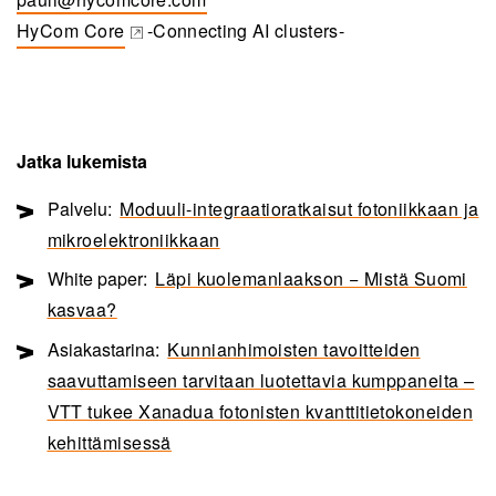
HyCom Core
-Connecting AI clusters-
(opens in a new tab)
Jatka lukemista
Palvelu:
Moduuli-integraatioratkaisut fotoniikkaan ja
mikroelektroniikkaan
White paper:
Läpi kuolemanlaakson − Mistä Suomi
kasvaa?
Asiakastarina:
Kunnianhimoisten tavoitteiden
saavuttamiseen tarvitaan luotettavia kumppaneita –
VTT tukee Xanadua fotonisten kvanttitietokoneiden
kehittämisessä