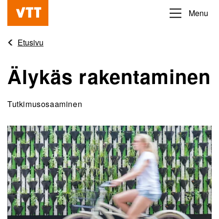
Hyppää
Menu
Beyond
pääsisältöön
the
Etusivu
obvious
Älykäs rakentaminen
Tutkimusosaaminen