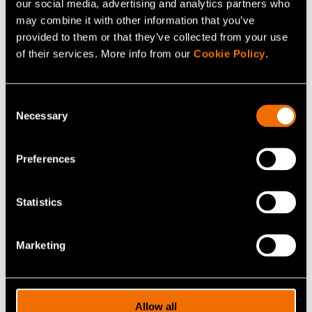
our social media, advertising and analytics partners who
may combine it with other information that you’ve
provided to them or that they’ve collected from your use
of their services. More info from our
Cookie Policy
.
Consent
Necessary
Palvelu
Selection
Luontopohjaiset ratkaisut kaupunkien
sietokyvyn parantamiseksi
Preferences
Statistics
Marketing
Allow all