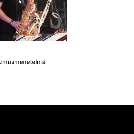
utkimusmenetelmä
sut
Lisää tietoa tämän henkilön julkaisuista VTT:n tutki