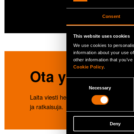
Consent
This website uses cookies
We use cookies to personalis
information about your use of
other information that you’ve
Cookie Policy
.
Ota yhteyttä
Consent
Necessary
Selection
Laita viesti henkilölle Mika Naumanen ja
ja ratkaisuja.
Deny