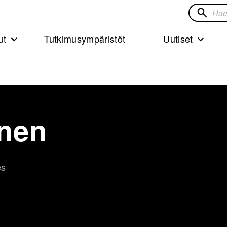
Hae
sivustol
ut
Tutkimusympäristöt
Uutiset
nen
es