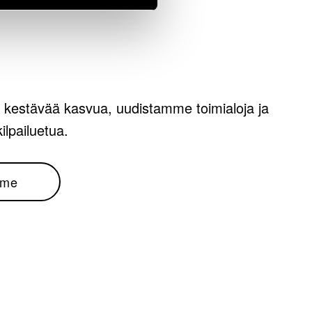
 kestävää kasvua, uudistamme toimialoja ja
lpailuetua.
mme