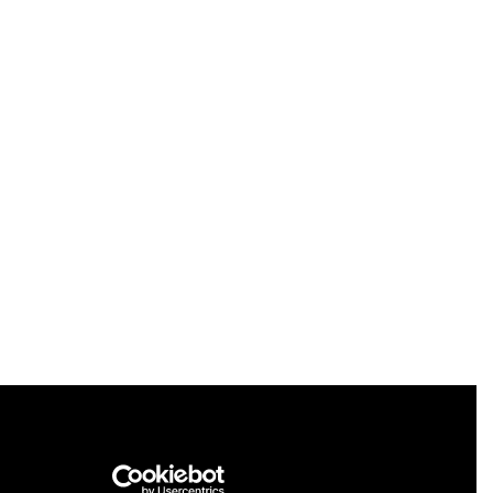
musportaalissa cris.vtt.fi