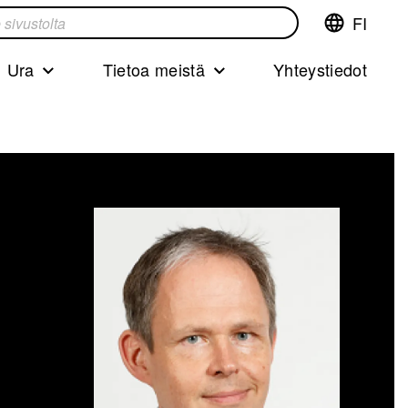
FI
Vaihda
ta
kieltä,nyky
kieliFinnish
Ura
Tietoa meistä
Yhteystiedot