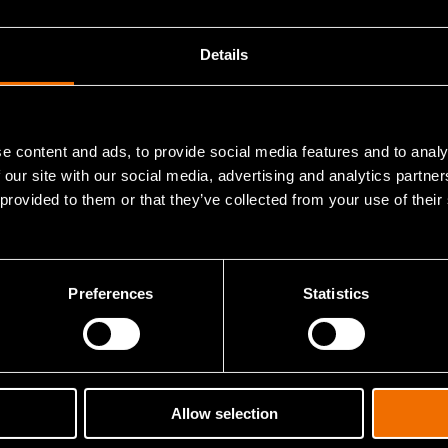
Katso julkaisuja CRIS-portaalissa
Details
e content and ads, to provide social media features and to analy
 our site with our social media, advertising and analytics partn
 provided to them or that they’ve collected from your use of their
Preferences
Statistics
Ota yhteyttä
 löydä uusia oivalluksia
Allow selection