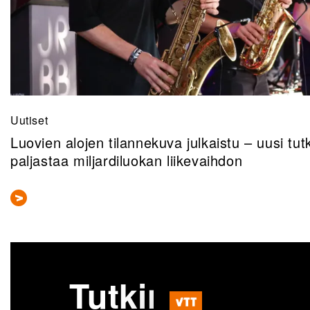
Uutiset
Luovien alojen tilannekuva julkaistu – uusi t
paljastaa miljardiluokan liikevaihdon
Tutkimusjulkai