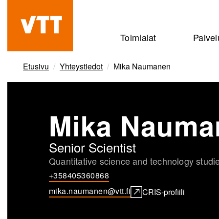
Hyppää
pääsisältöön
Beyond
Toimialat
Palvel
the
obvious
Etusivu
Yhteystiedot
Mika Naumanen
Mika Nauma
Senior Scientist
Quantitative science and technology studi
+358405360868
mika.naumanen@vtt.fi
CRIS-profiili