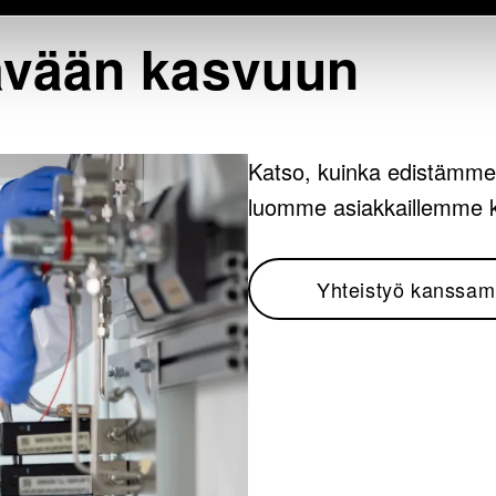
ävään kasvuun
Katso, kuinka edistämme
luomme asiakkaillemme ki
Yhteistyö kanssa