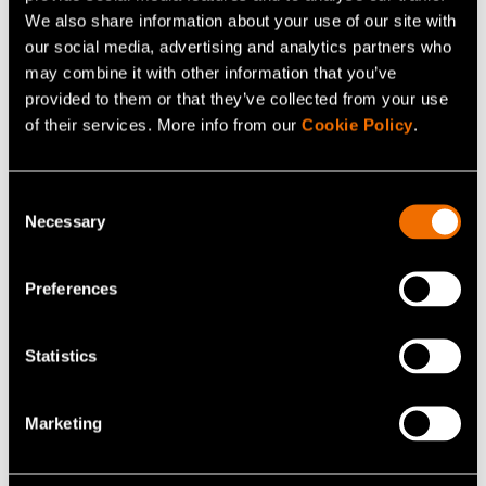
+358405355947
We also share information about your use of our site with
jussi.manninen@vtt.fi
our social media, advertising and analytics partners who
may combine it with other information that you’ve
provided to them or that they’ve collected from your use
of their services. More info from our
Cookie Policy
.
Ota yhteyttä
Consent
Necessary
Selection
Katso profiili
Preferences
Lisää uutisia ja tarinoita
Statistics
Marketing