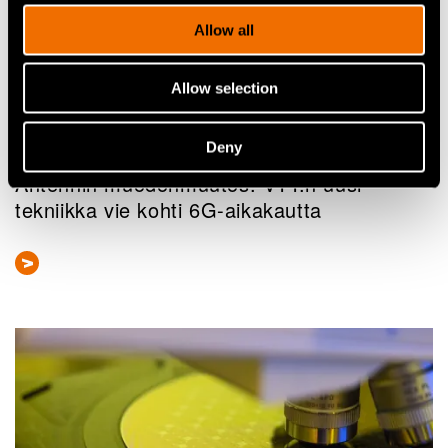
Allow all
Allow selection
Artikkelit
Deny
Antennin muodonmuutos: VTT:n uusi
tekniikka vie kohti 6G-aikakautta