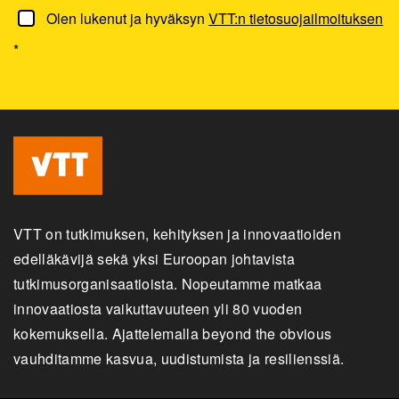
Olen lukenut ja hyväksyn
VTT:n tietosuojailmoituksen
*
VTT on tutkimuksen, kehityksen ja innovaatioiden
edelläkävijä sekä yksi Euroopan johtavista
tutkimusorganisaatioista. Nopeutamme matkaa
innovaatiosta vaikuttavuuteen yli 80 vuoden
kokemuksella. Ajattelemalla beyond the obvious
vauhditamme kasvua, uudistumista ja resilienssiä.