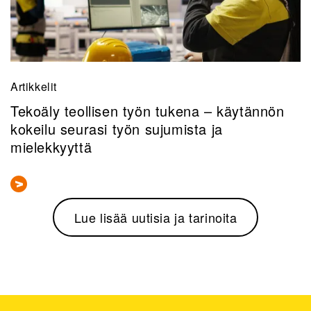
Artikkelit
Tekoäly teollisen työn tukena – käytännön
kokeilu seurasi työn sujumista ja
mielekkyyttä
Lue lisää uutisia ja tarinoita