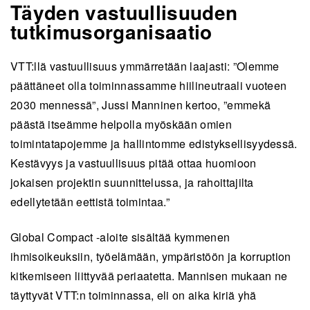
Täyden vastuullisuuden
tutkimusorganisaatio
VTT:llä vastuullisuus ymmärretään laajasti: ”Olemme
päättäneet olla toiminnassamme hiilineutraali vuoteen
2030 mennessä”, Jussi Manninen kertoo, ”emmekä
päästä itseämme helpolla myöskään omien
toimintatapojemme ja hallintomme edistyksellisyydessä.
Kestävyys ja vastuullisuus pitää ottaa huomioon
jokaisen projektin suunnittelussa, ja rahoittajilta
edellytetään eettistä toimintaa.”
Global Compact -aloite sisältää kymmenen
ihmisoikeuksiin, työelämään, ympäristöön ja korruption
kitkemiseen liittyvää periaatetta. Mannisen mukaan ne
täyttyvät VTT:n toiminnassa, eli on aika kiriä yhä