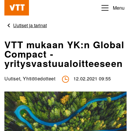
Hyppää
Menu
Beyond
pääsisältöön
the
Uutiset ja tarinat
obvious
VTT mukaan YK:n Global
Compact -
yritysvastuualoitteeseen
Uutiset, Yhtiötiedotteet
12.02.2021 09:55