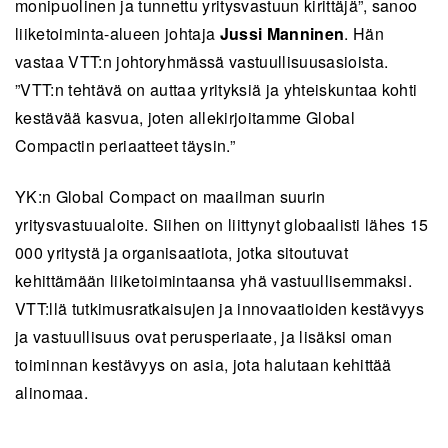
monipuolinen ja tunnettu yritysvastuun kirittäjä”, sanoo
liiketoiminta-alueen johtaja
Jussi Manninen
. Hän
vastaa VTT:n johtoryhmässä vastuullisuusasioista.
”VTT:n tehtävä on auttaa yrityksiä ja yhteiskuntaa kohti
kestävää kasvua, joten allekirjoitamme Global
Compactin periaatteet täysin.”
YK:n Global Compact on maailman suurin
yritysvastuualoite. Siihen on liittynyt globaalisti lähes 15
000 yritystä ja organisaatiota, jotka sitoutuvat
kehittämään liiketoimintaansa yhä vastuullisemmaksi.
VTT:llä tutkimusratkaisujen ja innovaatioiden kestävyys
ja vastuullisuus ovat perusperiaate, ja lisäksi oman
toiminnan kestävyys on asia, jota halutaan kehittää
alinomaa.