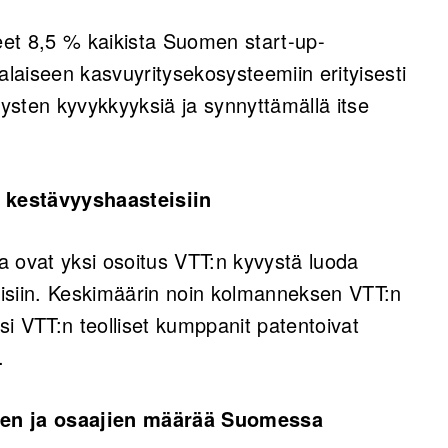
neet 8,5 % kaikista Suomen start-up-
alaiseen kasvuyritysekosysteemiin erityisesti
tysten kyvykkyyksiä ja synnyttämällä itse
a kestävyyshaasteisiin
ka ovat yksi osoitus VTT:n kyvystä luoda
teisiin. Keskimäärin noin kolmanneksen VTT:n
ksi VTT:n teolliset kumppanit patentoivat
ä.
sen ja osaajien määrää Suomessa