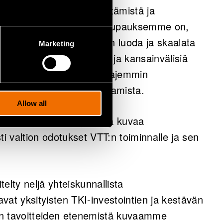
en ja teknologian hyödyntämistä ja
ä ja yhteiskunnassa. Arvolupauksemme on,
taa asiakkaidemme kykyyn luoda ja skaalata
Marketing
 kasvattaa liiketoimintaa ja kansainvälisiä
toimintamme vaikuttaa laajemmin
ävämmän maailman rakentamista.
Allow all
ttava ohjausasiakirja, joka kuvaa
ti valtion odotukset VTT:n toiminnalle ja sen
.
elty neljä yhteiskunnallista
avat yksityisten TKI-investointien ja kestävän
en tavoitteiden etenemistä kuvaamme