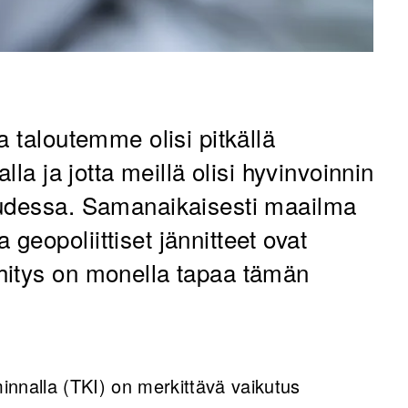
a taloutemme olisi pitkällä
lla ja jotta meillä olisi hyvinvoinnin
uudessa. Samanaikaisesti maailma
eopoliittiset jännitteet ovat
hitys on monella tapaa tämän
minnalla (TKI) on merkittävä vaikutus