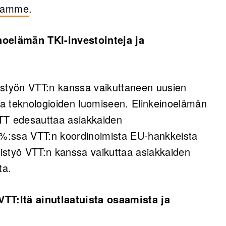
ssamme
.
noelämän TKI-investointeja ja
istyön VTT:n kanssa vaikuttaneen uusien
 ja teknologioiden luomiseen. Elinkeinoelämän
TT edesauttaa asiakkaiden
6 %:ssa VTT:n koordinoimista EU-hankkeista
istyö VTT:n kanssa vaikuttaa asiakkaiden
ta.
VTT:ltä ainutlaatuista osaamista ja