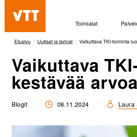
Hyppää
pääsisältöön
Beyond
Toimialat
Palvel
the
obvious
Etusivu
Uutiset ja tarinat
Vaikuttava TKI-toiminta lu
Vaikuttava TKI
kestävää arvoa
Blogit
08.11.2024
Laura