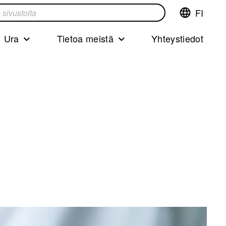
FI
Vaihda
ta
kieltä,nyky
kieliFinnish
Ura
Tietoa meistä
Yhteystiedot