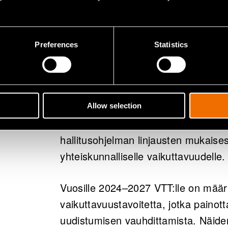
VTT:n tehtävä on edistää tutkimuks
kaupallistamista elinkeinoelämäss
että yhteistyö VTT:n kanssa vaikut
Preferences
Statistics
uusia, radikaaleja innovaatioita sekä
verkostoja. Asiakkaidemme lisäksi 
yhteiskuntaan ja edesauttaa kest
Allow selection
VTT:tä ohjaa hallituskausittain laadi
hallitusohjelman linjausten mukaises
yhteiskunnalliselle vaikuttavuudelle
Vuosille 2024–2027 VTT:lle on määrit
vaikuttavuustavoitetta, jotka painott
uudistumisen vauhdittamista. Näid