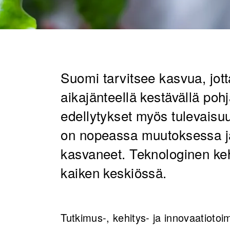
Suomi tarvitsee kasvua, jott
aikajänteellä kestävällä pohja
edellytykset myös tulevais
on nopeassa muutoksessa ja g
kasvaneet. Teknologinen ke
kaiken keskiössä.
Tutkimus-, kehitys- ja innovaatiotoi