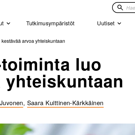
Hae
sivustol
ut
Tutkimusympäristöt
Uutiset
o kestävää arvoa yhteiskuntaan
-toiminta luo
 yhteiskuntaan
 Juvonen
,
Saara Kuittinen-Kärkkäinen