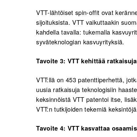
VTT-lähtöiset spin-offit ovat kerän
sijoituksista. VTT vaikuttaakin suom
kahdella tavalla: tukemalla kasvuyri
syväteknologian kasvuyrityksiä.
Tavoite 3: VTT kehittää ratkaisuj
VTT:llä on 453 patenttiperhettä, jot
uusia ratkaisuja teknologisiin haas
keksinnöistä VTT patentoi itse, lisä
VTT:n tutkijoiden tekemiä keksintöj
Tavoite 4: VTT kasvattaa osaami