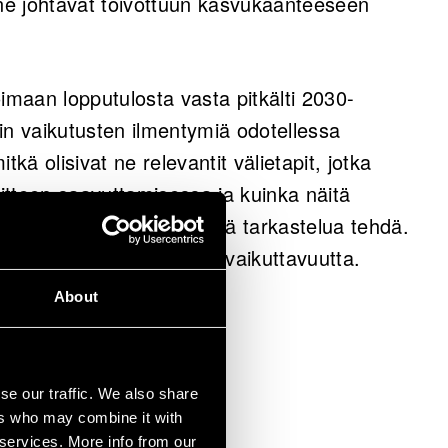
 ne johtavat toivottuun kasvukäänteeseen
imaan lopputulosta vasta pitkälti 2030-
älin vaikutusten ilmentymiä odotellessa
kä olisivat ne relevantit välietapit, jotka
oitteen saavuttamisessa ja kuinka näitä
sen toimijan kannattaa tätä tarkastelua tehdä.
oimme VTT:n toiminnan vaikuttavuutta.
About
T luo
n?
se our traffic. We also share
ers who may combine it with
 services. More info from our