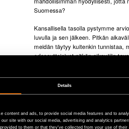
mahdollisimman hyödyllisesti, jotta
Suomessa?
Kansallisella tasolla pystymme arvio
luvulla ja sen jälkeen. Pitkän aikav
meidän täytyy kuitenkin tunnistaa, mit
edesauttaisivat pitkän aikavälin tav
välietappeja voitaisiin mitata. Jokai
Seuraavassa kuvaamme kuinka arvi
Details
Mitä arvoa VT
yhteiskuntaa
e content and ads, to provide social media features and to analy
 our site with our social media, advertising and analytics partn
 provided to them or that they’ve collected from your use of their