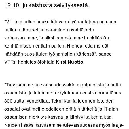
12.10. julkaistusta selvityksestä.
"VTT:n sijoitus houkuttelevana työnantajana on upea
uutinen. Ihmiset ja osaaminen ovat tärkein
voimavaramme, ja siksi panostamme henkilöstön
kehittämiseen erittäin paljon. Hienoa, että meidät
nähdään suosittujen työnantajien kärjessä", sanoo
VTT:n henkilöstöjohtaja
Kirsi Nuotto
.
"Tarvitsemme tulevaisuudessakin monipuolista ja uutta
osaamista, ja tulemme rekrytoimaan ensi vuonna lähes
300 uutta työntekijää. Tekniikan ja luonnontieteiden
osaajat ovat meille edelleen erittäin tärkeitä ja IT-alan
osaamisen merkitys kasvaa ja kiihtyy kaiken aikaa.
Näiden lisäksi tarvitsemme tulevaisuudessa myös laaja-