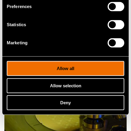
Preferences
Statistics
Artikkelit
Antennin muodonmuutos: VTT:n uusi
Marketing
tekniikka vie kohti 6G-aikakautta
Allow all
Allow selection
Deny