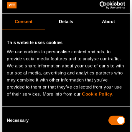
Consent
Details
About
Kirsi Nuotto
This website uses cookies
We use cookies to personalise content and ads, to
Katso profiili
provide social media features and to analyse our traffic.
We also share information about your use of our site with
our social media, advertising and analytics partners who
Lisää uutisia ja tarinoita
may combine it with other information that you’ve
provided to them or that they’ve collected from your use
of their services. More info from our
Cookie Policy
.
Consent
Necessary
Selection