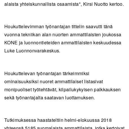
alaista yhteiskunnallista osaamista", Kirsi Nuotto kertoo.
Houkuttelevimman työnantajan tittelin saavutti tänä
vuonna tekniikan alan nuorten ammattilaisten joukossa
KONE ja luonnontieteiden ammattilaisten keskuudessa
Luke Luonnonvarakeskus.
Houkuttelevan työnantajan tärkeimmiksi
ominaisuuksiksi nuoret ammattilaiset listasivat
monipuoliset työtehtävät, kilpailukykyisen palkkauksen
sekä työnantajalta saatavan luottamuksen.
Tutkimuksessa haastateltiin helmi-elokuussa 2018
yhteensä 5185 suomalaista ammattilaista, jotka kertoivat