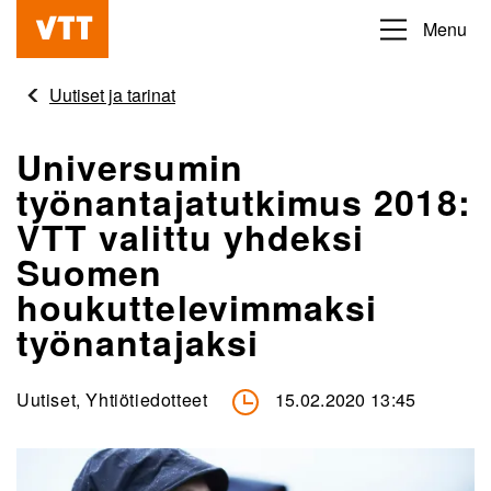
Hyppää
Menu
Beyond
pääsisältöön
the
Uutiset ja tarinat
obvious
Universumin
työnantajatutkimus 2018:
VTT valittu yhdeksi
Suomen
houkuttelevimmaksi
työnantajaksi
Uutiset, Yhtiötiedotteet
15.02.2020 13:45