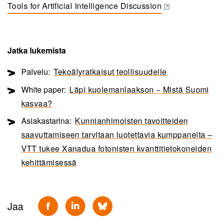
Tools for Artificial Intelligence Discussion
(opens in a new tab)
Jatka lukemista
Palvelu:
Tekoälyratkaisut teollisuudelle
White paper:
Läpi kuolemanlaakson − Mistä Suomi
kasvaa?
Asiakastarina:
Kunnianhimoisten tavoitteiden
saavuttamiseen tarvitaan luotettavia kumppaneita –
VTT tukee Xanadua fotonisten kvanttitietokoneiden
kehittämisessä
Jaa