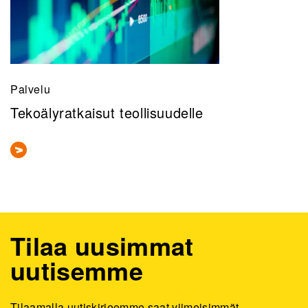
Palvelu
Tekoälyratkaisut teollisuudelle
Tilaa uusimmat
uutisemme
Tilaamalla uutiskirjeemme saat viimeisimmät