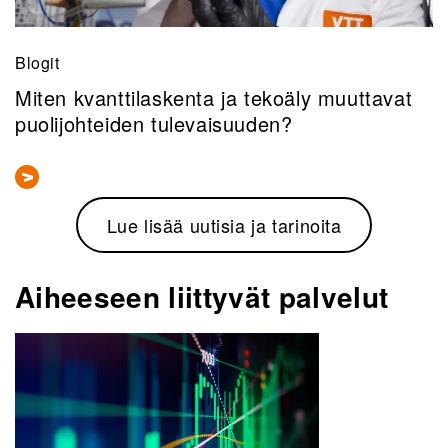
Blogit
Miten kvanttilaskenta ja tekoäly muuttavat
puolijohteiden tulevaisuuden?
Lue lisää uutisia ja tarinoita
Aiheeseen liittyvät palvelut