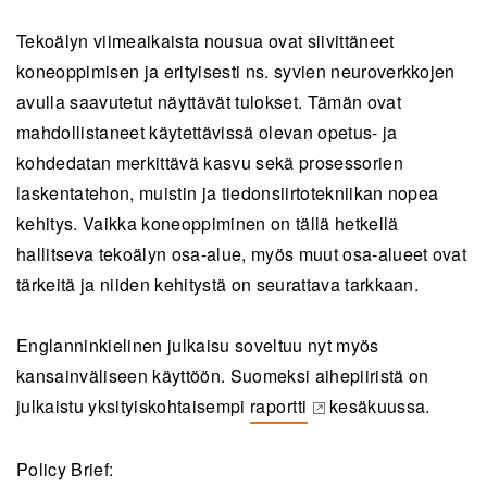
Tekoälyn viimeaikaista nousua ovat siivittäneet
koneoppimisen ja erityisesti ns. syvien neuroverkkojen
avulla saavutetut näyttävät tulokset. Tämän ovat
mahdollistaneet käytettävissä olevan opetus- ja
kohdedatan merkittävä kasvu sekä prosessorien
laskentatehon, muistin ja tiedonsiirtotekniikan nopea
kehitys. Vaikka kone­oppiminen on tällä hetkellä
hallitseva tekoälyn osa-alue, myös muut osa-alueet ovat
tärkeitä ja niiden kehitystä on seurattava tarkkaan.
Englanninkielinen julkaisu soveltuu nyt myös
kansainväliseen käyttöön. Suomeksi aihepiiristä on
julkaistu yksityiskohtaisempi
raportti
kesäkuussa.
(opens in a new tab)
Policy Brief: