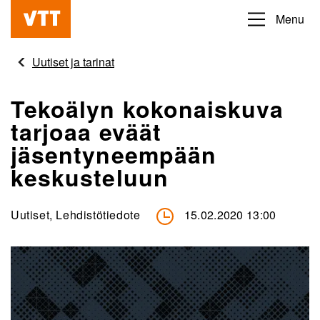
Hyppää
Menu
Beyond
pääsisältöön
the
Uutiset ja tarinat
obvious
Tekoälyn kokonaiskuva
tarjoaa eväät
jäsentyneempään
keskusteluun
Uutiset, Lehdistötiedote
15.02.2020 13:00