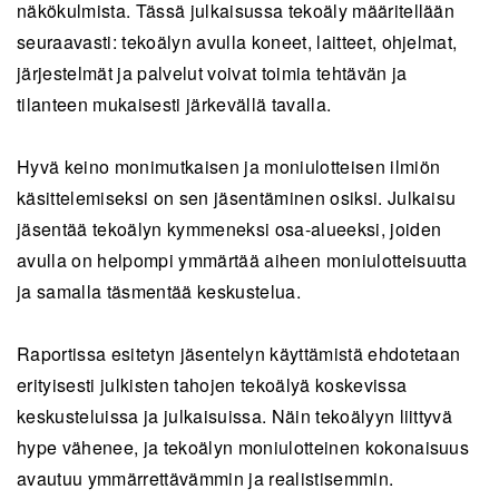
näkökulmista. Tässä julkaisussa tekoäly määritellään
seuraavasti: tekoälyn avulla koneet, laitteet, ohjelmat,
järjestelmät ja palvelut voivat toimia tehtävän ja
tilanteen mukaisesti järkevällä tavalla.
Hyvä keino monimutkaisen ja moniulotteisen ilmiön
käsittelemiseksi on sen jäsentäminen osiksi. Julkaisu
jäsentää tekoälyn kymmeneksi osa-alueeksi, joiden
avulla on helpompi ymmärtää aiheen moniulotteisuutta
ja samalla täsmentää keskustelua.
Raportissa esitetyn jäsentelyn käyttämistä ehdotetaan
erityisesti julkisten tahojen tekoälyä koskevissa
keskusteluissa ja julkaisuissa. Näin tekoälyyn liittyvä
hype vähenee, ja tekoälyn moniulotteinen kokonaisuus
avautuu ymmärrettävämmin ja realistisemmin.