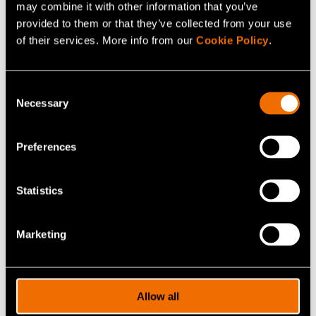
may combine it with other information that you’ve
provided to them or that they’ve collected from your use
Ota yhteyttä
of their services. More info from our
Cookie Policy
.
Consent
Katso profiili
Necessary
Selection
Preferences
Lisää uutisia ja tarinoita
Statistics
Marketing
Allow all