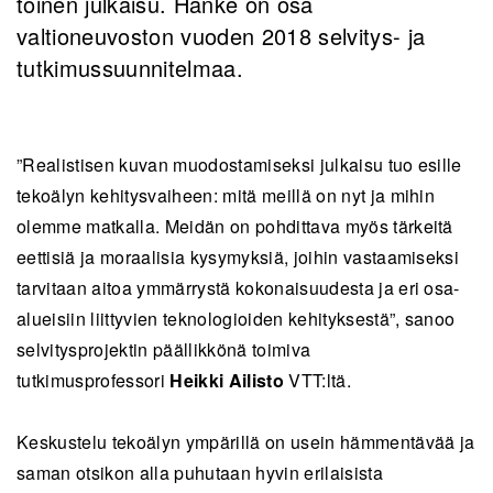
toinen julkaisu. Hanke on osa
valtioneuvoston vuoden 2018 selvitys- ja
tutkimussuunnitelmaa.
”Realistisen kuvan muodostamiseksi julkaisu tuo esille
tekoälyn kehitysvaiheen: mitä meillä on nyt ja mihin
olemme matkalla. Meidän on pohdittava myös tärkeitä
eettisiä ja moraalisia kysymyksiä, joihin vastaamiseksi
tarvitaan aitoa ymmärrystä kokonaisuudesta ja eri osa-
alueisiin liittyvien teknologioiden kehityksestä”, sanoo
selvitysprojektin päällikkönä toimiva
tutkimusprofessori
Heikki Ailisto
VTT:ltä.
Keskustelu tekoälyn ympärillä on usein hämmentävää ja
saman otsikon alla puhutaan hyvin erilaisista