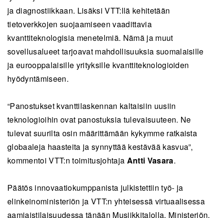
ja diagnostiikkaan. Lisäksi VTT:llä kehitetään
tietoverkkojen suojaamiseen vaadittavia
kvanttiteknologisia menetelmiä. Nämä ja muut
sovellusalueet tarjoavat mahdollisuuksia suomalaisille
ja eurooppalaisille yrityksille kvanttiteknologioiden
hyödyntämiseen.
“Panostukset kvanttilaskennan kaltaisiin uusiin
teknologioihin ovat panostuksia tulevaisuuteen. Ne
tulevat suurilta osin määrittämään kykymme ratkaista
globaaleja haasteita ja synnyttää kestävää kasvua”,
kommentoi VTT:n toimitusjohtaja
Antti Vasara
.
Päätös innovaatiokumppanista julkistettiin työ- ja
elinkeinoministeriön ja VTT:n yhteisessä virtuaalisessa
aamiaistilaisuudessa tänään Musiikkitalolla. Ministeriön,