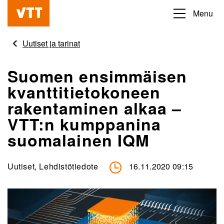
Hyppää
Menu
Beyond
pääsisältöön
the
Uutiset ja tarinat
obvious
Suomen ensimmäisen
kvanttitietokoneen
rakentaminen alkaa –
VTT:n kumppanina
suomalainen IQM
Uutiset, Lehdistötiedote
16.11.2020 09:15