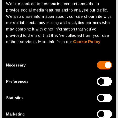
We use cookies to personalise content and ads, to
Himadri Majumdar, Manager, Quantum programs, puh.
provide social media features and to analyse our traffic.
040 658 9596
We also share information about your use of our site with
Ulla Henttonen, Communications Manager, puh. 040
our social media, advertising and analytics partners who
183 2228,
ulla-stina.henttonen@vtt.fi
(16.11.)
may combine it with other information that you’ve
provided to them or that they’ve collected from your use
Paula Bergqvist, Senior Specialist, Communications,
of their services. More info from our
Cookie Policy
.
puh. 050 566 5160,
paula.bergqvist@vtt.fi
(17.11.-20.11.)
Consent
Necessary
Työ- ja elinkeinoministeriö
Selection
(opens in a new tab)
Jenny Hasu, elinkeinoministerin erityisavustaja, puh.
029 504 7213
Preferences
Petri Räsänen, kehittämispäällikkö, puh. 029 504 7287
Statistics
IQM
(opens in a new tab)
Jan Goetz, toimitusjohtaja, puh. 050 566 6483
Marketing