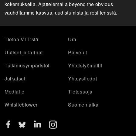
kokemuksella. Ajattelemalla beyond the obvious
vauhditamme kasvua, uudistumista ja resilienssiä.
Tietoa VTT:stä
Ura
Uutiset ja tarinat
Palvelut
Tutkimusympäristöt
Yhteistyömallit
Julkaisut
Yhteystiedot
Medialle
Tietosuoja
Whistleblower
Suomen aika