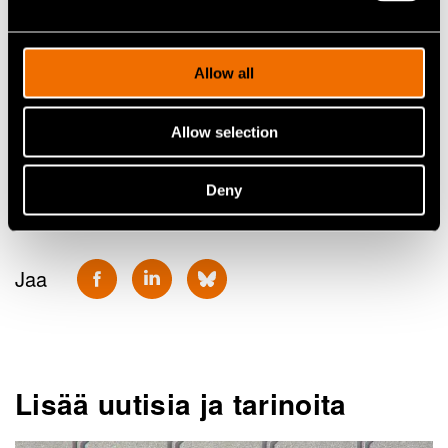
Raghunath Koduvayur, Head of Marketing and
Communications, puh. 050 487 6509
Allow all
Jatka lukemista
Allow selection
Palvelu:
Kvanttitietokoneiden skaalaamisen
teknologiat
Deny
Jaa
Lisää uutisia ja tarinoita