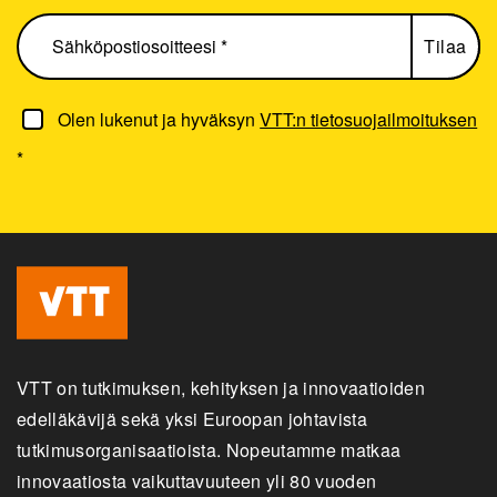
Olen lukenut ja hyväksyn
VTT:n tietosuojailmoituksen
*
VTT on tutkimuksen, kehityksen ja innovaatioiden
edelläkävijä sekä yksi Euroopan johtavista
tutkimusorganisaatioista. Nopeutamme matkaa
innovaatiosta vaikuttavuuteen yli 80 vuoden