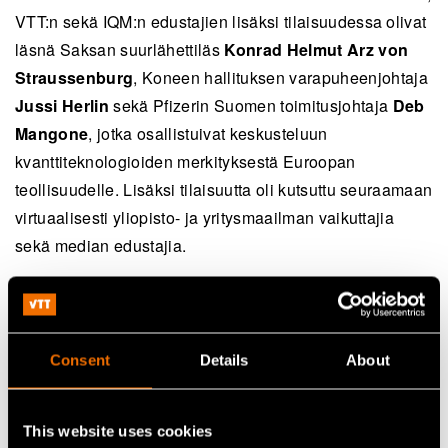
VTT:n sekä IQM:n edustajien lisäksi tilaisuudessa olivat
läsnä Saksan suurlähettiläs
Konrad Helmut Arz von
Straussenburg
, Koneen hallituksen varapuheenjohtaja
Jussi Herlin
sekä Pfizerin Suomen toimitusjohtaja
Deb
Mangone
, jotka osallistuivat keskusteluun
kvanttiteknologioiden merkityksestä Euroopan
teollisuudelle. Lisäksi tilaisuutta oli kutsuttu seuraamaan
virtuaalisesti yliopisto- ja yritysmaailman vaikuttajia
sekä median edustajia.
Lisätietoja
Consent
Details
About
VTT
This website uses cookies
Antti Vasara, toimitusjohtaja, puh. 020 7224000