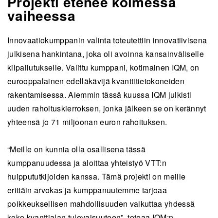
Projekti etenee kolmessa
vaiheessa
Innovaatiokumppanin valinta toteutettiin innovatiivisena
julkisena hankintana, joka oli avoinna kansainväliselle
kilpailutukselle. Valittu kumppani, kotimainen IQM, on
eurooppalainen edelläkävijä kvanttitietokoneiden
rakentamisessa. Aiemmin tässä kuussa IQM julkisti
uuden rahoituskierroksen, jonka jälkeen se on kerännyt
yhteensä jo 71 miljoonan euron rahoituksen.
“Meille on kunnia olla osallisena tässä
kumppanuudessa ja aloittaa yhteistyö VTT:n
huippututkijoiden kanssa. Tämä projekti on meille
erittäin arvokas ja kumppanuutemme tarjoaa
poikkeuksellisen mahdollisuuden vaikuttaa yhdessä
koko kvanttialan tulevaisuuteen”, toteaa IQM:n