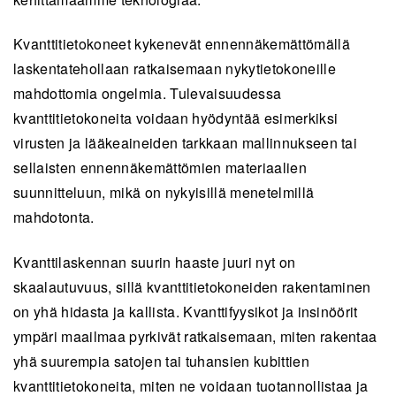
Kvanttitietokoneet kykenevät ennennäkemättömällä
laskentatehollaan ratkaisemaan nykytietokoneille
mahdottomia ongelmia. Tulevaisuudessa
kvanttitietokoneita voidaan hyödyntää esimerkiksi
virusten ja lääkeaineiden tarkkaan mallinnukseen tai
sellaisten ennennäkemättömien materiaalien
suunnitteluun, mikä on nykyisillä menetelmillä
mahdotonta.
Kvanttilaskennan suurin haaste juuri nyt on
skaalautuvuus, sillä kvanttitietokoneiden rakentaminen
on yhä hidasta ja kallista. Kvanttifyysikot ja insinöörit
ympäri maailmaa pyrkivät ratkaisemaan, miten rakentaa
yhä suurempia satojen tai tuhansien kubittien
kvanttitietokoneita, miten ne voidaan tuotannollistaa ja