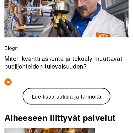
Blogit
Miten kvanttilaskenta ja tekoäly muuttavat
puolijohteiden tulevaisuuden?
Lue lisää uutisia ja tarinoita
Aiheeseen liittyvät palvelut