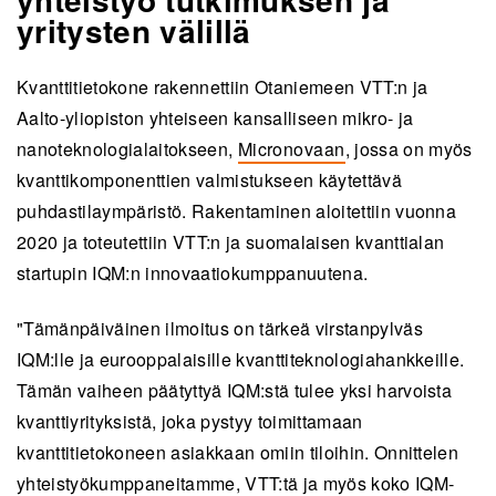
yritysten välillä
Kvanttitietokone rakennettiin Otaniemeen VTT:n ja
Aalto-yliopiston yhteiseen kansalliseen mikro- ja
nanoteknologialaitokseen,
Micronovaan
, jossa on myös
kvanttikomponenttien valmistukseen käytettävä
puhdastilaympäristö. Rakentaminen aloitettiin vuonna
2020 ja toteutettiin VTT:n ja suomalaisen kvanttialan
startupin IQM:n innovaatiokumppanuutena.
"Tämänpäiväinen ilmoitus on tärkeä virstanpylväs
IQM:lle ja eurooppalaisille kvanttiteknologiahankkeille.
Tämän vaiheen päätyttyä IQM:stä tulee yksi harvoista
kvanttiyrityksistä, joka pystyy toimittamaan
kvanttitietokoneen asiakkaan omiin tiloihin. Onnittelen
yhteistyökumppaneitamme, VTT:tä ja myös koko IQM-