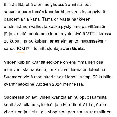
tiimiä siitä, että olemme yhdessä onnistuneet
saavuttamaan tämän kunnianhimoisen virstanpylvään
pandemian aikana. Tämä on vasta hankkeen
ensimmäinen vaihe, ja koska pystymme päivittämään
järjestelmiä, odotamme innolla yhteistyötä VTT:n kanssa
20 kubitin ja 50 kubitin järjestelmien toimittamiseksi,"
sanoo
IQM
:n toimitusjohtaja
Jan Goetz
.
(opens in a new tab)
Viiden kubitin kvanttitietokone on ensimmäinen osa
monivuotista hanketta, jonka tavoitteena on toteuttaa
Suomeen vielä moninkertaisesti tehokkaampi 50 kubitin
kvanttitietokone vuoteen 2024 mennessä.
Suomessa on aktiivinen kvanttialan huippuosaamista
kehittävä tutkimusyhteisö, jota koordinoi VTT:n, Aalto-
yliopiston ja Helsingin yliopiston perustama kansallinen