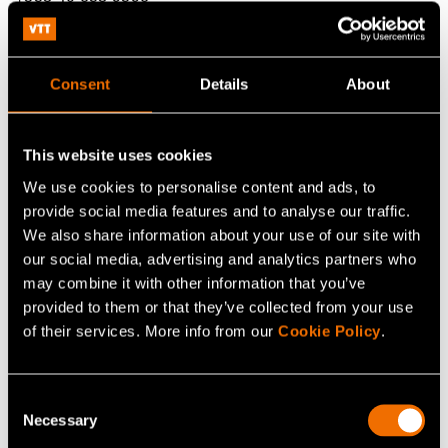
Himadri.Majumdar@vtt.fi
IQM
Consent
Details
About
Raghunath Koduvayur
Head of Marketing and Communications
This website uses cookies
+358504876509
We use cookies to personalise content and ads, to
Raghunath@meetiqm.com
provide social media features and to analyse our traffic.
We also share information about your use of our site with
our social media, advertising and analytics partners who
may combine it with other information that you’ve
Jatka lukemista
provided to them or that they’ve collected from your use
of their services. More info from our
Cookie Policy
.
Palvelu:
Kvanttitietokoneiden skaalaamisen
teknologiat
Consent
White paper:
Läpi kuolemanlaakson − Mistä Suomi
Necessary
Selection
kasvaa?