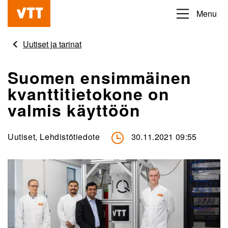
Hyppää
Menu
Beyond
pääsisältöön
the
Uutiset ja tarinat
obvious
Suomen ensimmäinen
kvanttitietokone on
valmis käyttöön
Uutiset, Lehdistötiedote
30.11.2021 09:55