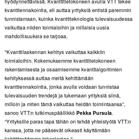
hyödynnettävissä. Kvanttitietokoneen avulla VTT tekee
kvanttiennakointia, eli auttaa yrityksiä entistä paremmin
tunnistamaan, kuinka kvanttiteknologia tulevaisuudessa
vaikuttaa niiden toimialoihin ja millaisia uusia
mahdollisuuksia se tarjoaa.
"Kvanttilaskennan kehitys vaikuttaa kaikkiin
toimialoihin. Kokemuksemme kvanttitietokoneen
rakentamisesta ja osaamisemme kvanttialgoritmien
kehityksessä auttaa meitä kehittämään
kvanttiennakointia, jonka avulla voidaan tunnistaa
tulevaisuuden trendejä ja tukemaan yrityksiä siinä,
milloin ja miten tämä vaikuttaa heidän toimintaansa”,
sanoo VTT:n tutkimuspäällikkö
Pekka Pursula
.
“Yrityksille paras tapa tähän on tehdä yhteistyötä VTT:n
kanssa, jotta ne pääsevät oikeasti käyttämään
kehittämäämme teknologiaa."