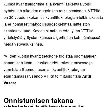
kuinka kvanttialgoritmeja ja kvanttilaskentaa voisi
hyödyntää oikeiden ongelmien ratkaisemiseen. VTT:llä
on 30 vuoden kokemus kvanttiteknologian tutkimuksesta
ja erinomaiset mahdollisuudet kehittää laitteiston
skaalattavuutta. Käytön skaalaus edellyttää VTT:ltä
yhteistyötä yritysten kanssa algoritmien kehittämisessä
heidän sovelluksiinsa.
“Viiden kubitin kvanttitietokone todistaa suomalaisen
osaamisen kvanttitietokoneiden rakentamisessa ja
varmistaa Suomen aseman kvanttiteknologian
eturintamassa”, sanoo VTT:n toimitusjohtaja
Antti
Vasara
.
Onnistumisen takana
yhteistyö tutkimuksen ja