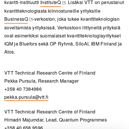
kvantti-instituutti
InstituteQ
. Lisäksi VTT on perustanut
(opens in a new tab)
kvanttiteknologiasta kiinnostuneille yrityksille
BusinessQ
-verkoston, joka tukee kvanttiteknologian
(opens in a new tab)
soveltamista yrityksissä. Verkostoon liittyneitä yrityksiä
ovat esimerkiksi suomalaiset kvanttiteknologiayritykset
IQM ja Bluefors sekä OP Ryhmä, SiloAI, IBM Finland ja
Atos.
VTT Technical Research Centre of Finland
Pekka Pursula, Research Manager
+358 40 7384986
pekka.pursula@vtt.fi
VTT Technical Research Centre of Finland
Himadri Majumdar, Lead, Quantum Programmes
+358 40 658 9596