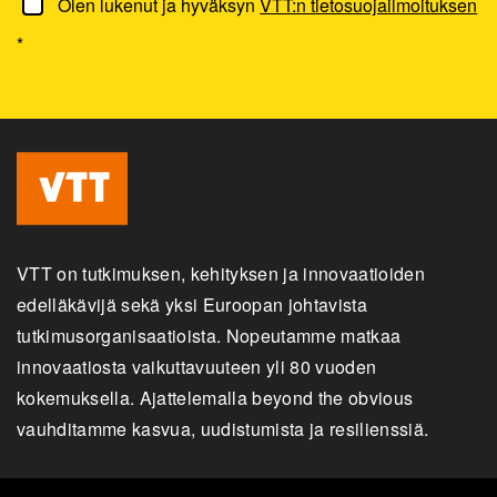
Olen lukenut ja hyväksyn
VTT:n tietosuojailmoituksen
*
VTT on tutkimuksen, kehityksen ja innovaatioiden
edelläkävijä sekä yksi Euroopan johtavista
tutkimusorganisaatioista. Nopeutamme matkaa
innovaatiosta vaikuttavuuteen yli 80 vuoden
kokemuksella. Ajattelemalla beyond the obvious
vauhditamme kasvua, uudistumista ja resilienssiä.