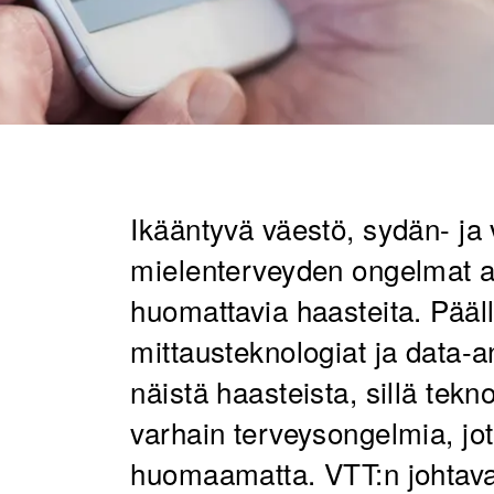
Ikääntyvä väestö, sydän- ja 
mielenterveyden ongelmat a
huomattavia haasteita. Pääll
mittausteknologiat ja data-
näistä haasteista, sillä tekn
varhain terveysongelmia, jo
huomaamatta. VTT:n johtava 