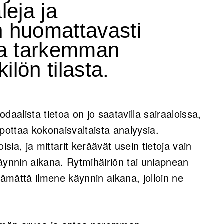
leja ja
huomattavasti
a tarkemman
ilön tilasta.
daalista tietoa on jo saatavilla sairaaloissa,
pottaa kokonaisvaltaista analyysia.
isia, ja mittarit keräävät usein tietoja vain
akäynnin aikana. Rytmihäiriön tai uniapnean
tämättä ilmene käynnin aikana, jolloin ne