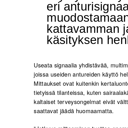
eri anturisignaa
muodostamaan 
kattavamman j
käsityksen henk
Useata signaalia yhdistävää, multimo
joissa useiden antureiden käyttö hel
Mittaukset ovat kuitenkin kertaluonto
tietyissä tilanteissa, kuten sairaal
kaltaiset terveysongelmat eivät vält
saattavat jäädä huomaamatta.