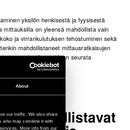
huollon kentän, kuten urheilusuoritusten
 työympäristöissä fyysisen ja henkisen
aminen yksilön henkisestä ja fyysisestä
la mittauksilla on yleensä mahdollista vain
veysdatan analysoinnista ja
 koko ja virrankulutuksen tehostuminen sekä
stä.
itenkin mahdollistaneet mittausratkaisujen
istama.
lloin terveydentilaa voidaan seurata
About
aalien
ut mahdollistavat
se our traffic. We also share
ers who may combine it with
 services. More info from our