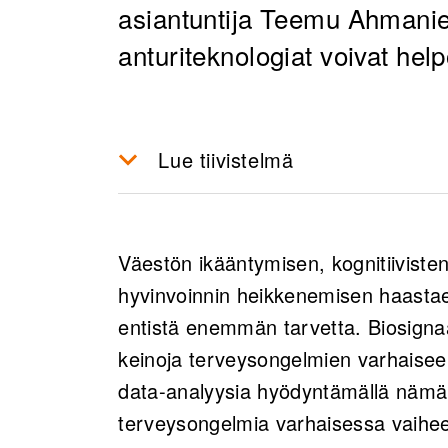
asiantuntija
Teemu Ahmani
anturiteknologiat voivat he
Lue tiivistelmä
Biosignaalien mittausteknolo
varhaisen havaitsemisen ja 
Väestön ikääntymisen, kognitiivisten
kotioloissa.
hyvinvoinnin heikkenemisen haastaes
Useiden antureiden yhdistelm
entistä enemmän tarvetta. Biosignaa
keräämisen, mikä antaa katt
keinoja terveysongelmien varhaiseen
psyykkisestä tilasta sekä par
data-analyysia hyödyntämällä nämä 
Biosignaalien mittausratkaisu
terveysongelmia varhaisessa vaihee