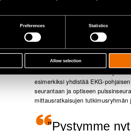
multimodaalis
jatkuvan seur
Preferences
Statistics
Teknologian kehityksen ansiosta tiet
useista antureista.
Allow selection
”Pystymme nyt yhdistämään useita 
huomattavasti kattavamman ja tark
esimerkiksi yhdistää EKG-pohjaisen 
seurantaan ja optiseen pulssinseura
mittausratkaisujen tutkimusryhmän 
”Pystymme nyt