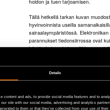
mahdollisuuksia yli terveyden
hoidon ja tuen tarjoamisen.
parantamisessa ja vaativissa
kuormituksen seurannassa.
Tällä hetkellä tarkan kuvan muodost
hyvinvoinnista useilla samanaikaisil
VTT:llä on vahva kokemus ter
sairaalaympäristössä. Elektroniikan
anturisysteemien kehittämise
parannukset tiedonsiirrossa ovat ku
Tiivistelmä on tekoälyn tekemä ja ihmisen tark
käytön kotona ja jopa liikkuessa, jo
jatkuvasti.
Details
Uudet biosign
mittausratkais
e content and ads, to provide social media features and to analy
 our site with our social media, advertising and analytics partn
 provided to them or that they’ve collected from your use of their