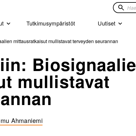
Hae
sivustol
ut
Tutkimusympäristöt
Uutiset
naalien mittausratkaisut mullistavat terveyden seurannan
iin: Biosignaali
ut mullistavat
rannan
emu Ahmaniemi