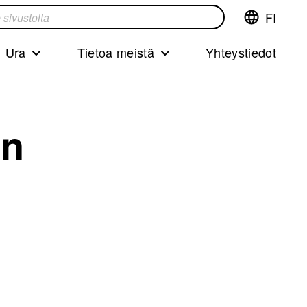
FI
Vaihda
ta
kieltä,nyky
kieliFinnish
Ura
Tietoa meistä
Yhteystiedot
en