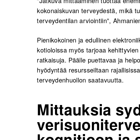
”Jatkuva mittaaminen tuottaa ene
kokonaiskuvan terveydestä, mikä tu
terveydentilan arviointiin”, Ahmani
Pienikokoinen ja edullinen elektroni
kotioloissa myös tarjoaa kehittyvie
ratkaisuja. Päälle puettavaa ja helpo
hyödyntää resursseiltaan rajallisis
terveydenhuollon saatavuutta.
Mittauksia syd
verisuoniterv
kognitioon ja 