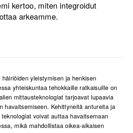
emi
kertoo, miten integroidut
lpottaa arkeamme.
giat mahdollistavat terveysongelmien
jatkuvan terveydentilan seurannan myös
 häiriöiden yleistymisen ja henkisen
sa yhteiskuntaa tehokkaille ratkaisuille on
ät mahdollistavat multimodaalisen tiedon
lien mittausteknologiat tarjoavat lupaavia
avamman kuvan yksilön fyysisestä ja
 havaitsemiseen. Kehittyneitä antureita ja
antaa diagnostiikkaa.
teknologiat voivat auttaa havaitsemaan
jen soveltaminen tarjoavat uusia
ssa, mikä mahdollistaa oikea-aikaisen