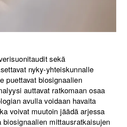
verisuonitaudit sekä
settavat nyky-yhteiskunnalle
e puettavat biosignaalien
analyysi auttavat ratkomaan osaa
ologian avulla voidaan havaita
tka voivat muutoin jäädä arjessa
biosignaalien mittausratkaisujen