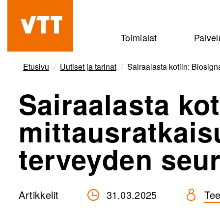
Hyppää
pääsisältöön
Beyond
Toimialat
Palvel
the
obvious
Etusivu
Uutiset ja tarinat
Sairaalasta kotiin: Biosig
Sairaalasta kot
mittausratkais
terveyden seu
Artikkelit
31.03.2025
Te