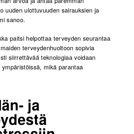
mmän arvoa ja antaa paremman
o uuden ulottuvuuden sairauksien ja
emi sanoo.
ikka paitsi helpottaa terveyden seurantaa
n maiden terveydenhuoltoon sopivia
sti siirrettävää teknologiaa voidaan
sa ympäristöissä, mikä parantaa
än- ja
eydestä
stressiin