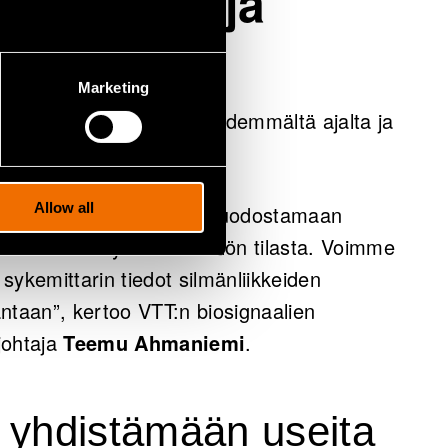
en tiedon ja
annan
Marketing
oja voidaan nyt kerätä pidemmältä ajalta ja
Allow all
eri anturisignaaleja ja muodostamaan
emman käsityksen henkilön tilasta. Voimme
sykemittarin tiedot silmänliikkeiden
ntaan”, kertoo VTT:n biosignaalien
johtaja
Teemu Ahmaniemi
.
 yhdistämään useita