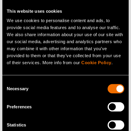
Lisää uutisia ja tarinoita
This website uses cookies
We use cookies to personalise content and ads, to
provide social media features and to analyse our traffic.
We also share information about your use of our site with
our social media, advertising and analytics partners who
may combine it with other information that you’ve
provided to them or that they’ve collected from your use
of their services. More info from our
Cookie Policy
.
Consent
Necessary
Selection
Blogit
Fermentointi: kokemuksen tuomasta
Preferences
viisaudesta tulevaisuuden ruoaksi
Statistics