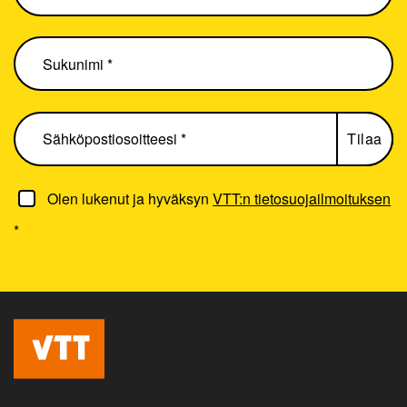
Olen lukenut ja hyväksyn
VTT:n tietosuojailmoituksen
*