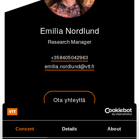
Emilia Nordlund
Research Manager
+358405042963
emilia.nordlund@vtt.fi
Ota yhteyttä
Katso profiili
Consent
Details
About