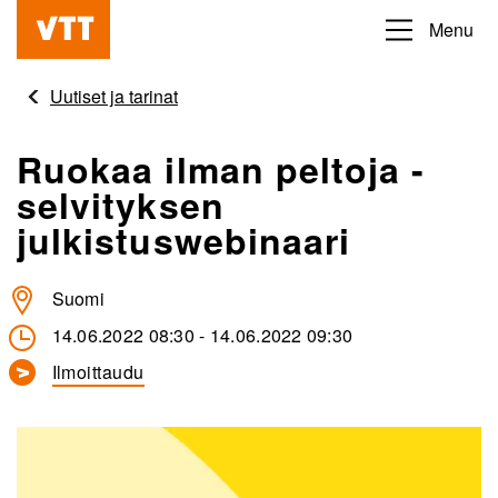
Hyppää
Menu
Beyond
pääsisältöön
the
Uutiset ja tarinat
obvious
Ruokaa ilman peltoja -
selvityksen
julkistuswebinaari
Suomi
14.06.2022 08:30
-
14.06.2022 09:30
Ilmoittaudu