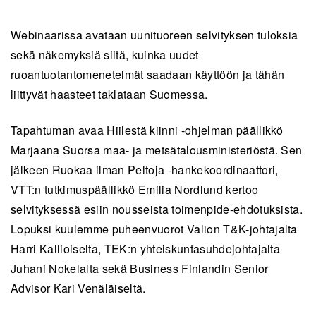
Webinaarissa avataan uunituoreen selvityksen tuloksia
sekä näkemyksiä siitä, kuinka uudet
ruoantuotantomenetelmät saadaan käyttöön ja tähän
liittyvät haasteet taklataan Suomessa.
Tapahtuman avaa Hiilestä kiinni -ohjelman päällikkö
Marjaana Suorsa maa- ja metsätalousministeriöstä. Sen
jälkeen Ruokaa ilman Peltoja -hankekoordinaattori,
VTT:n tutkimuspäällikkö Emilia Nordlund kertoo
selvityksessä esiin nousseista toimenpide-ehdotuksista.
Lopuksi kuulemme puheenvuorot Valion T&K-johtajalta
Harri Kallioiselta, TEK:n yhteiskuntasuhdejohtajalta
Juhani Nokelalta sekä Business Finlandin Senior
Advisor Kari Venäläiseltä.