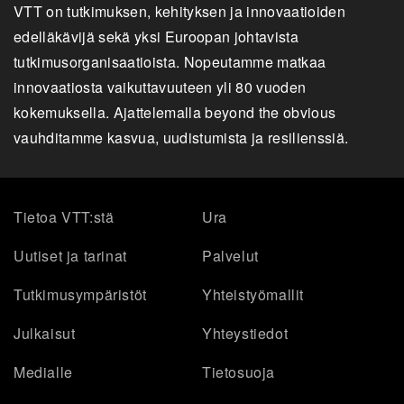
VTT on tutkimuksen, kehityksen ja innovaatioiden
edelläkävijä sekä yksi Euroopan johtavista
tutkimusorganisaatioista. Nopeutamme matkaa
innovaatiosta vaikuttavuuteen yli 80 vuoden
kokemuksella. Ajattelemalla beyond the obvious
vauhditamme kasvua, uudistumista ja resilienssiä.
Tietoa VTT:stä
Ura
Uutiset ja tarinat
Palvelut
Tutkimusympäristöt
Yhteistyömallit
Julkaisut
Yhteystiedot
Medialle
Tietosuoja