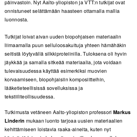
päinvastoin. Nyt Aalto-yliopiston ja VTT:n tutkijat ovat
onnistuneet selättämään haasteen ottamalla mallia
luonnosta.
Tutkijat loivat aivan uuden biopohjaisen materiaalin
liimaamalla puun selluloosakuituja yhteen hämähäkin
seitistä löytyvällä silkkiproteiinilla. Tuloksena oli hyvin
jäykkää ja samalla sitkeää materiaalia, jota voidaan
tulevaisuudessa käyttää esimerkiksi muovien
korvaamiseen, biopohjaisiin komposiitteihin,
lääketieteellisissä sovelluksissa ja
tekstiiliteollisuudessa.
Tutkimusta vetäneen Aalto-yliopiston professori
Markus
Linderin
mukaan luonto tarjoaa uusien materiaalien
kehittämiseen loistavia raaka-aineita, kuten nyt