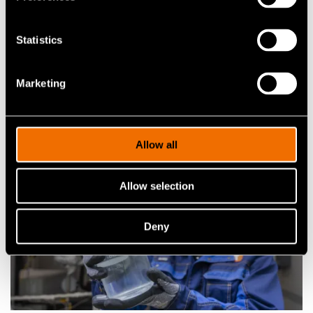
Ota yhteyttä
Statistics
Katso profiili
Marketing
Lisää uutisia ja tarinoita
Allow all
Allow selection
Deny