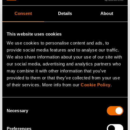
Consent
Details
About
This website uses cookies
We use cookies to personalise content and ads, to
provide social media features and to analyse our traffic.
We also share information about your use of our site with
our social media, advertising and analytics partners who
may combine it with other information that you’ve
Pezhman Mohammadi
provided to them or that they’ve collected from your use
Senior Scientist
of their services. More info from our
Cookie Policy
.
+358401637835
Consent
pezhman.mohammadi@vtt.fi
Necessary
Selection
Preferences