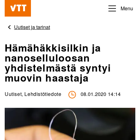
Hyppää
Menu
Beyond
pääsisältöön
the
Uutiset ja tarinat
obvious
Hämähäkkisilkin ja
nanoselluloosan
yhdistelmästä syntyi
muovin haastaja
Uutiset, Lehdistötiedote
08.01.2020 14:14