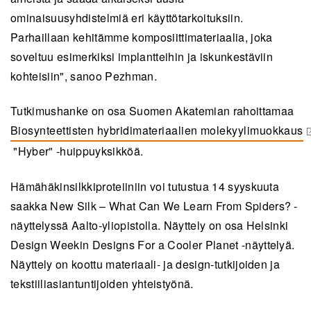
ominaisuusyhdistelmiä eri käyttötarkoituksiin.
Parhaillaan kehitämme komposiittimateriaalia, joka
soveltuu esimerkiksi implantteihin ja iskunkestäviin
kohteisiin", sanoo Pezhman.
Tutkimushanke on osa Suomen Akatemian rahoittamaa
Biosynteettisten hybridimateriaalien molekyylimuokkaus
(opens in a new tab)
"Hyber" -huippuyksikköä.
Hämähäkinsilkkiproteiiniin voi tutustua 14 syyskuuta
saakka New Silk – What Can We Learn From Spiders? -
näyttelyssä Aalto-yliopistolla. Näyttely on osa Helsinki
Design Weekin Designs For a Cooler Planet -näyttelyä.
Näyttely on koottu materiaali- ja design-tutkijoiden ja
tekstiiliasiantuntijoiden yhteistyönä.