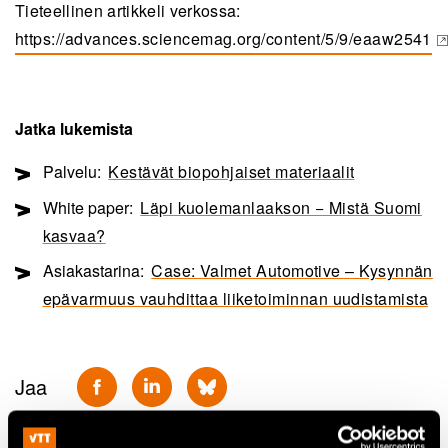
Tieteellinen artikkeli verkossa:
https://advances.sciencemag.org/content/5/9/eaaw2541
(opens in a new tab)
Jatka lukemista
Palvelu:
Kestävät biopohjaiset materiaalit
White paper:
Läpi kuolemanlaakson − Mistä Suomi
kasvaa?
Asiakastarina:
Case: Valmet Automotive – Kysynnän
epävarmuus vauhdittaa liiketoiminnan uudistamista
Jaa