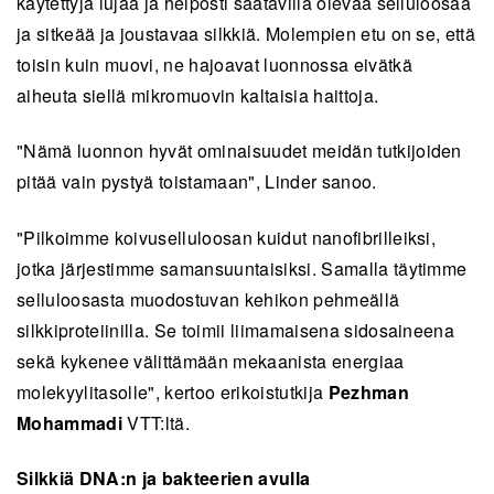
käytettyjä lujaa ja helposti saatavilla olevaa selluloosaa
ja sitkeää ja joustavaa silkkiä. Molempien etu on se, että
toisin kuin muovi, ne hajoavat luonnossa eivätkä
aiheuta siellä mikromuovin kaltaisia haittoja.
"Nämä luonnon hyvät ominaisuudet meidän tutkijoiden
pitää vain pystyä toistamaan", Linder sanoo.
"Pilkoimme koivuselluloosan kuidut nanofibrilleiksi,
jotka järjestimme samansuuntaisiksi. Samalla täytimme
selluloosasta muodostuvan kehikon pehmeällä
silkkiproteiinilla. Se toimii liimamaisena sidosaineena
sekä kykenee välittämään mekaanista energiaa
molekyylitasolle", kertoo erikoistutkija
Pezhman
Mohammadi
VTT:ltä.
Silkkiä DNA:n ja bakteerien avulla