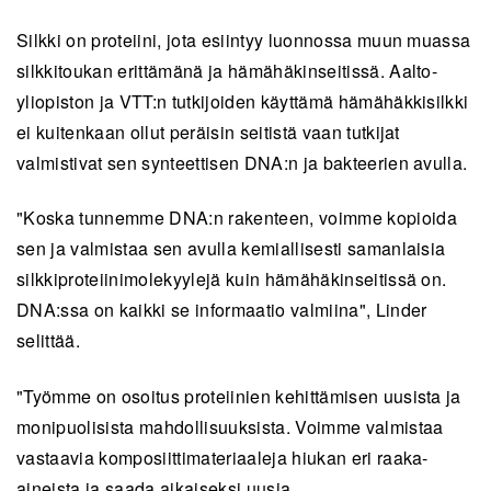
Silkki on proteiini, jota esiintyy luonnossa muun muassa
silkkitoukan erittämänä ja hämähäkinseitissä. Aalto-
yliopiston ja VTT:n tutkijoiden käyttämä hämähäkkisilkki
ei kuitenkaan ollut peräisin seitistä vaan tutkijat
valmistivat sen synteettisen DNA:n ja bakteerien avulla.
"Koska tunnemme DNA:n rakenteen, voimme kopioida
sen ja valmistaa sen avulla kemiallisesti samanlaisia
silkkiproteiinimolekyylejä kuin hämähäkinseitissä on.
DNA:ssa on kaikki se informaatio valmiina", Linder
selittää.
"Työmme on osoitus proteiinien kehittämisen uusista ja
monipuolisista mahdollisuuksista. Voimme valmistaa
vastaavia komposiittimateriaaleja hiukan eri raaka-
aineista ja saada aikaiseksi uusia