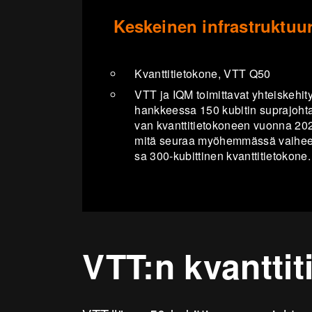
Keskeinen infrastruktuu
Kvant­ti­tie­to­ko­ne, VTT Q50
VTT ja IQM toi­mit­ta­vat yh­teis­ke­hi­t
hank­kees­sa 150 ku­bi­tin supra­joh­t
van kvant­ti­tie­to­ko­neen vuon­na 20
mitä seu­raa myö­hem­mäs­sä vai­he
sa 300-​kubittinen kvant­ti­tie­to­ko­ne.
VTT:n kvanttit