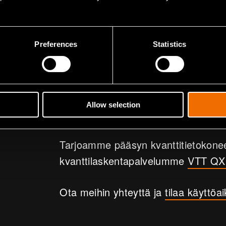
VTT Q5
Preferences
Statistics
VTT Q5 oli 5-kubittinen, suprajoht
Käyttöaikaa kv
Allow selection
Tarjoamme pääsyn kvanttitietokone
kvanttilaskentapalvelumme
VTT QX
Ota meihin yhteyttä ja
tilaa käyttöa