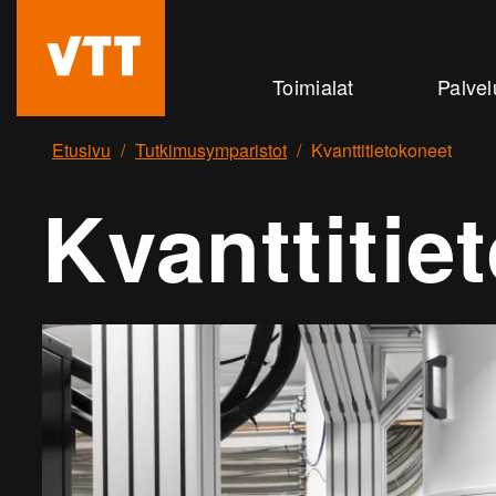
Hyppää
pääsisältöön
Beyond
Toimialat
Palvel
the
obvious
Etusivu
Tutkimusymparistot
Kvanttitietokoneet
Kvanttitie