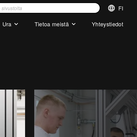
FI
Vaihda
ta
kieltä,nykyi
kieliFinnish
Ura
Tietoa meistä
Yhteystiedot