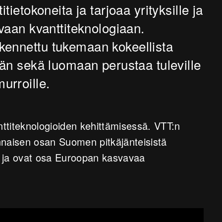
tietokoneita ja tarjoaa yrityksille ja
avaan kvanttiteknologiaan.
kennettu tukemaan kokeellista
ään sekä luomaan perustaa tuleville
imurroille.
ttiteknologioiden kehittämisessä. VTT:n
nnaisen osan Suomen pitkäjänteisistä
in ja ovat osa Euroopan kasvavaa