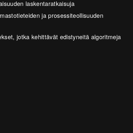
evaisuuden laskentaratkaisuja
lmastotieteiden ja prosessiteollisuuden
ykset, jotka kehittävät edistyneitä algoritmeja