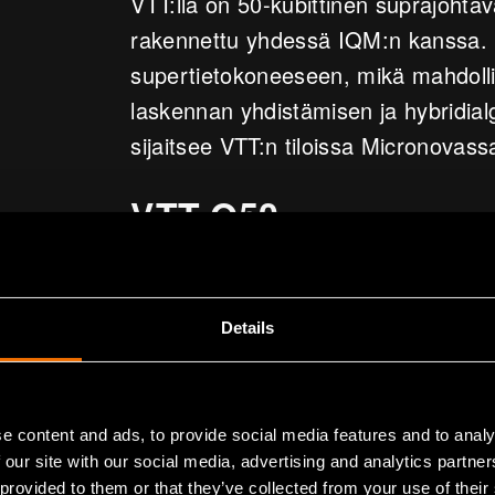
VTT:llä on 50-kubittinen suprajohtava
rakennettu yhdessä IQM:n kanssa. 
supertietokoneeseen, mikä mahdolli
laskennan yhdistämisen ja hybridi­al
sijaitsee VTT:n tiloissa Micronovas
VTT Q50
VTT Q50 on 53-kubittinen suprajoht
käyttäjien saatavilla, ja se kykenee
Details
mahdollisia perinteisillä tietokoneil
esimerkiksi ammoniakkimolekyylin s
supertietokoneeseen mahdollistaa 
e content and ads, to provide social media features and to analy
monimutkaisia ongelmia yhdistämäll
 our site with our social media, advertising and analytics partn
vahvuudet.
 provided to them or that they’ve collected from your use of their