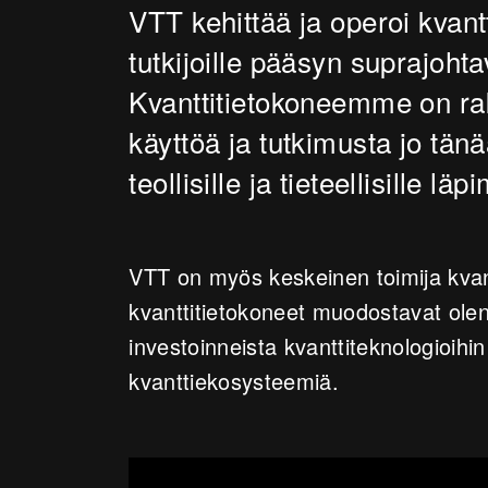
VTT kehittää ja operoi kvantti
tutkijoille pääsyn suprajoht
Kvanttitietokoneemme on ra
käyttöä ja tutkimusta jo tän
teollisille ja tieteellisille läp
VTT on myös keskeinen toimija kvan
kvanttitietokoneet muodostavat ole
investoinneista kvanttiteknologioih
kvanttiekosysteemiä.