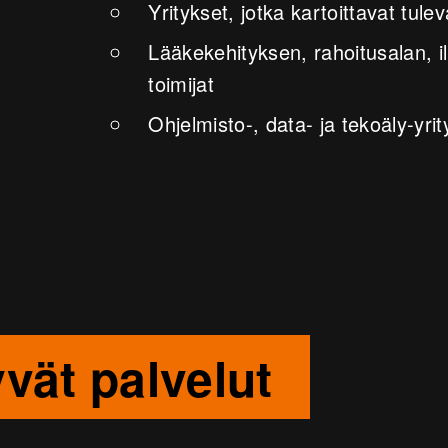
Yritykset, jotka kartoittavat tul
Lääkekehityksen, rahoitusalan, i
toimijat
Ohjelmisto-, data- ja tekoäly-yrit
yvät palvelut