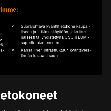
rimme:
Supra­joh­ta­va kvant­ti­tie­to­ko­ne kau­pal­
li­seen ja tut­ki­mus­käyt­töön, joko it­se­
ys­
näi­ses­ti tai yh­dis­tet­ty­nä CSC:n LUMI-​
a­
supertietokoneeseen
26,
es­
Kan­sal­li­nen in­fra­struk­tuu­ri kvant­ti­vies­
tin­nän tes­taa­mi­seen
ietokoneet