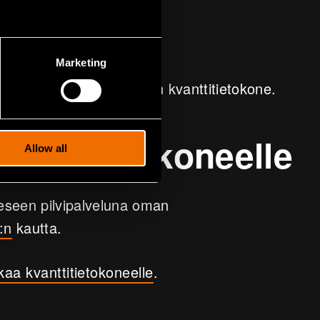
Marketing
ava, Suomen ensimmäinen kvanttitietokone.
anttitietokoneelle
Allow all
eseen pilvipalveluna oman
:n
kautta.
ikaa kvanttitietokoneelle
.