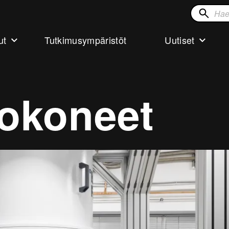
Hae
sivustol
ut
Tutkimusympäristöt
Uutiset
tokoneet