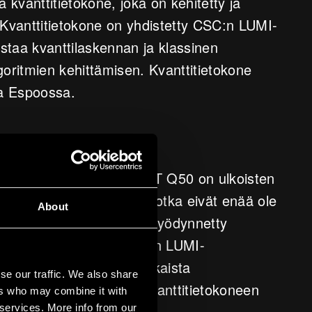
 kvanttitietokone, joka on kehitetty ja
Kvanttitietokone on yhdistetty CSC:n LUMI-
staa kvanttilaskennan ja klassinen
goritmien kehittämisen. Kvanttitietokone
sa Espoossa.
ava kvanttitietokone. VTT Q50 on ulkoisten
 suorittamaan laskelmia, jotka eivät enää ole
About
la. Kvanttitietokonetta on hyödynnetty
imulointiin. Yhteys CSC:n LUMI-
tehokkaamman tavan ratkaista
se our traffic. We also share
ä supertietokoneen ja kvanttitietokoneen
ers who may combine it with
 services. More info from our