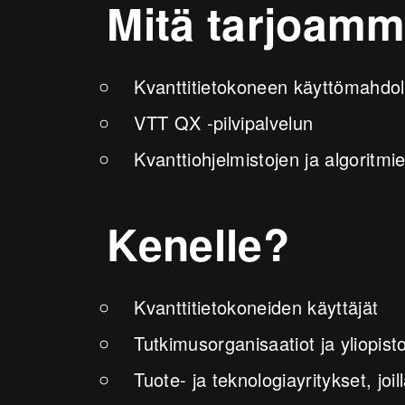
Mitä tarjoamm
Kvanttitietokoneen käyttömahdol
VTT QX -pilvipalvelun
Kvanttiohjelmistojen ja algoritmi
Kenelle?
Kvanttitietokoneiden käyttäjät
Tutkimusorganisaatiot ja yliopist
Tuote- ja teknologiayritykset, joi