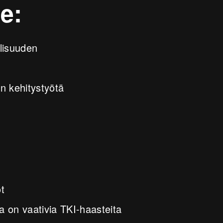
e:
lisuuden
en kehitystyötä
ot
lla on vaativia TKI-haasteita