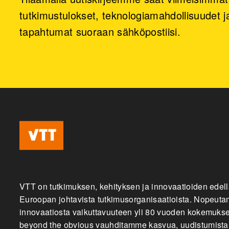
tutkimustulokset, teknologiamahdollisuudet ja
tapahtumat suoraan sähköpostiisi.
VTT on tutkimuksen, kehityksen ja innovaatioiden edell
Euroopan johtavista tutkimusorganisaatioista. Nopeu
innovaatiosta vaikuttavuuteen yli 80 vuoden kokemuksel
beyond the obvious vauhditamme kasvua, uudistumista j