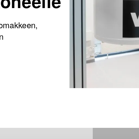
koneelle
 lomakkeen,
n