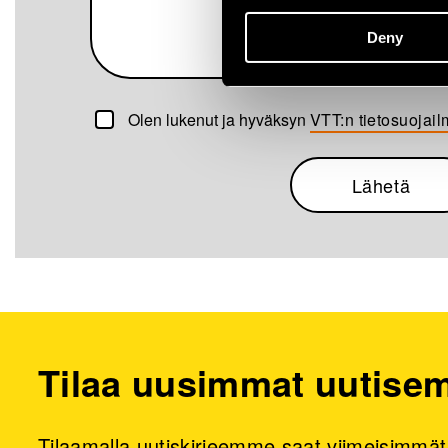
Deny
Olen lukenut ja hyväksyn
VTT:n tietosuojai
Tilaa uusimmat uutis
Tilaamalla uutiskirjeemme saat viimeisimmät