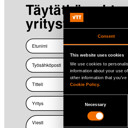
Täytäthän yhtey
yritystietosi:
Consent
Etunimi
Sukuni
This website uses cookies
Työsähköposti
We use cookies to personalis
information about your use of
other information that you’ve
Titteli
Cookie Policy
.
Consent
Yritys
Necessary
Selection
Viesti