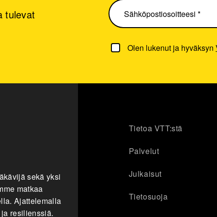
 tulevat
Olen lukenut ja hyväksyn
Tietoa VTT:stä
Palvelut
Julkaisut
äkävijä sekä yksi
tamme matkaa
Tietosuoja
la. Ajattelemalla
a resilienssiä.