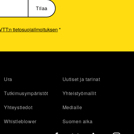
VTT:n tietosuojailmoituksen
*
Ura
Uutiset ja tarinat
Tutkimusympäristöt
Yhteistyömallit
Yhteystiedot
Medialle
Whistleblower
Suomen aika