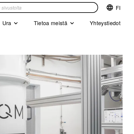
FI
Vaihda
ta
kieltä,nyky
kieliFinnish
Ura
Tietoa meistä
Yhteystiedot