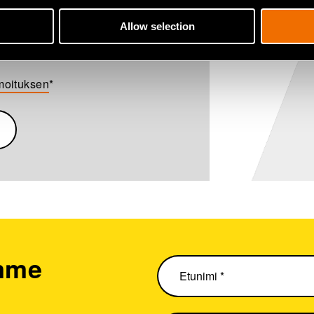
Allow selection
lmoituksen
*
emme