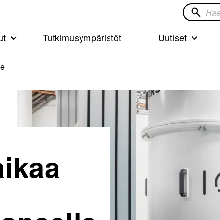
Hae
sivustol
ut
Tutkimusympäristöt
Uutiset
le
aikaa