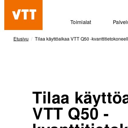
Hyppää
pääsisältöön
Beyond
Toimialat
Palvel
the
obvious
Etusivu
Tilaa käyttöaikaa VTT Q50 -kvanttitietokoneel
Tilaa käyttö
VTT Q50 -