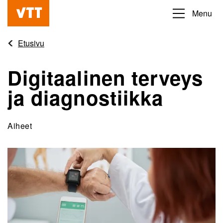
Hyppää
Menu
Beyond
pääsisältöön
the
Etusivu
obvious
Digitaalinen terveys
ja diagnostiikka
Aiheet