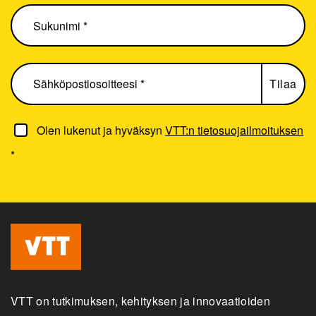
Olen lukenut ja hyväksyn
VTT:n tietosuojailmoituksen
*
VTT on tutkimuksen, kehityksen ja innovaatioiden