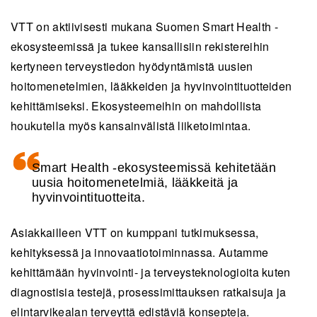
VTT on aktiivisesti mukana Suomen Smart Health -
ekosysteemissä ja tukee kansallisiin rekistereihin
kertyneen terveystiedon hyödyntämistä uusien
hoitomenetelmien, lääkkeiden ja hyvinvointituotteiden
kehittämiseksi. Ekosysteemeihin on mahdollista
houkutella myös kansainvälistä liiketoimintaa.
Smart Health -ekosysteemissä kehitetään
uusia hoitomenetelmiä, lääkkeitä ja
hyvinvointituotteita.
Asiakkailleen VTT on kumppani tutkimuksessa,
kehityksessä ja innovaatiotoiminnassa. Autamme
kehittämään hyvinvointi- ja terveysteknologioita kuten
diagnostisia testejä, prosessimittauksen ratkaisuja ja
elintarvikealan terveyttä edistäviä konsepteja.