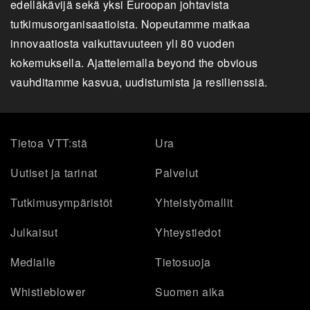
edelläkävijä sekä yksi Euroopan johtavista
tutkimusorganisaatioista. Nopeutamme matkaa
innovaatiosta vaikuttavuuteen yli 80 vuoden
kokemuksella. Ajattelemalla beyond the obvious
vauhditamme kasvua, uudistumista ja resilienssiä.
Tietoa VTT:stä
Ura
Uutiset ja tarinat
Palvelut
Tutkimusympäristöt
Yhteistyömallit
Julkaisut
Yhteystiedot
Medialle
Tietosuoja
Whistleblower
Suomen aika