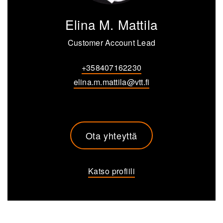
Elina M. Mattila
Customer Account Lead
+358407162230
elina.m.mattila@vtt.fi
Ota yhteyttä
Katso profiili