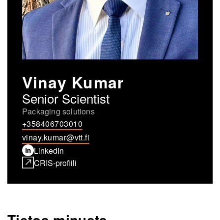
Vinay Kumar
Senior Scientist
Packaging solutions
+358406703010
vinay.kumar@vtt.fi
LinkedIn
CRIS-profiili
Tietoa minusta