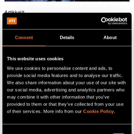
Artikkelit
Näin luomme selluloosakalvoja, jotka
jäähdyttävät passiivisesti lämpösäteilyn
avulla
Consent
Details
About
This website uses cookies
We use cookies to personalise content and ads, to
Tutkimusjulkaisut
provide social media features and to analyse our traffic.
We also share information about your use of our site with
Lisää tietoa tämän henkilön julkaisuista VTT:n tutkimusportaalissa
our social media, advertising and analytics partners who
cris.vtt.fi
may combine it with other information that you’ve
provided to them or that they’ve collected from your use
Katso julkaisuja CRIS-portaalissa
of their services. More info from our
Cookie Policy
.
Consent