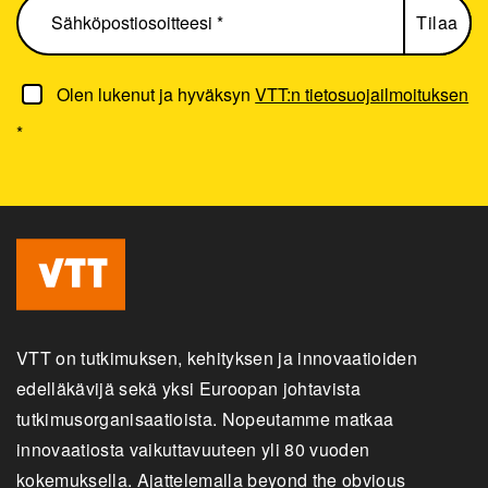
Olen lukenut ja hyväksyn
VTT:n tietosuojailmoituksen
*
VTT on tutkimuksen, kehityksen ja innovaatioiden
edelläkävijä sekä yksi Euroopan johtavista
tutkimusorganisaatioista. Nopeutamme matkaa
innovaatiosta vaikuttavuuteen yli 80 vuoden
kokemuksella. Ajattelemalla beyond the obvious