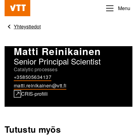
Hyppää
Menu
Beyond
pääsisältöön
the
Yhteystiedot
obvious
Matti Reinikainen
Senior Principal Scientist
Catalytic processes
+358505634137
matti.reinikainen@vtt.fi
CRIS-profiili
Tutustu myös