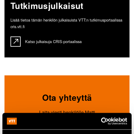
Tutkimusjulkaisut
Lisää tietoa tämän henkilön julkaisuista VTT:n tutkimusportaalissa
cris.vtt.fi
Katso julkaisuja CRIS-portaalissa
Ota yhteyttä
Laita viesti henkilölle Matti
Reinikainen ja löydä uusia
oivalluksia ja ratkaisuja.